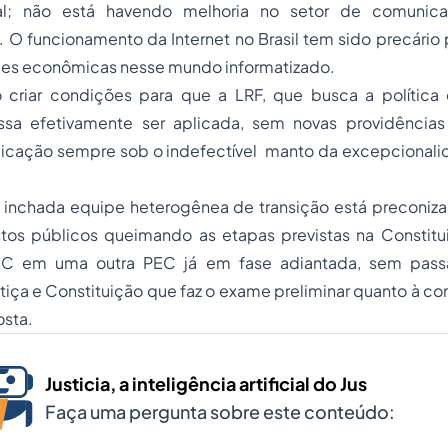
ral; não está havendo melhoria no setor de comunic
 O funcionamento da Internet no Brasil tem sido precário
ades econômicas nesse mundo informatizado.
o criar condições para que a LRF, que busca a política 
ssa efetivamente ser aplicada, sem novas providências 
plicação sempre sob o indefectível manto da excepcionali
 a inchada equipe heterogênea de transição está preconiz
os públicos queimando as etapas previstas na Constit
EC em uma outra PEC já em fase adiantada, sem passa
iça e Constituição que faz o exame preliminar quanto à co
sta.
Justicia, a inteligência artificial do Jus
Faça uma pergunta sobre este conteúdo: