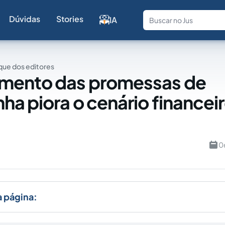
Dúvidas
Stories
IA
Fale com a
ue dos editores
mento das promessas de
a piora o cenário financei
a
0
a página: