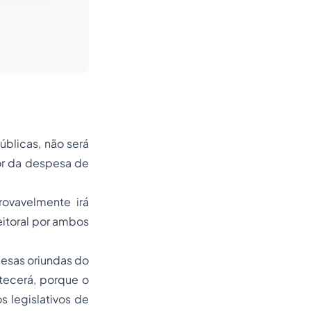
úblicas, não será
or da despesa de
rovavelmente irá
eitoral por ambos
esas oriundas do
ntecerá, porque o
 legislativos de