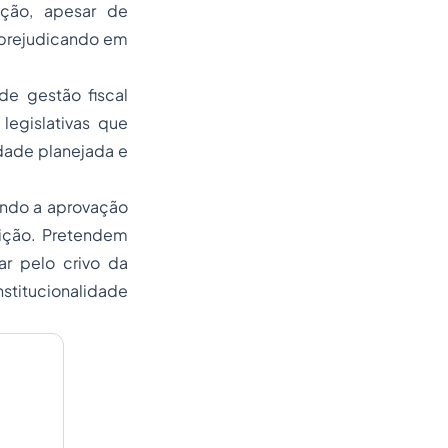
ação, apesar de
 prejudicando em
de gestão fiscal
legislativas que
dade planejada e
ando a aprovação
uição. Pretendem
r pelo crivo da
nstitucionalidade