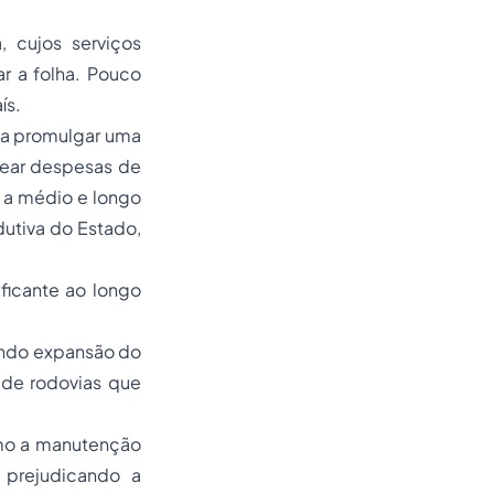
 cujos serviços
r a folha. Pouco
ís.
ia promulgar uma
tear despesas de
 a médio e longo
utiva do Estado,
ificante ao longo
endo expansão do
o de rodovias que
omo a manutenção
 prejudicando a