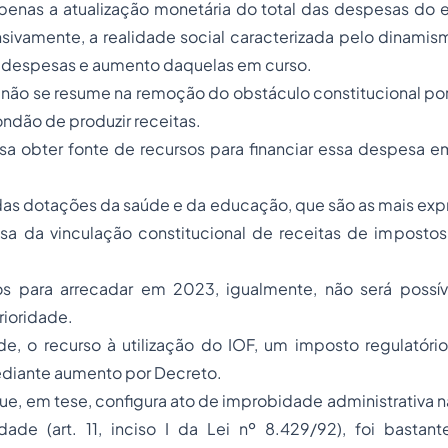
enas a atualização monetária do total das despesas do ex
sivamente, a realidade social caracterizada pelo dinamism
despesas e aumento daquelas em curso.
não se resume na remoção do obstáculo constitucional por
ndão de produzir receitas.
sa obter fonte de recursos para financiar essa despesa e
 das dotações da saúde e da educação, que são as mais expr
usa da vinculação constitucional de receitas de impostos
os para arrecadar em 2023, igualmente, não será possí
rioridade.
de, o recurso à utilização do IOF, um imposto regulatóri
ediante aumento por Decreto.
ue, em tese, configura ato de improbidade administrativa
dade (art. 11, inciso I da Lei nº 8.429/92), foi bastant