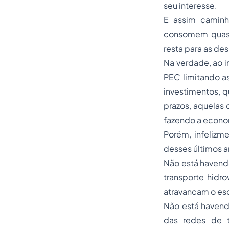
seu interesse.
E assim caminh
consomem quase 
resta para as de
Na verdade, ao 
PEC limitando a
investimentos, 
prazos, aquelas
fazendo a econo
Porém, infelizme
desses últimos a
Não está havend
transporte hidro
atravancam o e
Não está havend
das redes de t