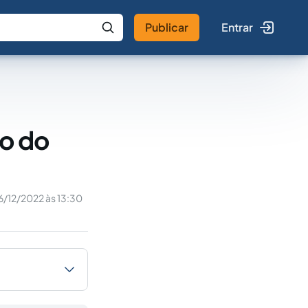
Publicar
Entrar
 IA
Buscar no Jus
ro do
6/12/2022 às 13:30