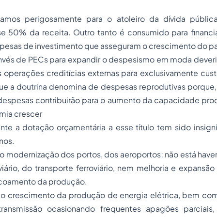
amos perigosamente para o atoleiro da dívida pública,
50% da receita. Outro tanto é consumido para financia
spesas de investimento que asseguram o crescimento do pa
invés de PECs para expandir o despesismo em moda dever
s operações creditícias externas para exclusivamente cus
que a doutrina denomina de despesas reprodutivas porque,
 despesas contribuirão para o aumento da capacidade prod
mia crescer
nte a dotação orçamentária a esse título tem sido insign
nos.
o modernização dos portos, dos aeroportos; não está hav
viário, do transporte ferroviário, nem melhoria e expansã
scoamento da produção.
o crescimento da produção de energia elétrica, bem c
ransmissão ocasionando frequentes apagões parciais,