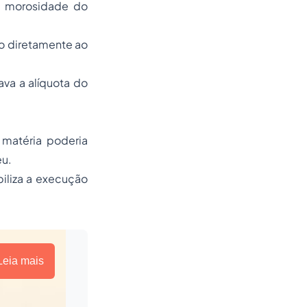
da morosidade do
do diretamente ao
va a alíquota do
 matéria poderia
eu.
biliza a execução
Leia mais