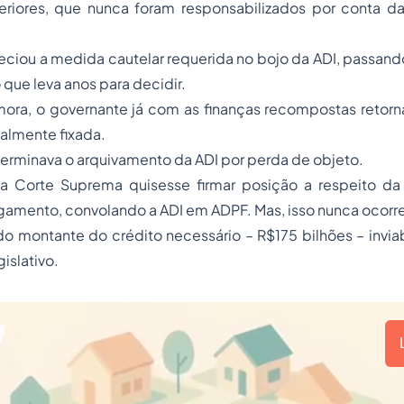
eriores, que nunca foram responsabilizados por conta 
eciou a medida cautelar requerida no bojo da ADI, passan
que leva anos para decidir.
ora, o governante já com as finanças recompostas retorna
nalmente fixada.
terminava o arquivamento da ADI por perda de objeto.
a Corte Suprema quisesse firmar posição a respeito da
lgamento, convolando a ADI em ADPF. Mas, isso nunca ocorr
do montante do crédito necessário – R$175 bilhões – invia
gislativo.