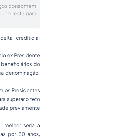
rviços consomem
ouco resta para
eita creditícia.
lo ex Presidente
beneficiários do
tiga denominação:
m os Presidentes
a superar o teto
dade previamente
 melhor seria a
as por 20 anos,