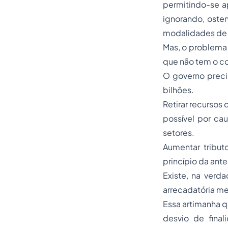
permitindo-se ap
ignorando, osten
modalidades de 
Mas, o problema 
que não tem o co
O governo preci
bilhões.
Retirar recursos
possível por ca
setores.
Aumentar tribut
princípio da ante
Existe, na verda
arrecadatória m
Essa artimanha q
desvio de finali