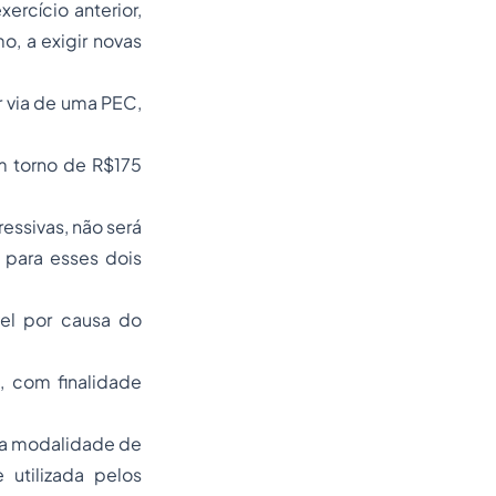
ercício anterior,
o, a exigir novas
 via de uma PEC,
m torno de R$175
essivas, não será
 para esses dois
vel por causa do
o, com finalidade
 na modalidade de
e utilizada pelos