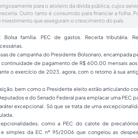
igosamente para o atoleiro da dívida pública, cujos se
eceita. Outro tanto é consumido para financiar a folha. P
 investimento que asseguram o crescimento do país.
: Bolsa família. PEC de gastos. Receita tributária. Rec
cessárias.
as de campanha do Presidente Bolsonaro, encampada pe
 à continuidade de pagamento de R$ 600,00 mensais aos 
urante o exercício de 2023, agora, com o retorno à sua an
sição, bem como o Presidente eleito estão articulando co
eputados e do Senado Federal para emplacar uma PEC par
aráter excepcional. Só que se trata de uma excepcionali
ulada.
epcionalidades, como a PEC do calote de precatórios,
 e simples da EC nº 95/2006 que congelou as despes