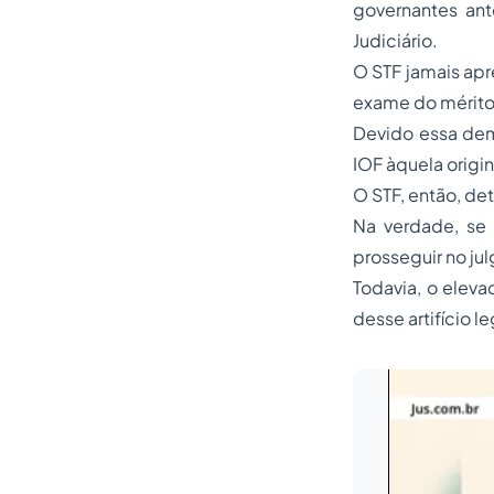
governantes ant
Judiciário.
O STF jamais apr
exame do mérito 
Devido essa dem
IOF àquela origi
O STF, então, de
Na verdade, se 
prosseguir no ju
Todavia, o eleva
desse artifício le