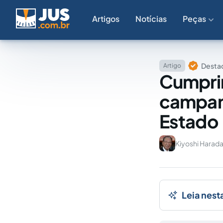
Artigos
Notícias
Peças
Destaq
Artigo
Cumpri
campanh
Estado
Kiyoshi Harad
Leia nest