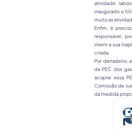
atividade labo
inaugurado o 5G.
muito as ativid
Enfim, é precis
responsável, po
visem a sua ina
criada.
Por derradeiro,
da PEC dos gast
acoplar essa P
Comissão de Just
da medida propo