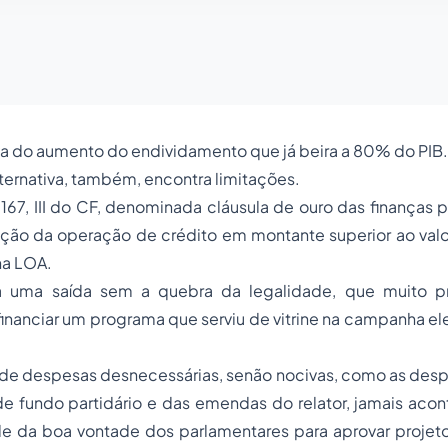
iva do aumento do endividamento que já beira a 80% do PIB.
ternativa, também, encontra limitações.
. 167, III do CF, denominada cláusula de ouro das finanças p
zação da operação de crédito em montante superior ao val
na LOA.
ra uma saída sem a quebra da legalidade, que muito p
financiar um programa que serviu de vitrine na campanha el
e despesas desnecessárias, senão nocivas, como as desp
 de fundo partidário e das emendas do relator, jamais aco
 da boa vontade dos parlamentares para aprovar projetos