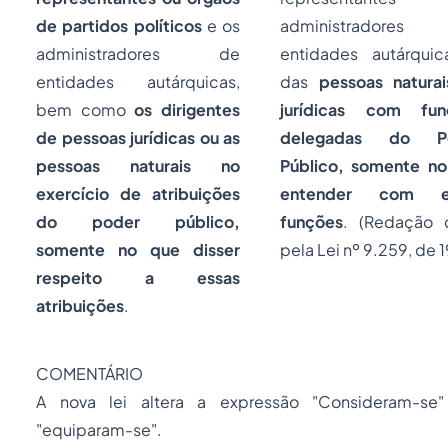
de partidos políticos
e os
administradores
administradores de
entidades autárqui
entidades autárquicas,
das
pessoas natura
bem como
os dirigentes
jurídicas com fun
de pessoas jurídicas ou as
delegadas do P
pessoas naturais no
Público, somente n
exercício de atribuições
entender com e
do poder público,
funções
.
(Redação 
somente no que disser
pela Lei nº 9.259, de 
respeito a essas
atribuições
.
COMENTÁRIO
A nova lei altera a expressão "Consideram-se"
"equiparam-se".