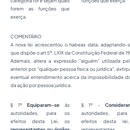
categoria for e sejam quais
funções que exerça.
forem as funções que
exerça.
COMENTÁRIO
A nova lei acrescentou o
habeas data,
adaptando-s
que dispõe o art 5º, LXIX da Constituição Federal de 1
Ademais, altera a expressão "alguém" utilizada pel
anterior por "qualquer pessoa física ou jurídica", extir
eventual entendimento acerca da impossibilidade d
da ação por pessoa jurídica.
§ 1º
Equiparam-se
às
§ 1º -
Considera
autoridades, para os
autoridades, par
efeitos desta Lei, os
efeitos desta lei
representantes ou órgãos
representantes