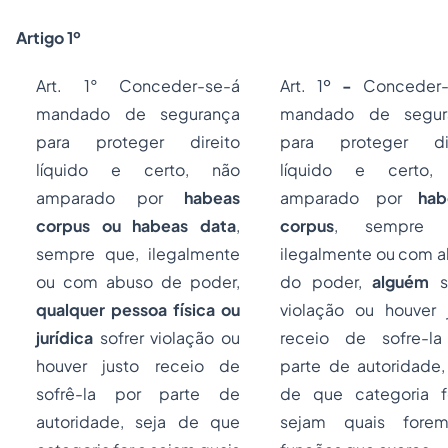
Artigo 1º
Art. 1° Conceder-se-á
Art. 1º
-
Conceder-
mandado de segurança
mandado de segur
para proteger direito
para proteger dir
líquido e certo, não
líquido e certo,
amparado por
habeas
amparado por
hab
corpus ou habeas data
,
corpus
, sempre 
sempre que, ilegalmente
ilegalmente ou com 
ou com abuso de poder,
do poder,
alguém
so
qualquer pessoa física ou
violação ou houver 
jurídica
sofrer violação ou
receio de sofre-la
houver justo receio de
parte de autoridade,
sofrê-la por parte de
de que categoria f
autoridade, seja de que
sejam quais fore