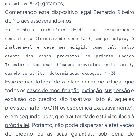
(2) (grifamos)
garantias."
Comentando este dispositivo legal Bernardo Ribeiro
de Moraes asseverando-nos:
"O crédito tributário desde que regularmente
constituído (formalizado como tal), em princípio, é
inalterável e deve ser exigido como tal, salvo
diante dos casos previstos no próprio Código
Tributário Nacional (`casos previstos nesta lei´),
(3)
quando se admitem determinadas exceções."
Esse comando legal deixa claro, em primeiro lugar, que
todos os
casos de modificação
,
extinção
,
suspensão
e
exclusão
do crédito são taxativos, isto é, aqueles
previstos na lei (o CTN os especifica exaustivamente);
e, em segundo lugar, que a autoridade está
vinculada à
própria lei
. Portanto, não pode dispensar a efetivação
do crédito ou as suas garantias, sob pena de