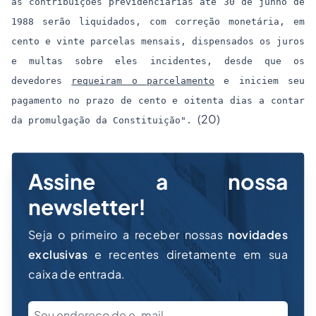
às contribuições previdenciárias até 30 de junho de
1988 serão liquidados, com correção monetária, em
cento e vinte parcelas mensais, dispensados os juros
e multas sobre eles incidentes, desde que os
devedores
requeiram o parcelamento
e iniciem seu
pagamento no prazo de cento e oitenta dias a contar
(20)
da promulgação da Constituição".
Assine a nossa
newsletter!
Seja o primeiro a receber nossas
novidades
exclusivas
e recentes diretamente em sua
caixa de entrada.