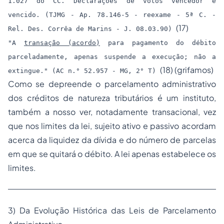
1.027 do CC. Declarações de votos vencedor e
vencido. (TJMG - Ap. 78.146-5 - reexame - 5ª C. -
(17)
Rel. Des. Corrêa de Marins - J. 08.03.90)
"A
transação (acordo)
para pagamento do débito
parceladamente, apenas suspende a execução; não a
(18) (grifamos)
extingue." (AC n.° 52.957 - MG, 2° T)
Como se depreende o parcelamento administrativo
dos créditos de natureza tributários é um instituto,
também a nosso ver, notadamente transacional, vez
que nos limites da lei, sujeito ativo e passivo acordam
acerca da liquidez da dívida e do número de parcelas
em que se quitará o débito. A lei apenas estabelece os
limites.
3) Da Evolução Histórica das Leis de Parcelamento