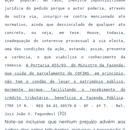
ação" popular. No caso, inexiste impossibilidade
jurídica do pedido porque o autor poderia, através
de outra via, insurgir-se contra mencionado ato
normativo, ainda que desvinculado de qualquer ato
concreto, ou seja, em tese. Houve, todavia,
inadequação do interesse processual à via eleita,
uma das condições da ação, estando, assim, presente
a carência, o que viabiliza o conhecimento da
remessa.
A Portaria 655/93, do Ministro da Fazenda,
que cuida do parcelamento do COFINS, em princípio,
não tem o condão de lesar o patrimônio público,
mormente porque, facilitando o recebimento do
crédito tributário, beneficia a Fazenda Pública
.
(TRF 1ª R. - REO 94.01.30579-0 - DF - 4ª T. - Rel.
(10)
Juiz João V. Fagundes)
Note-se inclusive que nenhum prejuízo advém aos
cofres dos entes tributantes, inclusive a prescrição é