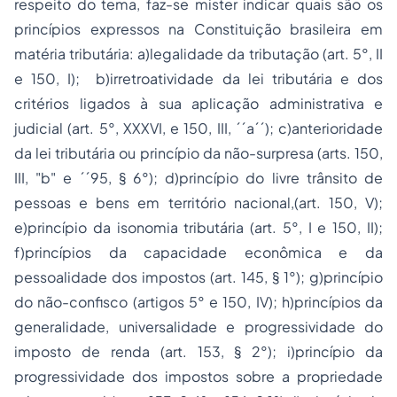
respeito do tema, faz-se mister indicar quais são os
princípios expressos na Constituição brasileira em
matéria tributária: a)legalidade da tributação (art. 5°, II
e 150, I); b)irretroatividade da lei tributária e dos
critérios ligados à sua aplicação administrativa e
judicial (art. 5°, XXXVI, e 150, III, ´´a´´); c)anterioridade
da lei tributária ou princípio da não-surpresa (arts. 150,
III, "b" e ´´95, § 6°); d)princípio do livre trânsito de
pessoas e bens em território nacional,(art. 150, V);
e)princípio da isonomia tributária (art. 5°, I e 150, II);
f)princípios da capacidade econômica e da
pessoalidade dos impostos (art. 145, § 1°); g)princípio
do não-confisco (artigos 5° e 150, IV); h)princípios da
generalidade, universalidade e progressividade do
imposto de renda (art. 153, § 2°); i)princípio da
progressividade dos impostos sobre a propriedade