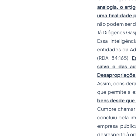
analogia, o art
uma finalidade p
não podem ser d
Já Diógenes Gas
Essa inteligênc
entidades da Ad
(RDA, 84:165).
E
salvo o das au
Desapropriaçõe
Assim, considera
que permite a 
bens desde que 
Cumpre chamar a
concluiu pela 
empresa públic
desrespeito à or