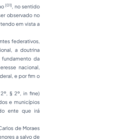
[01]
lho
, no sentido
ser observado no
 tendo em vista a
ntes federativos,
onal, a doutrina
o fundamento da
eresse nacional,
deral, e por fim o
º, § 2º, in fine)
dos e municípios
 do ente que irá
 Carlos de Moraes
enores a salvo de