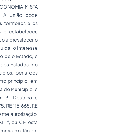
ECONOMIA MISTA
 A União pode
 territorios e os
A lei estabeleceu
o a prevalecer o
uida: o interesse
do pelo Estado, e
; os Estados e o
ípios, bens dos
smo princípio, em
a do Município, e
 3. Doutrina e
5, RE 115.665, RE
ante autorização,
II, f, da CF, esta
 Docas do Rio de