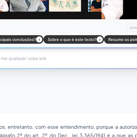
, entretanto, com esse entendimento, porque a autorizaç
ágrafo 2º do art. 2º do Dec._lei 3.365/1941 é a que as p