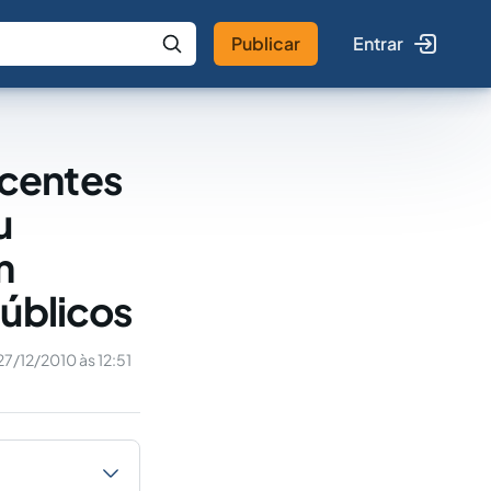
Publicar
Entrar
 IA
Buscar no Jus
ncentes
u
m
públicos
27/12/2010 às 12:51