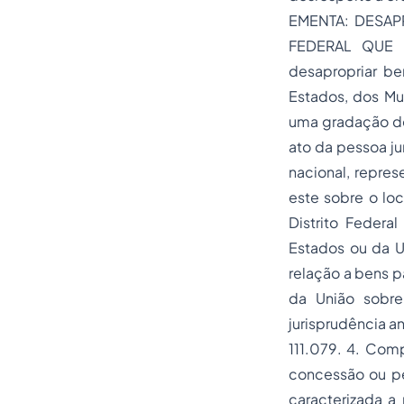
EMENTA: DESAP
FEDERAL QUE 
desapropriar ben
Estados, dos Mun
uma gradação de 
ato da
pessoa ju
nacional, repres
este sobre o loc
Distrito Feder
Estados ou da Un
relação a bens p
da União sobr
jurisprudência a
111.079. 4. Comp
concessão ou perm
caracterizada a