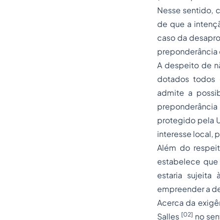
Nesse sentido, c
de que a intençã
caso da desapr
preponderância d
A despeito de nã
dotados todos d
admite a possi
preponderância 
protegido pela Un
interesse local, 
Além do respeito
estabelece que 
estaria sujeita
empreender a de
Acerca da exigên
[02]
Salles
no sent