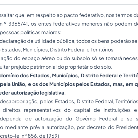
essaltar que, em respeito ao pacto federativo, nos termos do 
n º 3365/41, os entes federativos menores não podem d
pessoas políticas maiores:
 declaração de utilidade pública, todos os bens poderão s
 Estados, Municípios, Distrito Federal e Territórios.
riação do espaço aéreo ou do subsolo só se tornará neces
sultar prejuizo patrimonial do proprietário do solo.
domínio dos Estados, Municípios, Distrito Federal e Territ
pela União, e os dos Municípios pelos Estados, mas, em q
der autorização legislativa.
desapropriação, pelos Estados, Distrito Federal, Território
 direitos representativos do capital de instituições 
 dependa de autorização do Govêrno Federal e se s
lvo mediante prévia autorização, por decreto do Presiden
creto-lei nº 856, de 1969)