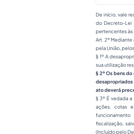
De início, vale r
do Decreto-Lei 
pertencentes às 
Art. 2º Mediante
pela União, pelos
§ 1º A desaprop
sua utilização re
§ 2º Os bens do 
desapropriados 
ato deverá prece
§ 3º É vedada a 
ações, cotas e
funcionamento
fiscalização, sa
(Incluído pelo De