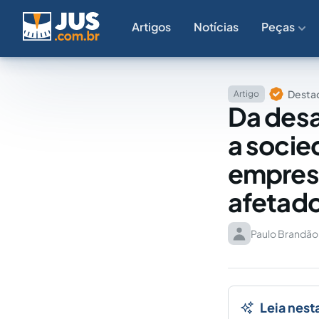
Artigos
Notícias
Peças
Destaq
Artigo
Da desa
a socie
empresa
afetado
Paulo Brandão
Leia nest