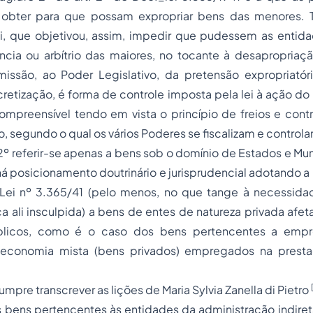
obter para que possam expropriar bens das menores. Ta
ei, que objetivou, assim, impedir que pudessem as entid
ncia ou arbítrio das maiores, no tocante à desapropriaç
missão, ao Poder Legislativo, da pretensão expropriatór
cretização, é forma de controle imposta pela lei à ação do
ompreensível tendo em vista o princípio de freios e cont
o, segundo o qual os vários Poderes se fiscalizam e contr
 2º referir-se apenas a bens sob o domínio de Estados e Mun
á posicionamento doutrinário e jurisprudencial adotando a r
Lei nº 3.365/41 (pelo menos, no que tange à necessida
a ali insculpida) a bens de entes de natureza privada afe
blicos, como é o caso dos bens pertencentes a empr
conomia mista (bens privados) empregados na presta
mpre transcrever as lições de Maria Sylvia Zanella di Pietro
 bens pertencentes às entidades da administração indiret