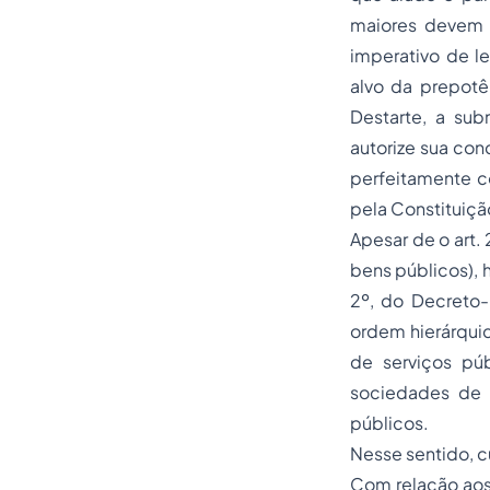
maiores devem 
imperativo de l
alvo da prepotê
Destarte, a sub
autorize sua con
perfeitamente c
pela Constituiçã
Apesar de o art.
bens públicos), h
2º, do Decreto-
ordem hierárquic
de serviços pú
sociedades
de e
públicos.
Nesse sentido, cu
Com relação aos