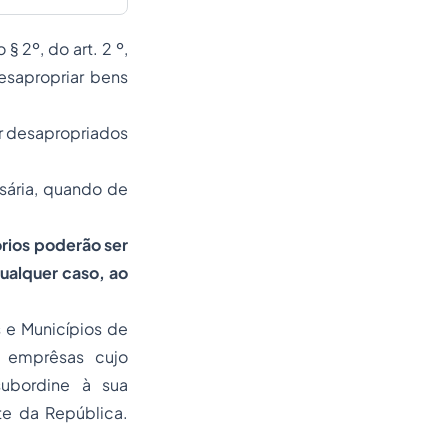
§ 2º, do art. 2 º,
esapropriar bens
er desapropriados
sária, quando de
órios poderão ser
ualquer caso, ao
s e Municípios de
e emprêsas cujo
ubordine à sua
te da República.