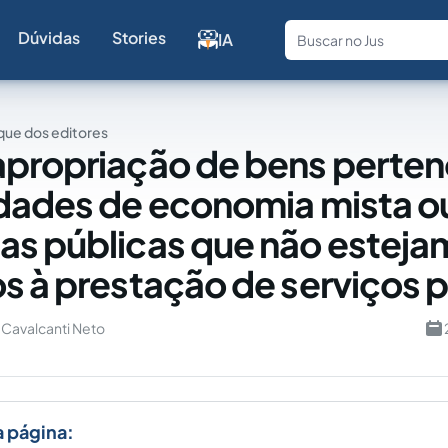
Dúvidas
Stories
IA
Fale com a
ue dos editores
propriação de bens perte
dades de economia mista o
s públicas que não esteja
s à prestação de serviços 
 Cavalcanti Neto
a página: