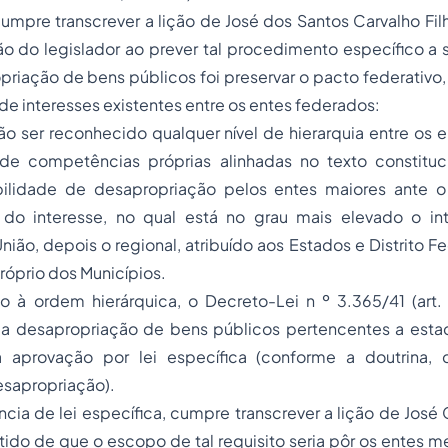
umpre transcrever a lição de José dos Santos Carvalho Fi
o do legislador ao prever tal procedimento específico a 
opriação de
bens públicos
foi preservar o pacto federativo,
e interesses existentes entre os entes federados:
o ser reconhecido qualquer nível de hierarquia entre os e
e competências próprias alinhadas no texto constituci
bilidade de desapropriação pelos entes maiores ante 
do interesse, no qual está no grau mais elevado o int
ião, depois o regional, atribuído aos Estados e Distrito Fe
próprio dos Municípios.
 à ordem hierárquica, o Decreto-Lei n º 3.365/41 (art. 2
a desapropriação de bens públicos pertencentes a esta
 à aprovação por lei específica (conforme a doutrina,
sapropriação).
cia de lei específica, cumpre transcrever a lição de José
ido de que o escopo de tal requisito seria pôr os entes m