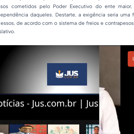
ssos cometidos pelo Poder Executivo do ente maior,
ependência daqueles. Destarte, a exigência seria uma f
excessos, de acordo com o sistema de freios e contrapesos
lativo.