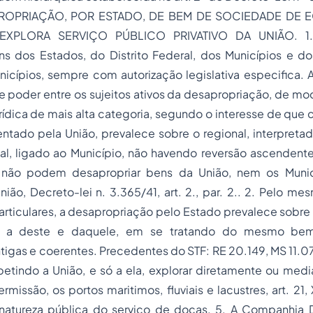
ROPRIAÇÃO, POR ESTADO, DE BEM DE SOCIEDADE DE 
EXPLORA SERVIÇO PÚBLICO PRIVATIVO DA UNIÃO. 1.
s dos Estados, do Distrito Federal, dos Municípios e dos
icípios, sempre com autorização legislativa especifica. 
poder entre os sujeitos ativos da desapropriação, de mod
rídica
de mais alta categoria, segundo o interesse de que c
entado pela União, prevalece sobre o regional, interpreta
al, ligado ao Município, não havendo reversão ascendente
al não podem desapropriar bens da União, nem os Munic
ião, Decreto-lei n. 3.365/41, art. 2., par. 2.. 2. Pelo me
articulares, a desapropriação pelo Estado prevalece sobre 
e a deste e daquele, em se tratando do mesmo bem.
ntigas e coerentes. Precedentes do STF: RE 20.149, MS 11.07
etindo a União, e só a ela, explorar diretamente ou medi
issão, os portos maritimos, fluviais e lacustres, art. 21, X
 natureza pública do serviço de docas. 5. A Companhia