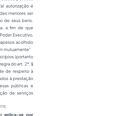
l autorização é
ades menores ser
ão de seus bens.
ia, a fim de que
 Poder Executivo,
rapesos acolhido
olam mutuamente"
icípios (portanto
egra do art. 2º, §
de de respeito à
tados à prestação
esas públicas e
ção de serviços
[03]
:
a,
aplica-se, por