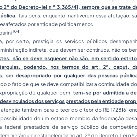
igo 2º do Decreto-lei n º 3.365/41, sempre que se trate 
ública.
Tais bens, enquanto mantiverem essa afetação, são
esafetados por entidade política menor.
[04]
parini
:
ia, por certo, prestigia os serviços públicos desempe
ministração indireta, que devem ser contínuos, não os b
stes, não se deve esquecer não são, em sentido estrito
tarquias, podendo, nos termos do art. 2º, caput, d
s, ser desapropriado por qualquer das pessoas públic
do o fato de que se deve compatibilizar a continuidade do 
expropriação de qualquer bem,
tem-se por admitida a de
desvinculados dos serviços prestados pela entidade propr
tenção também para o teor do o teor do RE 172816, on
impossibilidade de um estado-membro da federação desa
a federal prestadora de serviço público de competên
dem hierárquica estabelecida no art. 2º do Decreto-Lei n º