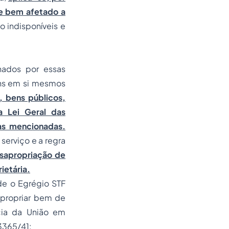
de bem afetado a
 indisponíveis e
nhados por essas
ens em si mesmos
, bens públicos,
a Lei Geral das
as mencionadas.
serviço e a regra
sapropriação de
ietária.
de o Egrégio STF
propriar bem de
cia da União em
 3365/41: