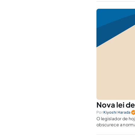
Nova lei d
Por
Kiyoshi Harada
O legislador de ho
obscurece a norma