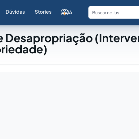
Dúvidas
Stories
IA
Fale com a
e Desapropriação (Interv
priedade)