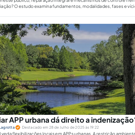
eresse público, reparação integral e mecanismos de controle fren
iação? O estudo examina fundamentos, modalidades, fases e víci
scutindo desde a aquisição originária pelo Estado até os limites c
ar APP urbana dá direito a indenização
 Lagrotta
Destacado em 28 de Julho de 2025 às 19:22
 veda flexibilizações locais em APPs urbanas. A restrição ambienta