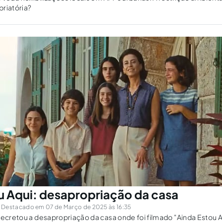
riatória?
u Aqui: desapropriação da casa
Destacado em 07 de Março de 2025 às 16:35
decretou a desapropriação da casa onde foi filmado "Ainda Estou 