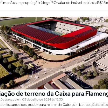
filme. A desapropriação é legal? O valor do imóvel subiu de R$ 13 
vantando questões sobre custos e interesse público.
ação de terreno da Caixa para Flamen
Destacado em 05 de Julho de 2024 às 16:30
 está usando seu poder para retirar da Caixa, um banco público fed