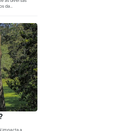
te às diversas
os da
onstitucionais da
?
l impacta a