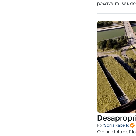
possível museu do 
após o anúncio, le
Desapropri
Por
Sonia Rabello
O município do Rio