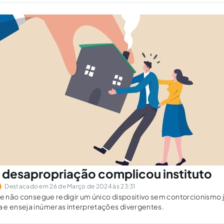
e desapropriação complicou instituto
Destacado em 26 de Março de 2024 às 23:31
je não consegue redigir um único dispositivo sem contorcionismo j
 e enseja inúmeras interpretações divergentes.