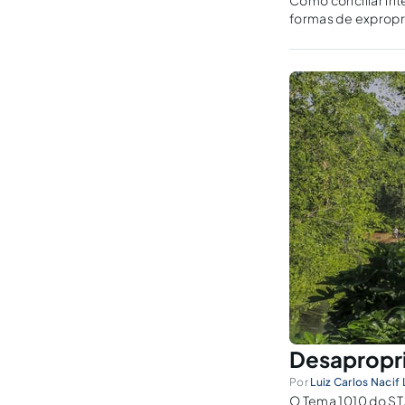
Como conciliar int
formas de expropr
desapropriação, di
justa indenização.
Desapropri
Por
Luiz Carlos Nacif
O Tema 1010 do STJ