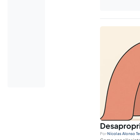
Desapropri
Por
Nícolas Alonso T