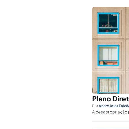
Plano Dire
Por
André Jales Falcã
A desapropriação 