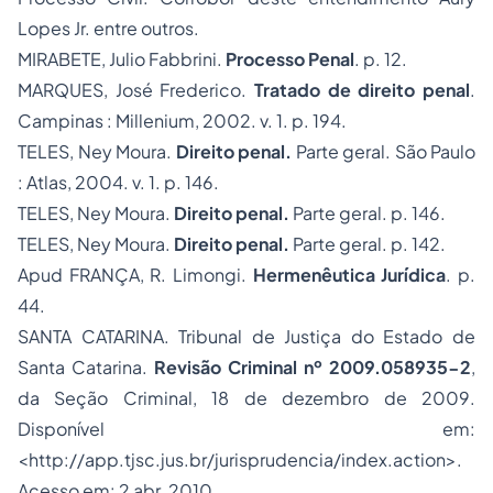
Lopes Jr. entre outros.
MIRABETE, Julio Fabbrini.
Processo Penal
. p. 12.
MARQUES, José Frederico.
Tratado de direito penal
.
Campinas : Millenium, 2002. v. 1. p. 194.
TELES, Ney Moura.
Direito penal.
Parte geral. São Paulo
: Atlas, 2004. v. 1. p. 146.
TELES, Ney Moura.
Direito penal.
Parte geral. p. 146.
TELES, Ney Moura.
Direito penal.
Parte geral. p. 142.
A
pud
FRANÇA, R. Limongi.
Hermenêutica Jurídica
. p.
44.
SANTA CATARINA. Tribunal de Justiça do Estado de
Santa Catarina.
Revisão Criminal nº 2009.058935-2
,
da Seção Criminal, 18 de dezembro de 2009.
Disponível em:
<http://app.tjsc.jus.br/jurisprudencia/index.action>.
Acesso em: 2 abr. 2010.