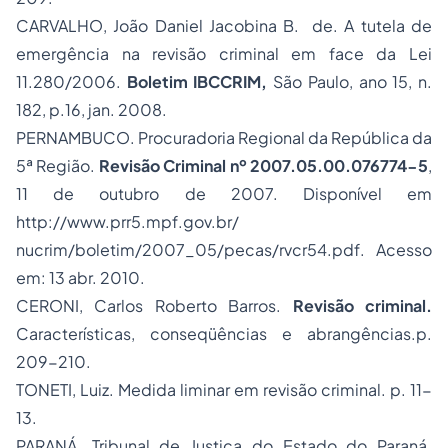
CARVALHO, João Daniel Jacobina B. de. A tutela de
emergência na revisão criminal em face da Lei
11.280/2006.
Boletim IBCCRIM,
São Paulo, ano 15, n.
182, p.16, jan. 2008.
PERNAMBUCO. Procuradoria Regional da República da
5ª Região.
Revisão Criminal nº 2007.05.00.076774-5
,
11 de outubro de 2007. Disponível em
http://www.prr5.mpf.gov.br/
nucrim/boletim/2007_05/pecas/rvcr54.pdf. Acesso
em: 13 abr. 2010.
CERONI, Carlos Roberto Barros.
Revisão criminal.
Características, conseqüências e abrangências.p.
209-210.
TONETI, Luiz. Medida liminar em revisão criminal. p. 11-
13.
PARANÁ. Tribunal de Justiça do Estado do Paraná.