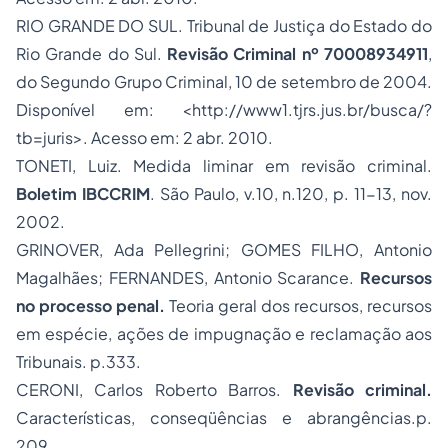
RIO GRANDE DO SUL. Tribunal de Justiça do Estado do
Rio Grande do Sul.
Revisão Criminal nº 70008934911
,
do Segundo Grupo Criminal, 10 de setembro de 2004.
Disponível em: <http://www1.tjrs.jus.br/busca/?
tb=juris>. Acesso em: 2 abr. 2010.
TONETI, Luiz. Medida liminar em revisão criminal.
Boletim IBCCRIM
. São Paulo, v.10, n.120, p. 11-13, nov.
2002.
GRINOVER, Ada Pellegrini; GOMES FILHO, Antonio
Magalhães; FERNANDES, Antonio Scarance.
Recursos
no processo penal.
Teoria geral dos recursos, recursos
em espécie, ações de impugnação e reclamação aos
Tribunais. p.333.
CERONI, Carlos Roberto Barros.
Revisão criminal.
Características, conseqüências e abrangências.p.
209.