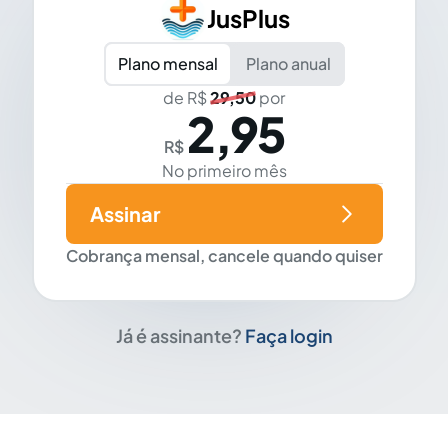
JusPlus
Plano mensal
Plano anual
de R$
29,50
por
2,95
R$
No primeiro mês
Assinar
Cobrança mensal, cancele quando quiser
Já é assinante?
Faça login