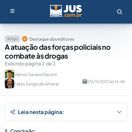
Destaque dos editores
Artigo
A atuação das forças policiais no
combate às drogas
Exibindo página 2 de 2
Valmor Saraiva Racorti
03/11/2012 às 14:46
Fabio Sergio do Amaral
Leia nesta página:
5. Conclusão: