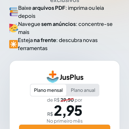
Baixe
arquivos PDF
: imprima ou leia
depois
Navegue
sem anúncios
: concentre-se
mais
Esteja
na frente
: descubra novas
ferramentas
JusPlus
Plano mensal
Plano anual
de R$
29,50
por
2,95
R$
No primeiro mês