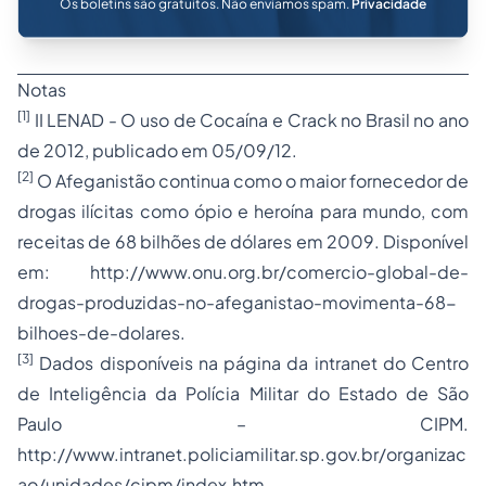
Os boletins são gratuitos. Não enviamos spam.
Privacidade
Notas
[1]
II LENAD - O uso de Cocaína e Crack no Brasil no ano
de 2012, publicado em 05/09/12.
[2]
O Afeganistão continua como o maior fornecedor de
drogas ilícitas como ópio e heroína para mundo, com
receitas de 68 bilhões de dólares em 2009. Disponível
em: http://www.onu.org.br/comercio-global-de-
drogas-produzidas-no-afeganistao-movimenta-68-
bilhoes-de-dolares.
[3]
Dados disponíveis na página da intranet do Centro
de Inteligência da Polícia Militar do Estado de São
Paulo – CIPM.
http://www.intranet.policiamilitar.sp.gov.br/organizac
ao/unidades/cipm/index.htm.