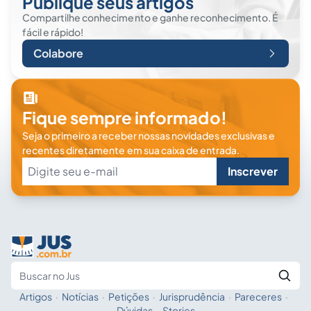
Publique seus artigos
Compartilhe conhecimento e ganhe reconhecimento. É
fácil e rápido!
Colabore
Fique sempre informado!
Seja o primeiro a receber nossas novidades exclusivas e
recentes diretamente em sua caixa de entrada.
Inscrever
Artigos
·
Notícias
·
Petições
·
Jurisprudência
·
Pareceres
·
Fale com a IA
Buscar no Jus
Dúvidas
·
Stories