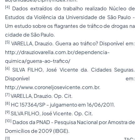
[4]
Dados extraídos do trabalho realizado Núcleo de
Estudos da Violência da Universidade de São Paulo -
Um estudo sobre os flagrantes de tráfico de drogas na
cidade de São Paulo.
[5]
VARELLA, Drauzio. Guerra ao tráfico? Disponível em:
http://drauziovarella.com.br/dependencia-
quimica/guerra-ao-trafico/
[6]
SILVA FILHO, José Vicente da. Cidades Seguras.
Disponível em:
http://www.coroneljosevicente.com.br.
[7]
VARELLA, Drauzio. Op. Cit.
[8]
HC 157364/SP – julgamento em 16/06/2011.
[9]
SILVA FILHO, José Vicente. Op. Cit.
[10]
Dados da PNAD - Pesquisa Nacional por Amostra de
Domicílios de 2009 (IBGE).
[11]
TAC: