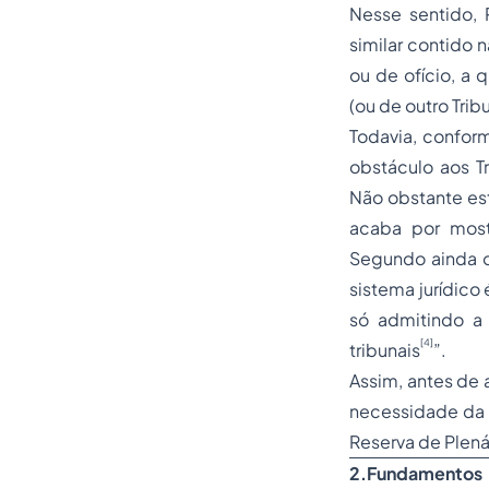
Nesse sentido, 
similar contido 
ou de ofício, a 
(ou de outro Trib
Todavia, conform
obstáculo aos T
Não obstante est
acaba por most
Segundo ainda o 
sistema jurídico 
só admitindo a 
[4]
tribunais
”.
Assim, antes de
necessidade da c
Reserva de Plená
2.
Fundamentos