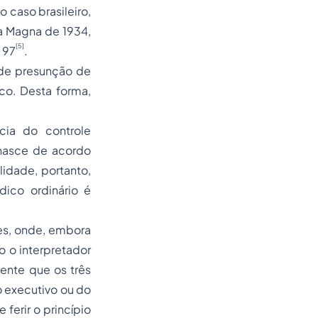
 caso brasileiro,
ta Magna de 1934,
[5]
. 97
.
de presunção de
co. Desta forma,
cia do controle
nasce de acordo
lidade, portanto,
dico ordinário é
es, onde, embora
o o interpretador
ente que os três
o executivo ou do
ferir o princípio