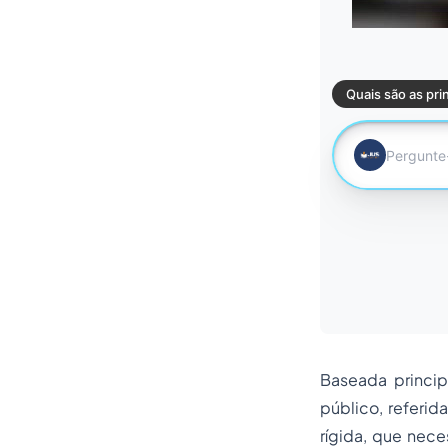
00
Baseada princip
público, referi
rígida, que nec