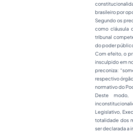
constitucionali
brasileiro por o
Segundo os prece
como cláusula 
tribunal compete
do poder públic
Com efeito, o p
insculpido em no
preconiza: “som
respectivo órgão
normativo do Po
Deste modo, 
inconstitucional
Legislativo, Exe
totalidade dos 
ser declarada a 