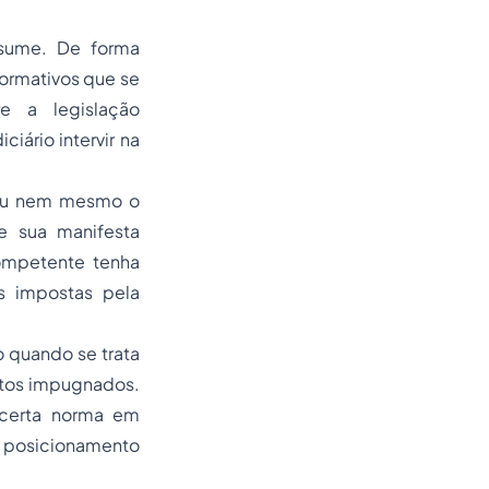
esume. De forma
normativos que se
e a legislação
ciário intervir na
 ou nem mesmo o
e sua manifesta
competente tenha
s impostas pela
 quando se trata
atos impugnados.
 certa norma em
 posicionamento