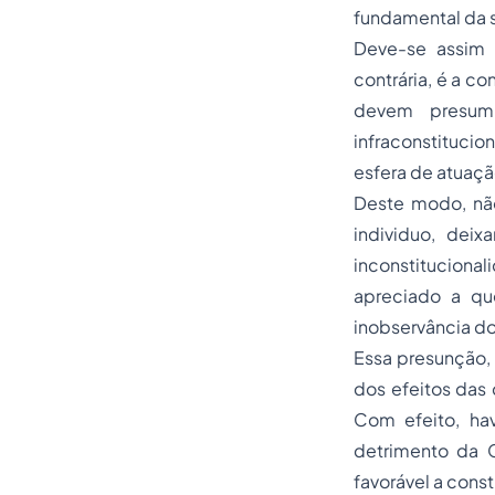
fundamental da 
Deve-se assim 
contrária, é a c
devem presumi
infraconstitucion
esfera de atuaçã
Deste modo, nã
individuo, dei
inconstituciona
apreciado a qu
inobservância d
Essa presunção,
dos efeitos das
Com efeito, ha
detrimento da 
favorável a cons