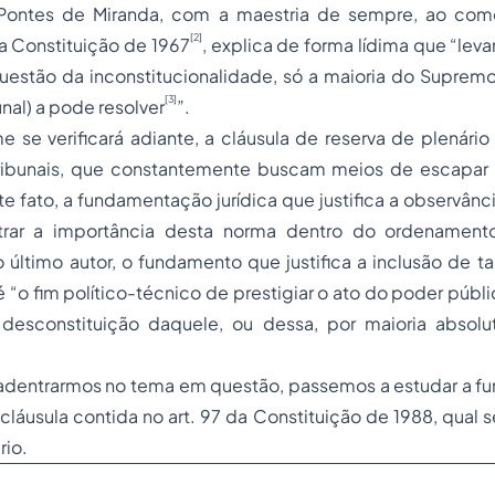
Pontes de Miranda, com a maestria de sempre, ao come
[2]
na Constituição de 1967
, explica de forma lídima que “leva
questão da inconstitucionalidade, só a maioria do Supremo
[3]
unal) a pode resolver
”.
e se verificará adiante, a cláusula de reserva de plenári
ribunais, que constantemente buscam meios de escapar 
e fato, a fundamentação jurídica que justifica a observânci
rar a importância desta norma dentro do ordenamento j
último autor, o fundamento que justifica a inclusão de t
é “o fim político-técnico de prestigiar o ato do poder público
desconstituição daquele, ou dessa, por maioria absol
 adentrarmos no tema em questão, passemos a estudar a 
láusula contida no art. 97 da Constituição de 1988, qual se
rio.