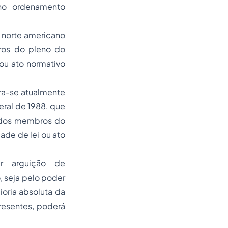
 no ordenamento
 norte americano
ros do pleno do
 ou ato normativo
ra-se atualmente
eral de 1988, que
u dos membros do
ade de lei ou ato
r arguição de
, seja pelo poder
ioria absoluta da
resentes, poderá