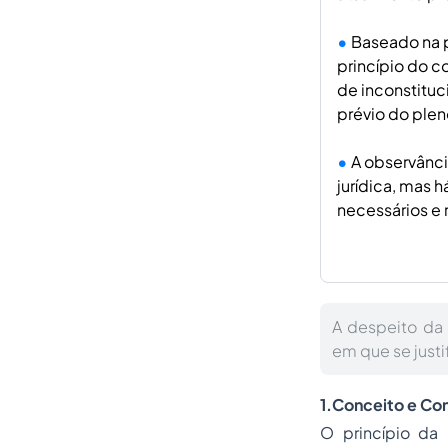
Baseado na p
princípio do c
de inconstitu
prévio do plen
A observânci
jurídica, mas 
necessários e 
A despeito da 
em que se justi
1.
Conceito e Con
O princípio da 