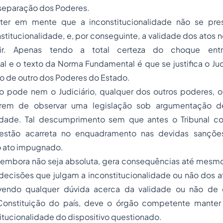
separação dos Poderes.
ter em mente que a inconstitucionalidade não se pr
onstitucionalidade, e, por conseguinte, a validade dos atos 
r. Apenas tendo a total certeza do choque entr
al e o texto da Norma Fundamental é que se justifica o Judi
o de outro dos Poderes do Estado.
o pode nem o Judiciário, qualquer dos outros poderes,
xarem de observar uma legislação sob argumentação d
lidade. Tal descumprimento sem que antes o Tribunal 
estão acarreta no enquadramento nas devidas sançõe
o ato impugnado.
 embora não seja absoluta, gera consequências até mesmo
 decisões que julgam a inconstitucionalidade ou não dos 
vendo qualquer dúvida acerca da validade ou não de
Constituição do país, deve o órgão competente manter
titucionalidade do dispositivo questionado.