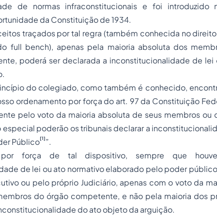
dade
de normas infraconstitucionais e foi introduzido
portunidade da Constituição de 1934.
itos traçados por tal regra (também conhecida no direito
do full bench), apenas pela maioria absoluta dos memb
nte, poderá ser declarada a inconstitucionalidade de lei
o.
rincípio do colegiado, como também é conhecido, encont
sso ordenamento por força do art. 97 da Constituição Fed
ente pelo voto da maioria absoluta de seus membros o
 especial poderão os tribunais declarar a inconstitucionalid
[1]
der Público
”.
por força de tal dispositivo, sempre que houve
idade de lei ou ato normativo elaborado pelo poder público
cutivo ou pelo próprio Judiciário, apenas com o voto da ma
membros do órgão competente, e não pela maioria dos p
inconstitucionalidade do ato objeto da arguição.