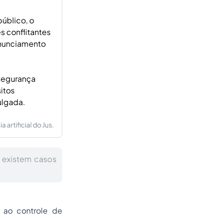
úblico, o
s conflitantes
onunciamento
 segurança
itos
ulgada.
artificial do Jus.
e existem casos
ão ao
controle de