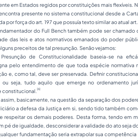
ente em Estados regidos por constituições mais flexíveis. No
 encontra presente no sistema constitucional desde a Car
da por força do art. 197 que possuía texto similar ao atual art
 fundamentador do Full Bench também pode ser chamado 
dade das leis e atos normativos emanados do poder públi
alguns preceitos de tal presunção. Senão vejamos:
 Presunção de Constitucionalidade baseia-se na eficá
ugna pelo entendimento de que toda espécie normativa 
ão e, como tal, deve ser preservada. Definir constituciona
 ou seja, tudo aquilo que emerge no ordenamento jurí
[6]
constitucional.
assim, basicamente, na questão da separação dos poder
iciário a defesa da Justiça em si, sendo tido também com
ele respeitar os demais poderes. Desta forma, tendo em m
 pé de igualdade, desconsiderar a validade do ato seja d
qualquer fundamentação seria extrapolar sua competência e 