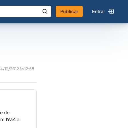
Publicar
Entrar
 IA
Buscar no Jus
14/12/2012 às 12:58
le de
 em 1934 e