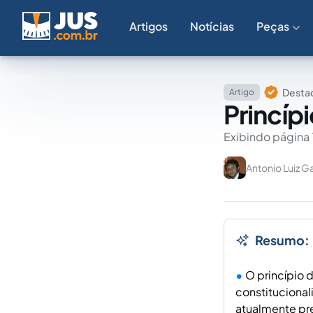
Artigos
Notícias
Peças
Destaq
Artigo
Princípi
Exibindo página 
Antonio Luiz Ga
Resumo:
O princípio 
constitucional
atualmente pre