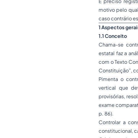
É preciso regist
motivo pelo qua
caso contrário e
1 Aspectos gerai
1.1 Conceito
Chama-se contr
estatal faz a an
com o Texto Cons
Constituição”, c
Pimenta o contr
vertical que de
provisórias, reso
exame comparativ
p. 86).
Controlar a con
constitucional, c