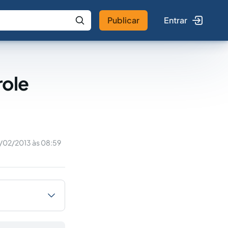
Publicar
Entrar
 IA
Buscar no Jus
role
/02/2013 às 08:59