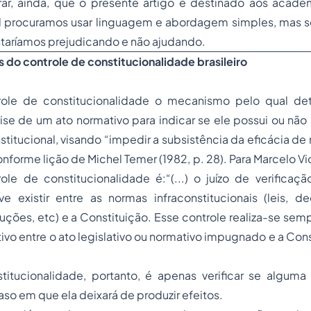
rar, ainda, que o presente artigo é destinado aos acadêm
l procuramos usar linguagem e abordagem simples, mas se
staríamos prejudicando e não ajudando.
s do controle de constitucionalidade brasileiro
ole de constitucionalidade o mecanismo pelo qual de
álise de um ato normativo para indicar se ele possui ou nã
titucional, visando “impedir a subsistência da eficácia de 
onforme lição de Michel Temer (1982, p. 28). Para Marcelo V
ole de constitucionalidade é:“(...) o juízo de verifica
ve existir entre as normas infraconstitucionais (leis, d
luções, etc) e a Constituição. Esse controle realiza-se sem
o entre o ato legislativo ou normativo impugnado e a Cons
stitucionalidade, portanto, é apenas verificar se algum
aso em que ela deixará de produzir efeitos.