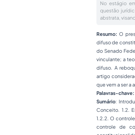
No estágio em
questão jurídi
abstrata, visa
Resumo:
O pres
difuso de consti
do Senado Federa
vinculante; a te
difuso. A reboq
artigo consider
que vem a ser a 
Palavras-chave:
Sumário
: Introd
Conceito. 1.2. E
1.2.2. O control
controle de co