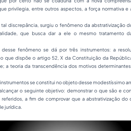
 que por certo não se coaduna com a nova compreensã
que privilegia, entre outros aspectos, a força normativa 
 tal discrepância, surgiu o fenômeno da abstrativização d
nalidade, que busca dar a ele o mesmo tratamento d
ão desse fenômeno se dá por três instrumentos: a reso
do que dispõe o artigo 52, X da Constituição da República
te; a teoria da transcendência dos motivos determinante
 instrumentos se constitui no objeto desse modestíssimo a
alcançar o seguinte objetivo: demonstrar o que são e c
 referidos, a fim de comprovar que a abstrativização do 
e jurídica.