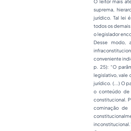
O leitor mais a
suprema, hiera
jurídico. Tal le
todos os demais
o legislador enco
Desse modo, a
infraconstituci
conveniente indic
p. 25): “O parâm
legislativo, val
jurídico. (...) 
o conteúdo de 
constitucional. 
cominação de
constitucionalm
inconstitucional.