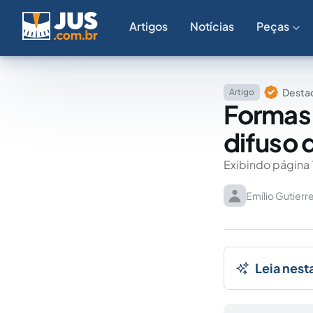
Artigos
Notícias
Peças
Destaq
Artigo
Formas 
difuso 
Exibindo página 
Emílio Gutierr
Leia nest