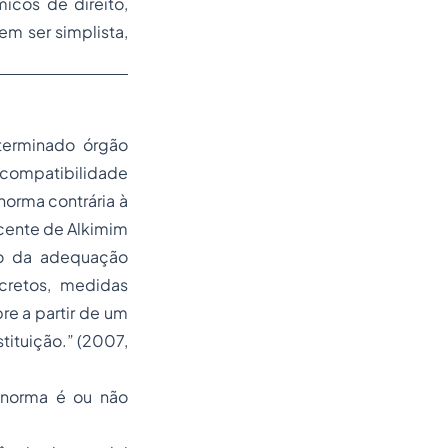
icos de direito,
m ser simplista,
terminado órgão
o compatibilidade
norma contrária à
icente de Alkimim
ção da adequação
ecretos, medidas
pre a partir de um
tituição.” (2007,
a norma é ou não