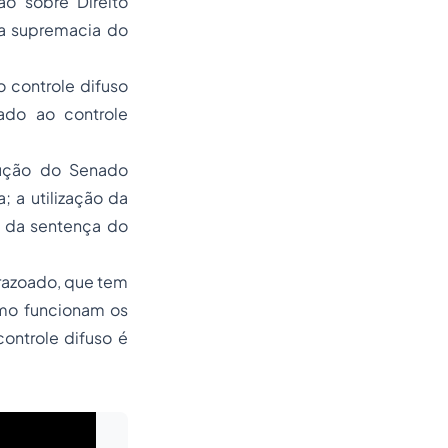
o sobre Direito
e a supremacia do
o controle difuso
ado ao controle
lução do Senado
; a utilização da
s da sentença do
rrazoado, que tem
omo funcionam os
controle difuso é