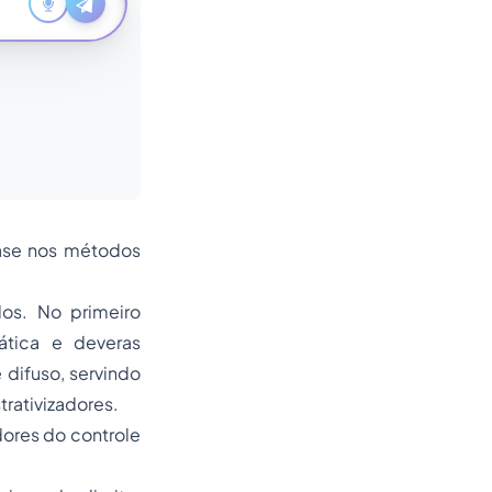
base nos métodos
los. No primeiro
ática e deveras
 difuso, servindo
rativizadores.
dores do controle