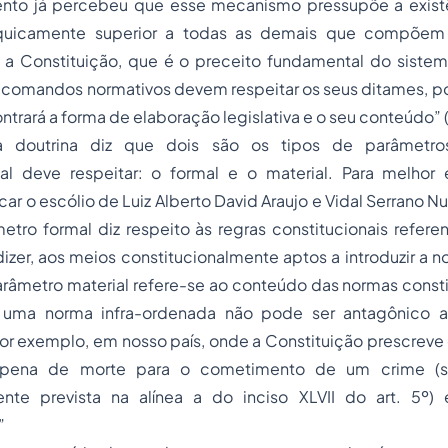
tento já percebeu que esse mecanismo pressupõe a exist
rquicamente superior a todas as demais que compõe
i é a Constituição, que é o preceito fundamental do sist
 comandos normativos devem respeitar os seus ditames, po
ntrará a forma de elaboração legislativa e o seu conteúdo” 
 doutrina diz que dois são os tipos de parâmetr
onal deve respeitar: o formal e o material. Para melhor
ar o escólio de Luiz Alberto David Araujo e Vidal Serrano N
etro formal diz respeito às regras constitucionais refer
e dizer, aos meios constitucionalmente aptos a introduzir a 
O parâmetro material refere-se ao conteúdo das normas consti
uma norma infra-ordenada não pode ser antagônico a
Por exemplo, em nosso país, onde a Constituição prescreve o 
pena de morte
para o cometimento de um crime (sa
ente prevista na alínea a do inciso XLVII do art. 5º) 
”