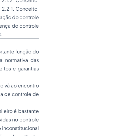
 2.1.2. Conceito.
 2.2.1. Conceito.
ração do controle
tença do controle
s.
ortante função do
ça normativa das
itos e garantias
o vá ao encontro
ema de controle de
leiro é bastante
vidas no controle
 inconstitucional