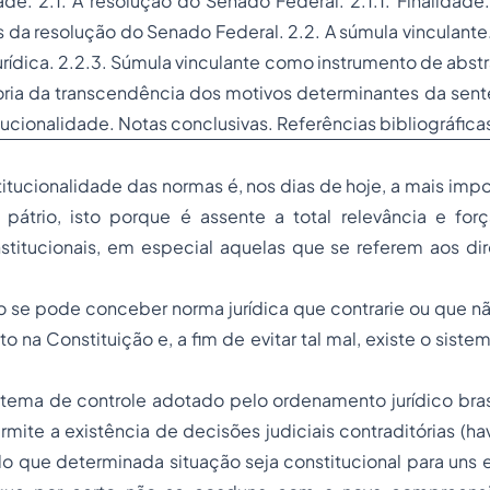
ade. 2.1. A resolução do Senado Federal. 2.1.1. Finalidade.
os da resolução do Senado Federal. 2.2. A súmula vinculante.
jurídica. 2.2.3. Súmula vinculante como instrumento de abst
eoria da transcendência dos motivos determinantes da sen
tucionalidade. Notas conclusivas. Referências bibliográfica
titucionalidade das normas é, nos dias de hoje, a mais imp
o pátrio, isto porque é assente a total relevância e for
titucionais, em especial aquelas que se referem aos dire
 se pode conceber norma jurídica que contrarie ou que nã
to na Constituição e, a fim de evitar tal mal, existe o sist
tema de controle adotado pelo ordenamento jurídico brasi
rmite a existência de decisões judiciais contraditórias (ha
do que determinada situação seja constitucional para uns e