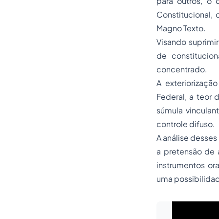
para outros, o
Constitucional, 
Magno Texto.
Visando suprimir
de constitucio
concentrado.
A exteriorizaç
Federal, a teor 
súmula vinculan
controle difuso.
A análise desses
a pretensão de 
instrumentos ora
uma possibilidad