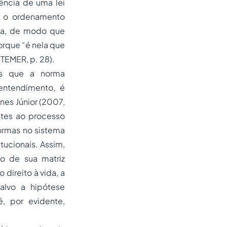
ência de uma lei
m o ordenamento
ema, de modo que
rque “é nela que
(TEMER, p. 28).
os que a norma
 entendimento, é
unes Júnior (2007,
entes ao
processo
normas no sistema
tucionais. Assim,
o de sua matriz
direito à vida, a
lvo a hipótese
é, por evidente,