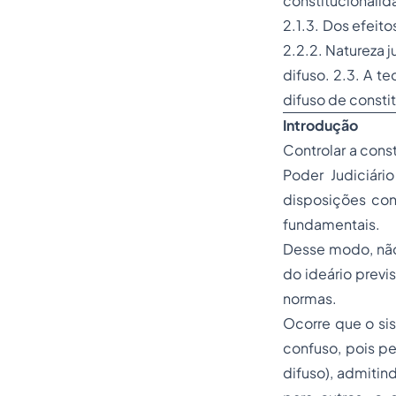
constitucionalid
2.1.3. Dos efeit
2.2.2. Natureza 
difuso. 2.3. A t
difuso de consti
Introdução
Controlar a cons
Poder Judiciári
disposições cons
fundamentais.
Desse modo, não
do ideário previs
normas.
Ocorre que o sis
confuso, pois pe
difuso), admitin