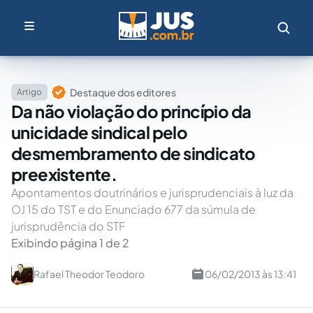
Destaque dos editores
Artigo
Da não violação do princípio da
unicidade sindical pelo
desmembramento de sindicato
preexistente.
Apontamentos doutrinários e jurisprudenciais à luz da
OJ 15 do TST e do Enunciado 677 da súmula de
jurisprudência do STF
Exibindo página 1 de 2
Rafael Theodor Teodoro
06/02/2013 às 13:41