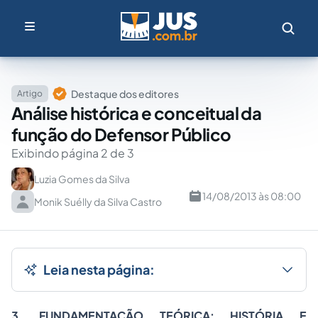
Destaque dos editores
Artigo
Análise histórica e conceitual da
função do Defensor Público
Exibindo página 2 de 3
Luzia Gomes da Silva
14/08/2013 às 08:00
Monik Suélly da Silva Castro
Leia nesta página:
3. FUNDAMENTAÇÃO TEÓRICA: HISTÓRIA E