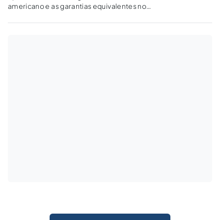
americano e as garantias equivalentes no
ordenamento jurídico brasileiro.