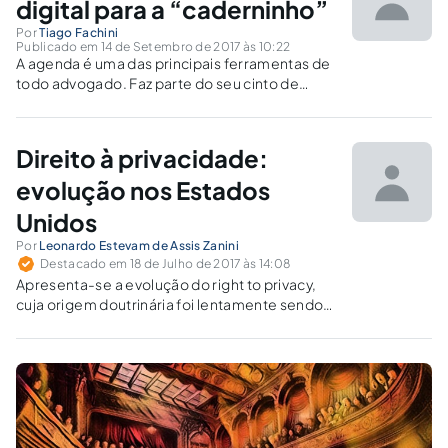
digital para a “caderninho”
Por
Tiago Fachini
Publicado em 14 de Setembro de 2017 às 10:22
A agenda é uma das principais ferramentas de
todo advogado. Faz parte do seu cinto de
utilidades, é indispensável. O famoso
“caderninho” praticamente já faz parte da
imagem popular do advogado, além dos livros
Direito à privacidade:
e do terno e gravata. Isto porque a dinâmica.
evolução nos Estados
Unidos
Por
Leonardo Estevam de Assis Zanini
Destacado em 18 de Julho de 2017 às 14:08
Apresenta-se a evolução do right to privacy,
cuja origem doutrinária foi lentamente sendo
consagrada na jurisprudência, na legislação de
um grande número de estados e, finalmente,
elevada ao nível constitucional pela Suprema
Corte.