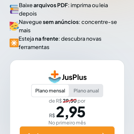
Baixe
arquivos PDF
: imprima ou leia
depois
Navegue
sem anúncios
: concentre-se
mais
Esteja
na frente
: descubra novas
ferramentas
JusPlus
Plano mensal
Plano anual
de R$
29,50
por
2,95
R$
No primeiro mês