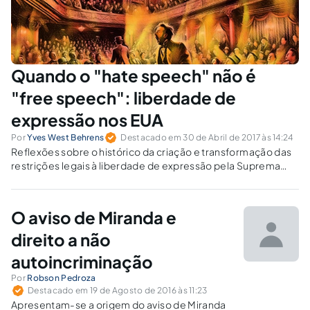
Quando o "hate speech" não é
"free speech": liberdade de
expressão nos EUA
Por
Yves West Behrens
Destacado em 30 de Abril de 2017 às 14:24
Reflexões sobre o histórico da criação e transformação das
restrições legais à liberdade de expressão pela Suprema
Corte dos EUA, e seus reflexos nos casos de discurso de
ódio a minorias.
O aviso de Miranda e
direito a não
autoincriminação
Por
Robson Pedroza
Destacado em 19 de Agosto de 2016 às 11:23
Apresentam-se a origem do aviso de Miranda