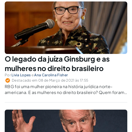
O legado da juíza Ginsburg e as
mulheres no direito brasileiro
Por
Livia Lopes
e
Ana Carolina Fisher
Destacado em 08 de Março de 2021 às 17:55
RBG foi uma mulher pioneira na história jurídica norte-
americana. E as mulheres no direito brasileiro? Quem foram
as pioneiras e como está a situação atualmente? Para onde
caminhamos – e a que velocidade?