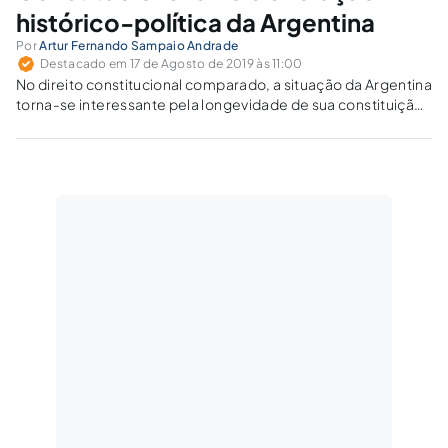
histórico-política da Argentina
Por
Artur Fernando Sampaio Andrade
Destacado em 17 de Agosto de 2019 às 11:00
No direito constitucional comparado, a situação da Argentina
torna-se interessante pela longevidade de sua constituição,
pela civil law, pela questão da justiça de transição, pela
recente estabilidade institucional, pelo fato de a mesma
constituição ter vigorado em regimes autoritários e
democráticos, por estar na América Latina e pela influência
da constituição dos Estados Unidos.