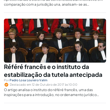
comparação com a jurisdição una, analisam-se as
características que favorecem a garantia de uma justiça
célere e efetiva.
Référé francês e o instituto da
estabilização da tutela antecipada
Por
Pedro Losa Loureiro Valim
Destacado em 12 de Outubro de 2017 às 10:00
O artigo analisa o instituto do référé francês, uma das
inspirações para a introdução, no ordenamento jurídico
nacional, com o advento do novo Código de Processo Civil,
da estabilização da tutela antecipada.