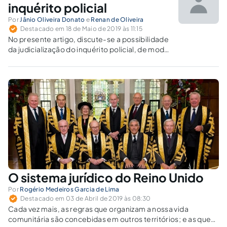
inquérito policial
Por
Jânio Oliveira Donato
e
Renan de Oliveira
Destacado em 18 de Maio de 2019 às 11:15
No presente artigo, discute-se a possibilidade
da judicialização do inquérito policial, de modo
a torná-lo um procedimento capaz de
fundamentar decisões judicias.
O sistema jurídico do Reino Unido
Por
Rogério Medeiros Garcia de Lima
Destacado em 03 de Abril de 2019 às 08:30
Cada vez mais, as regras que organizam a nossa vida
comunitária são concebidas em outros territórios; e as que