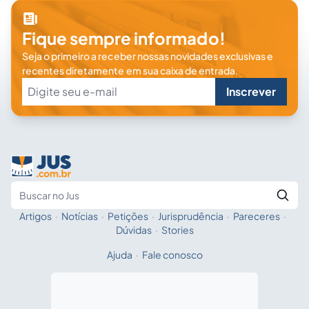
Fique sempre informado!
Seja o primeiro a receber nossas novidades exclusivas e
recentes diretamente em sua caixa de entrada.
Inscrever
Artigos
·
Notícias
·
Petições
·
Jurisprudência
·
Pareceres
·
Fale com a IA
Buscar no Jus
Dúvidas
·
Stories
Ajuda
·
Fale conosco