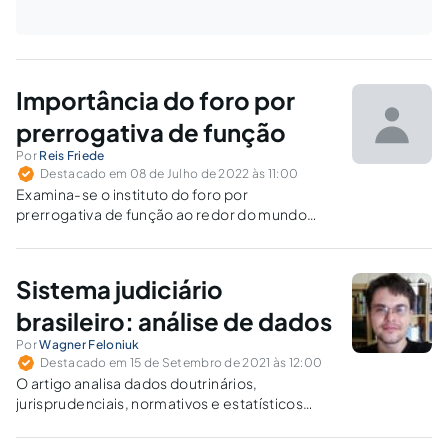
Importância do foro por
prerrogativa de função
Por
Reis Friede
Destacado em 08 de Julho de 2022 às 11:00
Examina-se o instituto do foro por
prerrogativa de função ao redor do mundo
como suporte para uma análise de sua
pertinência.
Sistema judiciário
brasileiro: análise de dados
Por
Wagner Feloniuk
Destacado em 15 de Setembro de 2021 às 12:00
O artigo analisa dados doutrinários,
jurisprudenciais, normativos e estatísticos
para compreender o sistema judiciário
brasileiro até os dados mais recentes e como