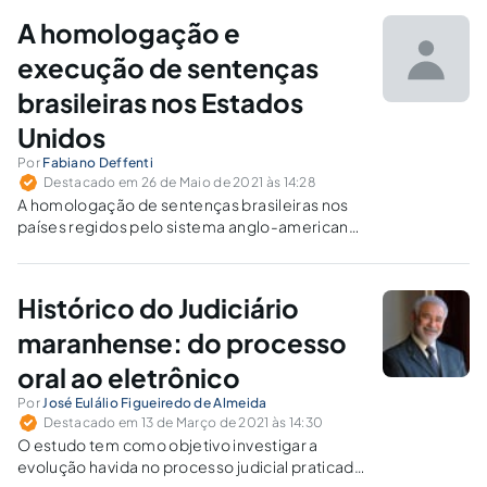
o atual quadro se formou.
A homologação e
execução de sentenças
brasileiras nos Estados
Unidos
Por
Fabiano Deffenti
Destacado em 26 de Maio de 2021 às 14:28
A homologação de sentenças brasileiras nos
países regidos pelo sistema anglo-americano
(common law) não é controversa, sendo uma
excelente opção para a execução de créditos
judiciais.
Histórico do Judiciário
maranhense: do processo
oral ao eletrônico
Por
José Eulálio Figueiredo de Almeida
Destacado em 13 de Março de 2021 às 14:30
O estudo tem como objetivo investigar a
evolução havida no processo judicial praticado