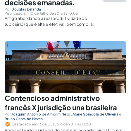
decisões emanadas.
Por
Douglas Belanda
Publicado em 10 de Julho de 2018 às 10:06
Artigo abordando a real produtividade do
Judiciário (que é alta e efetiva), bem como, a
volumetria ante dados do CNJ.
Contencioso administrativo
francês X jurisdição una brasileira
Por
Joaquim Antonio de Amorim Neto
,
Alane Spindola de Oliveira
e
Bruno Carvalho Neves
Destacado em 13 de Outubro de 2017 às 13:20
Apresentando o sistema do contencioso administrativo em