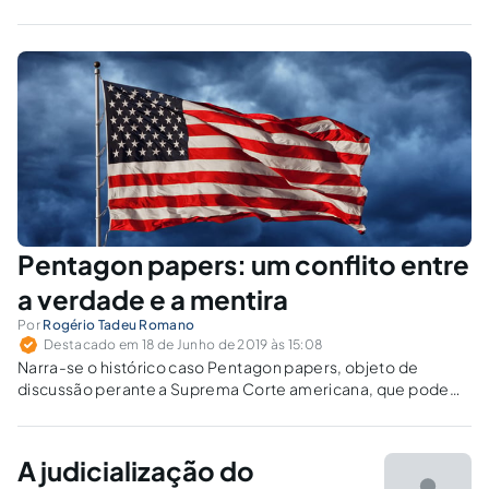
aplicáveis ao mesmo caso concreto.
Pentagon papers: um conflito entre
a verdade e a mentira
Por
Rogério Tadeu Romano
Destacado em 18 de Junho de 2019 às 15:08
Narra-se o histórico caso Pentagon papers, objeto de
discussão perante a Suprema Corte americana, que pode
servir de exemplo à Justiça brasileira caso haja tentativas de
suspender a publicação de diálogos envolvendo a operação
Lava-jato.
A judicialização do