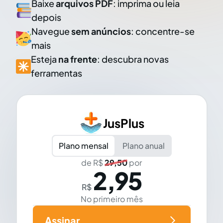
Baixe
arquivos PDF
: imprima ou leia
depois
Navegue
sem anúncios
: concentre-se
mais
Esteja
na frente
: descubra novas
ferramentas
JusPlus
Plano mensal
Plano anual
de R$
29,50
por
2,95
R$
No primeiro mês
Assinar