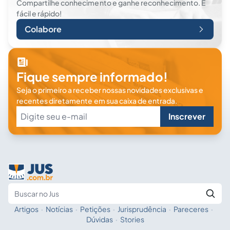
Compartilhe conhecimento e ganhe reconhecimento. É
fácil e rápido!
Colabore
Fique sempre informado!
Seja o primeiro a receber nossas novidades exclusivas e
recentes diretamente em sua caixa de entrada.
Inscrever
Artigos
·
Notícias
·
Petições
·
Jurisprudência
·
Pareceres
·
Fale com a IA
Buscar no Jus
Dúvidas
·
Stories