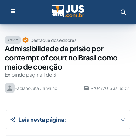
Destaque dos editores
Artigo
Admissibilidade da prisão por
contempt of court no Brasil como
meio de coerção
Exibindo página 1 de 3
Fabiano Aita Carvalho
19/04/2013 às 16:02
Leia nesta página: