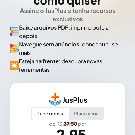
como quiser
Assine o JusPlus e tenha recursos
exclusivos
Baixe
arquivos PDF
: imprima ou leia
depois
Navegue
sem anúncios
: concentre-se
mais
Esteja
na frente
: descubra novas
ferramentas
JusPlus
Plano mensal
Plano anual
de R$
29,50
por
2,95