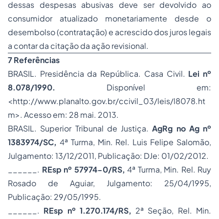
dessas despesas abusivas deve ser devolvido ao
consumidor atualizado monetariamente desde o
desembolso (contratação) e acrescido dos juros legais
a contar da citação da ação revisional.
7 Referências
BRASIL. Presidência da República. Casa Civil.
Lei nº
8.078/1990.
Disponível em:
<http://www.planalto.gov.br/ccivil_03/leis/l8078.ht
m>. Acesso em: 28 mai. 2013.
BRASIL. Superior Tribunal de Justiça.
AgRg no Ag nº
1383974/SC,
4ª Turma, Min. Rel. Luis Felipe Salomão,
Julgamento: 13/12/2011, Publicação: DJe: 01/02/2012.
______.
REsp nº 57974-0/RS,
4ª Turma, Min. Rel. Ruy
Rosado de Aguiar, Julgamento: 25/04/1995,
Publicação: 29/05/1995.
______.
REsp nº 1.270.174/RS,
2ª Seção, Rel. Min.