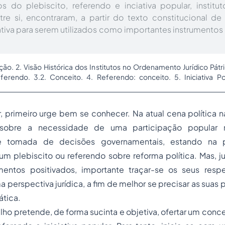
 do plebiscito, referendo e inciativa popular, institu
e si, encontraram, a partir do texto constitucional de
tiva para serem utilizados como importantes instrumento
ção. 2. Visão Histórica dos Institutos no Ordenamento Jurídico Pátrio.
erendo. 3.2. Conceito. 4. Referendo: conceito. 5. Iniciativa Po
, primeiro urge bem se conhecer. Na atual cena política n
sobre a necessidade de uma participação popular m
 tomada de decisões governamentais, estando na 
m plebiscito ou referendo sobre reforma política. Mas, j
umentos positivados, importante traçar-se os seus respe
a perspectiva jurídica, a fim de melhor se precisar as suas 
ática.
lho pretende, de forma sucinta e objetiva, ofertar um concei