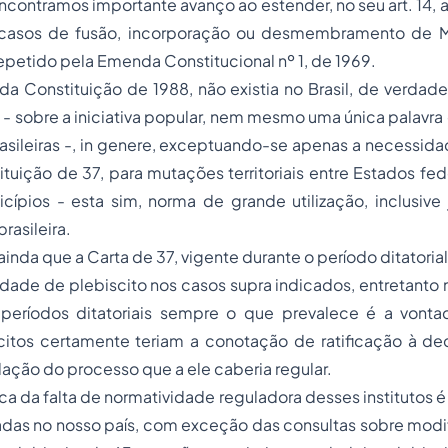
ncontramos importante avanço ao estender, no seu art. 14,
 casos de fusão, incorporação ou desmembramento de M
repetido pela Emenda Constitucional nº 1, de 1969.
a Constituição de 1988, não existia no Brasil, de verdade
s - sobre a iniciativa popular, nem mesmo uma única palav
asileiras -, in genere, exceptuando-se apenas a necessida
ituição de 37, para mutações territoriais entre Estados fed
cípios - esta sim, norma de grande utilização, inclusive
brasileira.
inda que a Carta de 37, vigente durante o período ditatoria
lidade de plebiscito nos casos supra indicados, entretanto n
eríodos ditatoriais sempre o que prevalece é a vonta
citos certamente teriam a conotação de ratificação à dec
lação do
processo
que a ele caberia regular.
ca da falta de normatividade reguladora desses institutos é 
adas no nosso país, com exceção das consultas sobre modifi