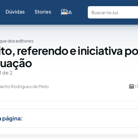
Dúvidas
Stories
IA
Fale com a
ue dos editores
to, referendo e iniciativa p
tuação
1 de 2
Netto Rodrigues de Melo
1
a página: