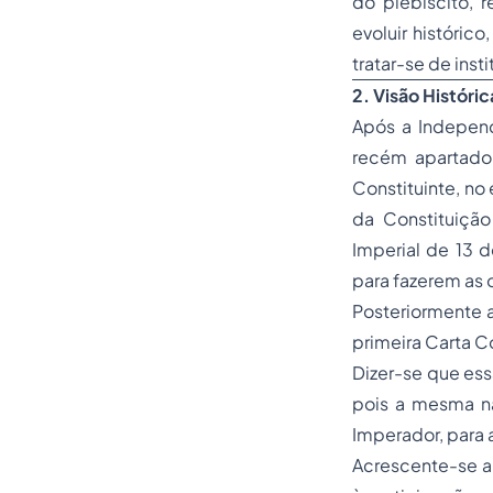
do plebiscito, r
evoluir históric
tratar-se de inst
2.
Visão Históric
Após a Independ
recém apartado
Constituinte, no
da Constituiçã
Imperial de 13 
para fazerem as
Posteriormente 
primeira Carta C
Dizer-se que essa
pois a mesma não
Imperador, para 
Acrescente-se a