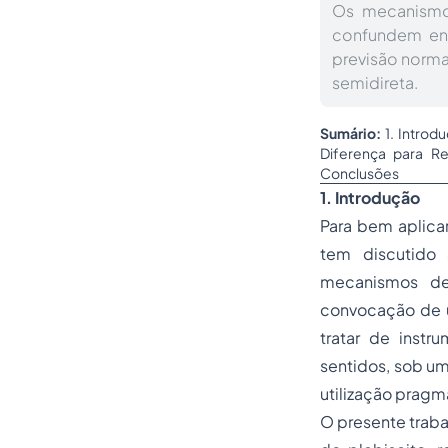
Os mecanismos
confundem entr
previsão norma
semidireta.
Sumário:
1. Introdu
Diferença para Ref
Conclusões
1.
Introdução
Para bem aplicar
tem discutido 
mecanismos de
convocação de u
tratar de instr
sentidos, sob um
utilização pragm
O presente traba