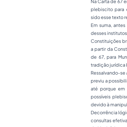
Na Carta de 67 e
plebiscito para
sido esse texto 
Em suma, antes d
desses instituto
Constituições br
a partir da Const
de 67, para Muni
tradição jurídica 
Ressalvando-se a
previu a possibi
até porque em p
possíveis plebis
devido à manipu
Decorrência lógi
consultas efetiv