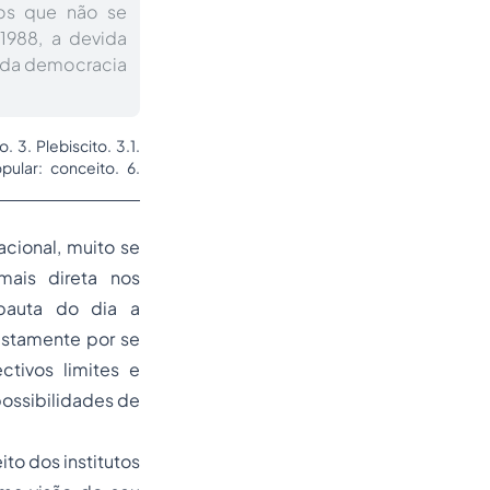
tos que não se
 1988, a devida
s da democracia
 3. Plebiscito. 3.1.
pular: conceito. 6.
acional, muito se
ais direta nos
pauta do dia a
ustamente por se
ctivos limites e
possibilidades de
to dos institutos