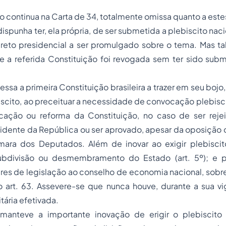
 continua na Carta de 34, totalmente omissa quanto a este
dispunha ter, ela própria, de ser submetida a plebiscito nac
reto presidencial a ser promulgado sobre o tema. Mas tal
e a referida Constituição foi revogada sem ter sido subm
essa a primeira Constituição brasileira a trazer em seu bojo, n
biscito, ao preceituar a necessidade de convocação plebisc
ação ou reforma da Constituição, no caso de ser reje
esidente da República ou ser aprovado, apesar da oposição 
âmara dos Deputados. Além de inovar ao exigir plebisci
subdivisão ou desmembramento do Estado (art. 5º); e 
es de legislação ao conselho de economia nacional, sobre
 art. 63. Assevere-se que nunca houve, durante a sua v
tária efetivada.
manteve a importante inovação de erigir o plebiscit