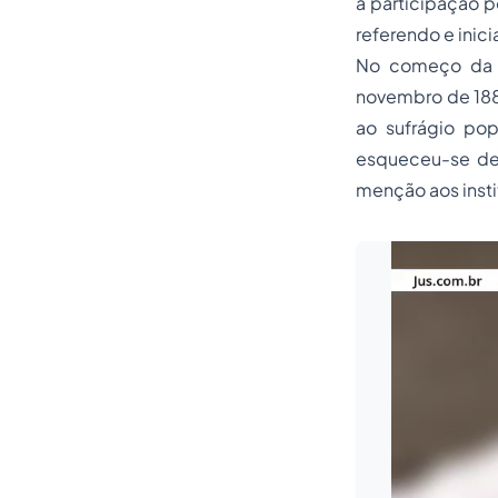
à participação p
referendo e inici
No começo da R
novembro de 1889
ao sufrágio pop
esqueceu-se des
menção aos inst