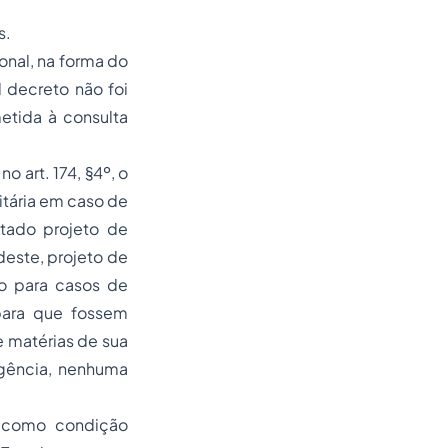
s.
ional, na forma do
 decreto não foi
etida à consulta
o art. 174, §4º, o
itária em caso de
itado projeto de
deste, projeto de
to para casos de
para que fossem
 matérias de sua
igência, nenhuma
o como condição