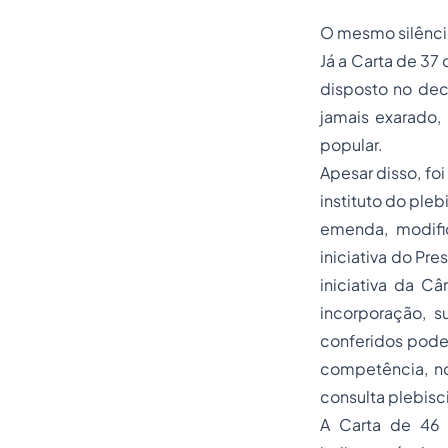
O mesmo silêncio
Já a Carta de 37 
disposto no dec
jamais exarado, 
popular.
Apesar disso, foi 
instituto do ple
emenda, modific
iniciativa do Pr
iniciativa da C
incorporação, 
conferidos poder
competência, no
consulta plebisci
A Carta de 46 