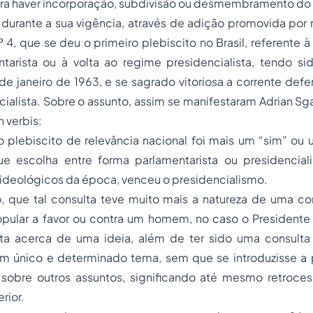
ara haver incorporação, subdivisão ou desmembramento do
e durante a sua vigência, através de adição promovida po
º 4, que se deu o primeiro plebiscito no Brasil, referente 
tarista ou à volta ao regime presidencialista, tendo sid
e janeiro de 1963, e se sagrado vitoriosa a corrente defe
ialista. Sobre o assunto, assim se manifestaram Adrian Sga
in verbis:
o plebiscito de relevância nacional foi mais um “sim” ou
 escolha entre forma parlamentarista ou presidenciali
 ideológicos da época, venceu o presidencialismo.
o, que tal consulta teve muito mais a natureza de uma co
pular a favor ou contra um homem, no caso o Presidente 
a acerca de uma ideia, além de ter sido uma consulta
m único e determinado tema, sem que se introduzisse a 
 sobre outros assuntos, significando até mesmo retroce
rior.