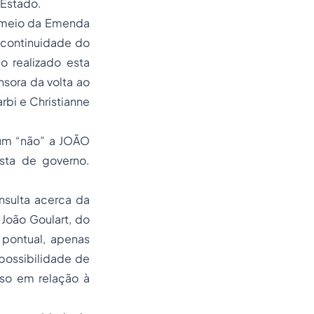
 Estado.
r meio da Emenda
à continuidade do
o realizado esta
nsora da volta ao
rbi e Christianne
 um “não” a JOÃO
sta de governo.
nsulta acerca da
João Goulart, do
 pontual, apenas
possibilidade de
sso em relação à