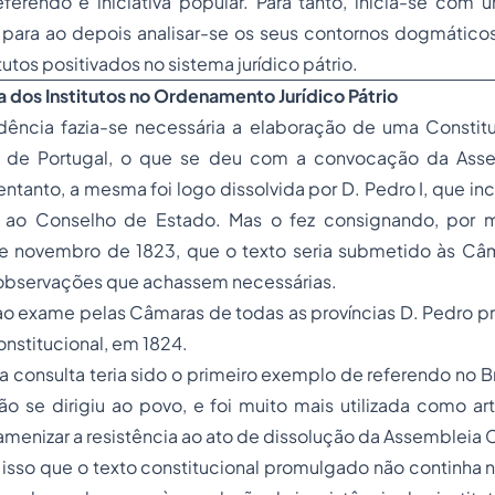
eferendo e iniciativa popular. Para tanto, inicia-se com
o, para ao depois analisar-se os seus contornos dogmático
itutos positivados no sistema jurídico pátrio.
a dos Institutos no Ordenamento Jurídico Pátrio
ência fazia-se necessária a elaboração de uma Constitu
 de Portugal, o que se deu com a convocação da Asse
 entanto, a mesma foi logo dissolvida por D. Pedro I, que i
o ao Conselho de Estado. Mas o fez consignando, por 
de novembro de 1823, que o texto seria submetido às Câm
 observações que achassem necessárias.
ao exame pelas Câmaras de todas as províncias D. Pedro p
onstitucional, em 1824.
 consulta teria sido o primeiro exemplo de referendo no Bra
 se dirigiu ao povo, e foi muito mais utilizada como arti
amenizar a resistência ao ato de dissolução da Assembleia C
 isso que o texto constitucional promulgado não continh