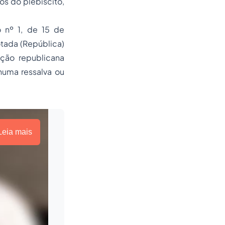
os do plebiscito,
 nº 1, de 15 de
tada (República)
ição republicana
huma ressalva ou
Leia mais