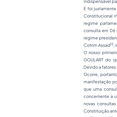
indispensável p
E foi justament
Constitucional n
regime parlamen
consulta em 06 d
regime presidenc
[1]
Cotrim Assad
, 
O nosso primeir
GOULART do que
Devido a fatores
Ocorre, portant
manifestação po
que uma consult
concernente a u
novas consultas
Constituição ante