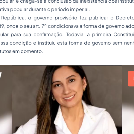
opular, e chega-se à conclusão da inexistência dos institut
ativa popular durante o período imperial.
epública, o governo provisório fez publicar o Decreto
, onde o seu art. 7º condicionava a forma de governo ado
ular para sua confirmação. Todavia, a primeira Constitu
sa condição e instituiu esta forma de governo sem nen
itutos em comento.