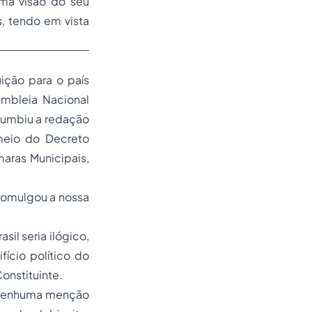
 uma visão do seu
s, tendo em vista
ição para o país
mbleia Nacional
ncumbiu a redação
meio do Decreto
aras Municipais,
romulgou a nossa
sil seria ilógico,
fício político do
onstituinte.
a nenhuma menção