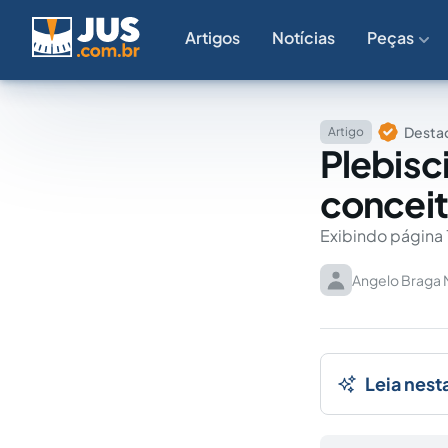
Artigos
Notícias
Peças
Destaq
Artigo
Plebisci
concei
Exibindo página 
Angelo Braga 
Leia nest