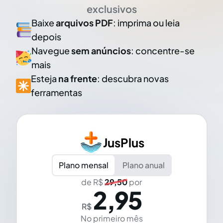
exclusivos
Baixe
arquivos PDF
: imprima ou leia
depois
Navegue
sem anúncios
: concentre-se
mais
Esteja
na frente
: descubra novas
ferramentas
JusPlus
Plano mensal
Plano anual
de R$
29,50
por
2,95
R$
No primeiro mês