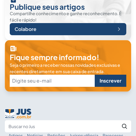
Publique seus artigos
Compartilhe conhecimento e ganhe reconhecimento. É
fácil e rápido!
Colabore
Fique sempre informado!
Seja o primeiro a receber nossas novidades exclusivas e
recentes diretamente em sua caixa de entrada.
Inscrever
Artigos
·
Notícias
·
Petições
·
Jurisprudência
·
Pareceres
·