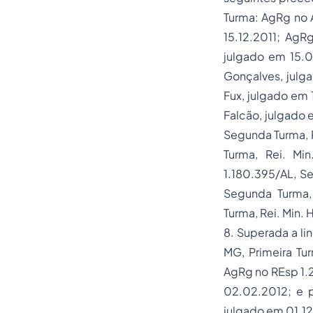
Turma: AgRg no A
15.12.2011; AgR
julgado em 15.0
Gonçalves, julga
Fux, julgado em 
Falcão, julgado
Segunda Turma, R
Turma, Rei. Mi
1.180.395/AL, Se
Segunda Turma, 
Turma, Rei. Min.
8. Superada a li
MG, Primeira Tur
AgRg no REsp 1.2
02.02.2012; e p
julgado em 01.12