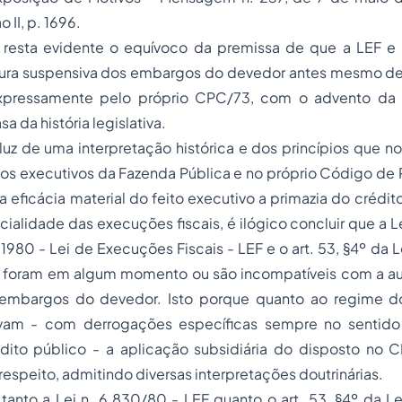
 II, p. 1696.
 resta evidente o equívoco da premissa de que a LEF e a
ura suspensiva dos embargos do devedor antes mesmo de 
xpressamente pelo próprio CPC/73, com o advento da L
sa da história legislativa.
à luz de uma interpretação histórica e dos princípios que no
tos executivos da Fazenda Pública e no próprio Código de 
 eficácia material do feito executivo a primazia do crédit
cialidade das execuções fiscais, é ilógico concluir que a L
980 - Lei de Execuções Fiscais - LEF e o art. 53, §4º da Le
1, foram em algum momento ou são incompatíveis com a au
 embargos do devedor. Isto porque quanto ao regime 
vam - com derrogações específicas sempre no sentido
édito público - a aplicação subsidiária do disposto no 
respeito, admitindo diversas interpretações doutrinárias.
anto a Lei n. 6.830/80 - LEF quanto o art. 53, §4º da Le