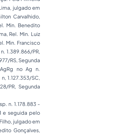
 Lima, julgado em
lton Carvalhido,
l. Min. Benedito
a, Rel. Min. Luiz
l. Min. Francisco
n. 1.389.866/PR,
5.977/RS, Segunda
 AgRg no Ag n.
 n, 1.127.353/SC,
.128/PR, Segunda
p. n. 1.178.883 -
11 e seguida pelo
Filho, julgado em
edito Gonçalves,