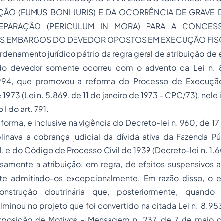
ÃO (FUMUS BONI JURIS) E DA OCORRÊNCIA DE GRAVE D
EPARAÇÃO (PERICULUM IN MORA) PARA A CONCES
S EMBARGOS DO DEVEDOR OPOSTOS EM EXECUÇÃO FIS
ordenamento jurídico pátrio da regra geral de atribuição de
o devedor somente ocorreu com o advento da Lei n. 8
94, que promoveu a reforma do Processo de Execuçã
 1973 (Lei n. 5.869, de 11 de janeiro de 1973 - CPC/73), nele 
o I do art. 791.
eforma, e inclusive na vigência do Decreto-lei n. 960, de 
plinava a cobrança judicial da dívida ativa da Fazenda P
nal, e do Código de Processo Civil de 1939 (Decreto-lei n. 1
essamente a atribuição, em regra, de efeitos suspensivos
e admitindo-os excepcionalmente. Em razão disso, o e
nstrução doutrinária que, posteriormente, quando 
minou no projeto que foi convertido na citada Lei n. 8.9
Exposição de Motivos – Mensagem n. 237, de 7 de maio 