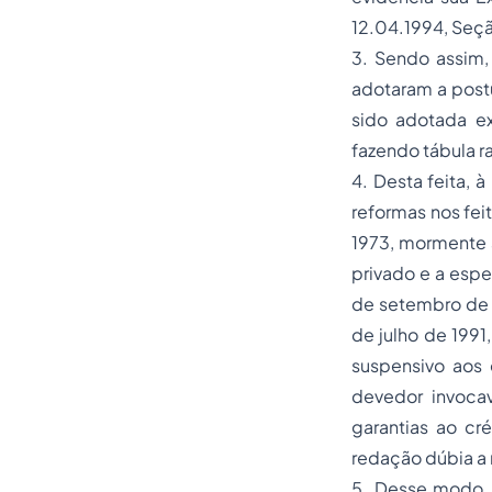
12.04.1994, Seção
3. Sendo assim,
adotaram a post
sido adotada e
fazendo tábula ra
4. Desta feita, 
reformas nos fei
1973, mormente a
privado e a espe
de setembro de 1
de julho de 199
suspensivo aos
devedor invoca
garantias ao cr
redação dúbia a 
5. Desse modo, t