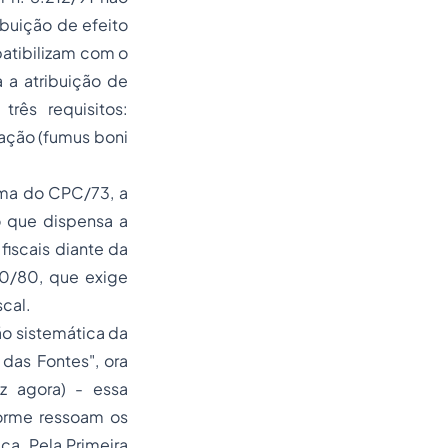
ibuição de efeito
atibilizam com o
 a atribuição de
rês requisitos:
tação (fumus boni
rma do CPC/73, a
o que dispensa a
iscais diante da
830/80, que exige
cal.
ão sistemática da
das Fontes", ora
az agora) - essa
forme ressoam os
ça. Pela Primeira