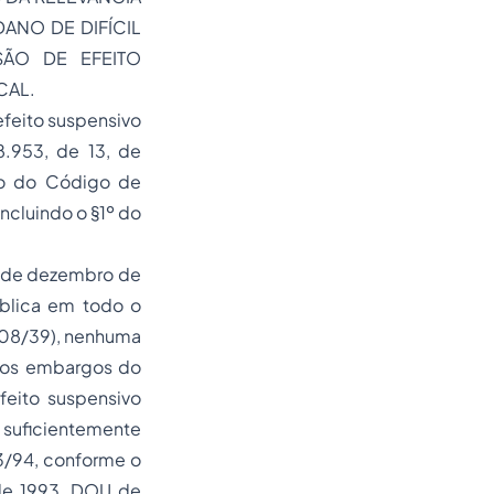
ANO DE DIFÍCIL
SÃO DE EFEITO
CAL.
 efeito suspensivo
.953, de 13, de
o do Código de
incluindo o §1º do
17 de dezembro de
ública em todo o
.608/39), nenhuma
 aos embargos do
feito suspensivo
suficientemente
53/94, conforme o
de 1993, DOU de