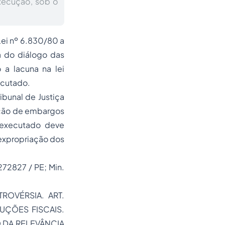
xecução, sob o
Lei nº 6.830/80 a
a do diálogo das
 a lacuna na lei
ecutado.
bunal de Justiça
tação de embargos
 executado deve
a expropriação dos
72827 / PE; Min.
ROVÉRSIA. ART.
CUÇÕES FISCAIS.
O DA RELEVÂNCIA