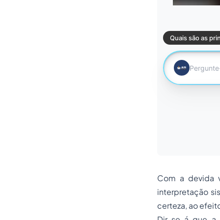
Com a devida v
interpretação si
certeza, ao efe
Dir-se-á que a 