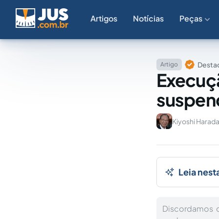
Artigos
Notícias
Peças
Destaq
Artigo
Execuçã
suspen
Kiyoshi Harad
Leia nest
Discordamos d