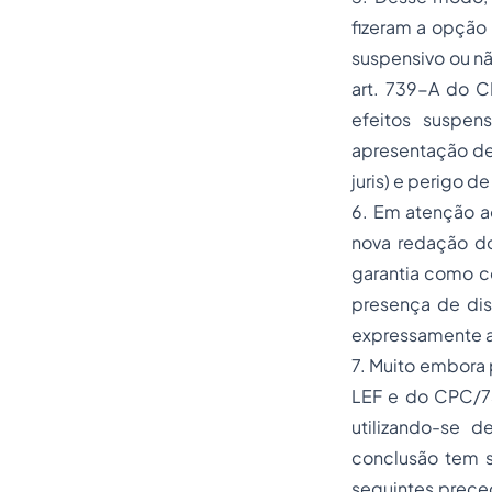
fizeram a opção 
suspensivo ou nã
art. 739-A do C
efeitos suspen
apresentação de 
juris) e perigo d
6. Em atenção a
nova redação do
garantia como c
presença de disp
expressamente a 
7. Muito embora 
LEF e do CPC/73,
utilizando-se d
conclusão tem s
seguintes preced