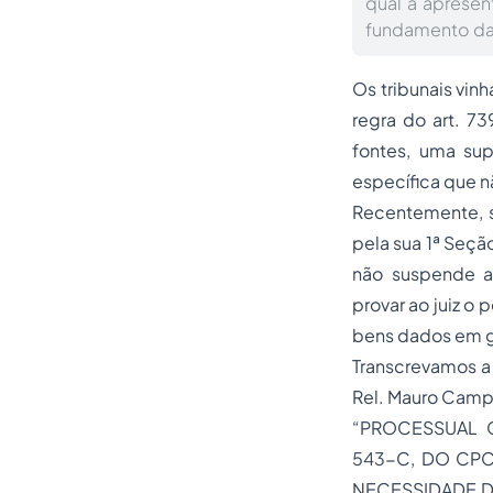
qual a aprese
fundamento da 
Os tribunais vin
regra do art. 7
fontes, uma sup
específica que n
Recentemente, so
pela sua 1ª Seçã
não suspende a
provar ao juiz o 
bens dados em ga
Transcrevamos a
Rel. Mauro Camp
“PROCESSUAL C
543-C, DO CPC.
NECESSIDADE DE