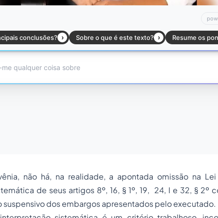
ênia, não há, na realidade, a apontada omissão na Lei
stemática de seus artigos 8º, 16, § 1º, 19, 24, I e 32, § 2º
ito suspensivo dos embargos apresentados pelo executado.
interpretação sistemática é um critério trabalhoso, in