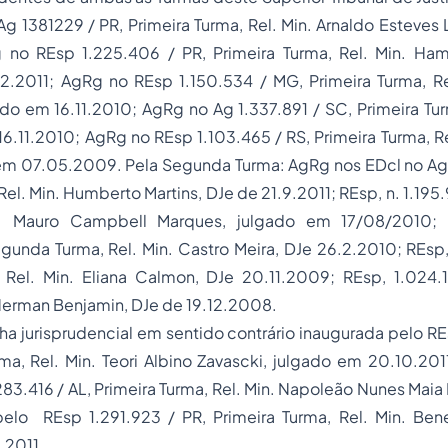
g 1381229 / PR, Primeira Turma, Rel. Min. Arnaldo Esteves
g no REsp 1.225.406 / PR, Primeira Turma, Rel. Min. Hami
2.2011; AgRg no REsp 1.150.534 / MG, Primeira Turma, Re
do em 16.11.2010; AgRg no Ag 1.337.891 / SC, Primeira Turm
16.11.2010; AgRg no REsp 1.103.465 / RS, Primeira Turma, Re
 em 07.05.2009. Pela Segunda Turma: AgRg nos EDcl no Ag 
el. Min. Humberto Martins, DJe de 21.9.2011; REsp, n. 1.19
n. Mauro Campbell Marques, julgado em 17/08/2010;
gunda Turma, Rel. Min. Castro Meira, DJe 26.2.2010; REsp,
Rel. Min. Eliana Calmon, DJe 20.11.2009; REsp, 1.024
 Herman Benjamin, DJe de 19.12.2008.
nha jurisprudencial em sentido contrário inaugurada pelo REs
ma, Rel. Min. Teori Albino Zavascki, julgado em 20.10.20
83.416 / AL, Primeira Turma, Rel. Min. Napoleão Nunes Maia 
elo REsp 1.291.923 / PR, Primeira Turma, Rel. Min. Ben
.2011.