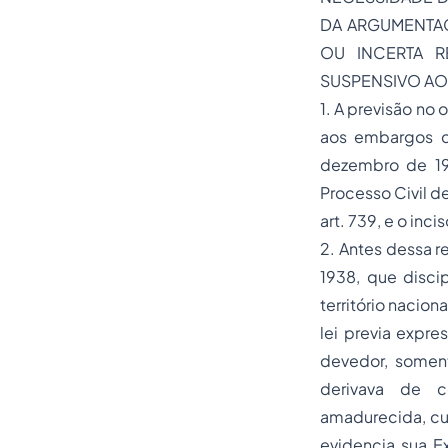
DA ARGUMENTAÇ
OU INCERTA R
SUSPENSIVO AO
1. A previsão no 
aos embargos d
dezembro de 19
Processo Civil de
art. 739, e o incis
2. Antes dessa r
1938, que disci
território nacio
lei previa expr
devedor, soment
derivava de co
amadurecida, cul
evidencia sua 