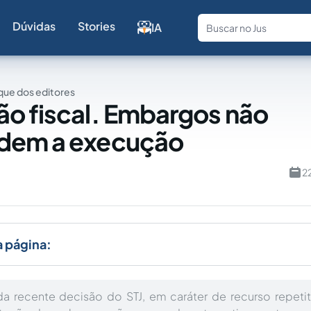
Dúvidas
Stories
IA
Fale com a
ue dos editores
o fiscal. Embargos não
dem a execução
a
2
a página:
a recente decisão do STJ, em caráter de recurso repetit