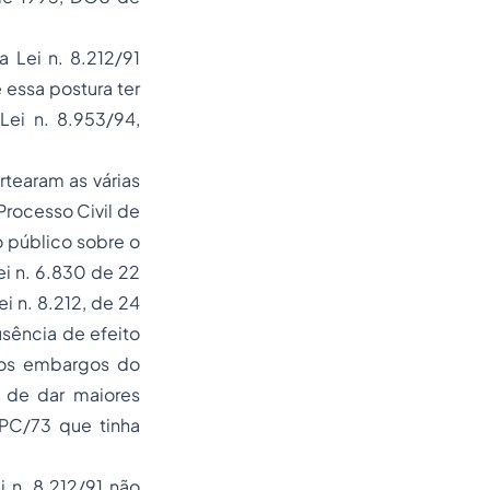
 Lei n. 8.212/91
essa postura ter
ei n. 8.953/94,
rtearam as várias
Processo Civil de
o público sobre o
ei n. 6.830 de 22
i n. 8.212, de 24
sência de efeito
dos embargos do
 de dar maiores
CPC/73 que tinha
i n. 8.212/91 não