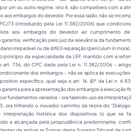
por um ou outro regime, isto é, são compatíveis com a atr
o aos embargos do devedor. Por essa razão, não se incomp
PC/73 (introduzido pela Lei 11.382/2006) que condiciona
sivos aos embargos do devedor ao cumprimento de t
garantia; verificação pelo juiz da relevância da fundamen
e dano irreparável ou de difícil reparação (periculum in mora).
o princípio da especialidade da LEF, mantido com a refo
 art. 736, do CPC dada pela Lei n. 11.382/2006 - artig
ondicionante dos embargos - não se aplica às execuções f
ositivo específico, qual seja o art. 16, §1º da Lei n. 6.
garantia para a apresentação dos embargos à execução fis
por fundamentos variados - ora fazendo uso da interpretaç
 ora trilhando o inovador caminho da teoria do "Diálogo 
e interpretação histórica dos dispositivos (o que se f
ido a alcançada pela jurisprudência predominante, con
entes de ambas as Turmas deste Superior Tribunal de Justi