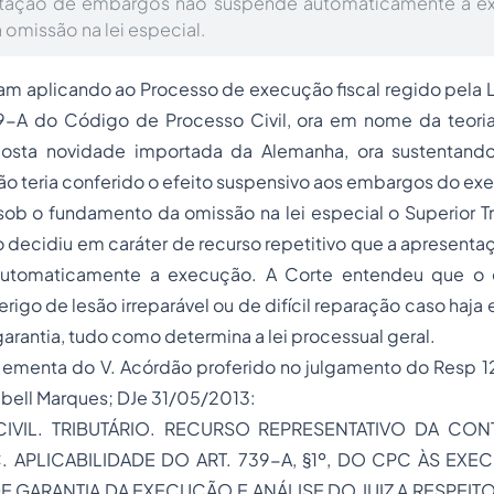
ntação de embargos não suspende automaticamente a e
omissão na lei especial.
ham aplicando ao
Processo
de
execução fiscal
regido pela 
39-A do Código de Processo Civil, ora em nome da teori
osta novidade importada da Alemanha, ora sustentando
ão teria conferido o efeito suspensivo aos embargos do ex
b o fundamento da omissão na lei especial o Superior Tri
o decidiu em caráter de recurso repetitivo que a apresen
utomaticamente a execução. A Corte entendeu que o
perigo de lesão irreparável ou de difícil reparação caso haj
rantia, tudo como determina a lei processual geral.
 ementa do V. Acórdão proferido no julgamento do Resp 12
bell Marques; DJe 31/05/2013:
IVIL. TRIBUTÁRIO. RECURSO REPRESENTATIVO DA CONT
 APLICABILIDADE DO ART. 739-A, §1º, DO CPC ÀS EXE
 GARANTIA DA EXECUÇÃO E ANÁLISE DO JUIZ A RESPEIT