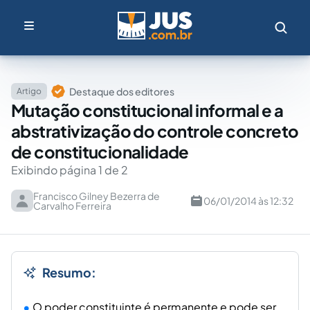
Destaque dos editores
Artigo
Mutação constitucional informal e a
abstrativização do controle concreto
de constitucionalidade
Exibindo página 1 de 2
Francisco Gilney Bezerra de
06/01/2014 às 12:32
Carvalho Ferreira
Resumo:
O poder constituinte é permanente e pode ser