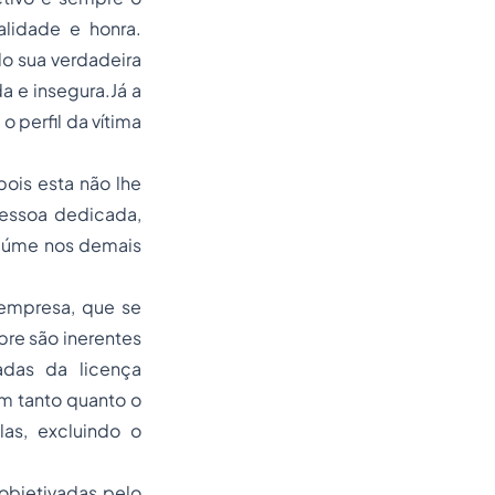
alidade e honra.
o sua verdadeira
a e insegura.Já a
o perfil da vítima
ois esta não lhe
pessoa dedicada,
 ciúme nos demais
 empresa, que se
pre são inerentes
das da licença
m tanto quanto o
as, excluindo o
objetivadas pelo