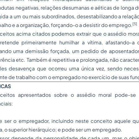
utas negativas, relações desumanas e aéticas de longa d
gida a um ou mais subordinados, desestabilizando a relaçã
[5]
alho e a organização, forçando-o a desistir do emprego.
ceitos acima citados podemos extrair que o assédio mor
pretende primeiramente humilhar a vítima, afastando-a
tivando uma demissão forçada, um pedido de
aposentador
rência etc. Também é repetitiva e prolongada, não caracte
les desavença que ocorreu uma única vez, sendo necess
nte de trabalho com o empregado no exercício de suas fun
ICAS
ceitos apresentados sobre o assédio moral pode-se 
ciais:
 ser o empregador, incluindo neste conceito aquele q
a, o superior hierárquico; e pode ser um empregado.
essor depende da personalidade de cada um, mas o obj