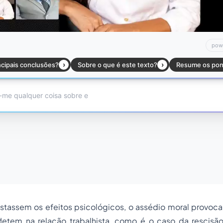
tassem os efeitos psicológicos, o assédio moral provoc
efletem na relação trabalhista, como é o caso da rescisã