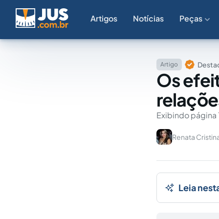
Artigos
Notícias
Peças
Destaq
Artigo
Os efei
relaçõ
Exibindo página 
Renata Cristin
Leia nest