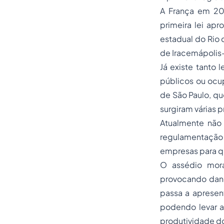
A França em 20
primeira lei apr
estadual do Rio 
de Iracemápolis
Já existe tanto 
públicos ou ocu
de São Paulo, qu
surgiram várias 
Atualmente não
regulamentação
empresas para qu
O assédio mora
provocando danos
passa a apresen
podendo levar a
produtividade d