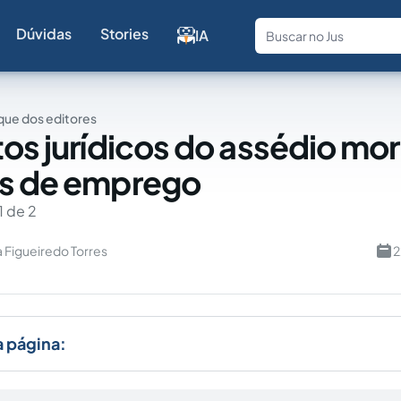
Dúvidas
Stories
IA
Fale com a
ue dos editores
tos jurídicos do assédio mor
es de emprego
1 de 2
a Figueiredo Torres
2
a página: