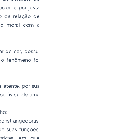
dor) e por justa
 da relação de
o moral
com a
r de ser, possui
 o fenômeno foi
 atente, por sua
ou física de uma
lho:
 constrangedoras,
de suas funções,
tricas, em que