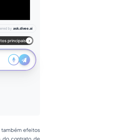
a também efeitos
o do contrato de