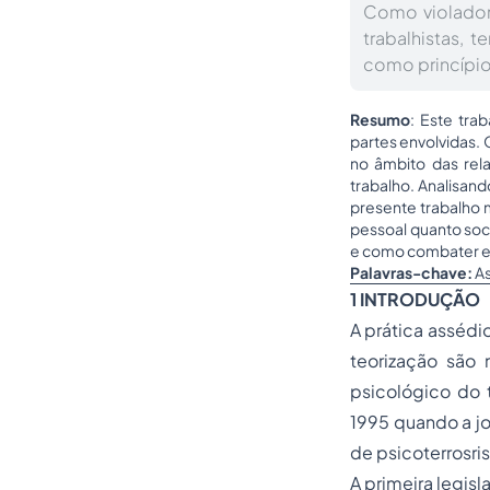
Como violador 
trabalhistas,
como princípio
Resumo
: Este tra
partes envolvidas.
no âmbito das rel
trabalho. Analisan
presente trabalho 
pessoal quanto soci
e como combater es
Palavras-chave:
As
1
INTRODUÇÃO
A prática assédi
teorização são
psicológico do 
1995 quando a j
de psicoterrosr
A primeira legis