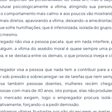
turar psicologicamente a vítima, atingindo sua person
o comportamento mais calmo e aos poucos vão mostrand
 mais diretos, apavorando a vítima, deixando-a amedrontad
ue sofre humilhações, que é inferiorizada, isolada do grupo, 
 o mesmo.
egado não visa a pessoa pacata, que em nada interfere, p
algum, a vítima do assédio moral é quase sempre uma 
ina, e se destaca entre os demais, o que provoca inveja e
egador visa a pessoa que nada tem a contribuir para a
ar sob pressão e sobrecarregar-se de tarefas que nem sem
visa também pessoas doentes, mulheres recém chega
ssoas com mais de 40 anos, isto porque, elas não produze
 mercado exigem, logo o empregador procura isolá-l
ativamente, forçando-o a pedir demissão.
ntramos vítimas frustradas por não alcançarem as metas 