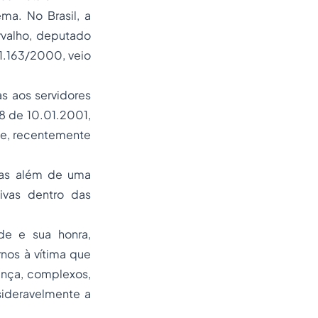
a. No Brasil, a
rvalho, deputado
i 1.163/2000, veio
as aos servidores
8 de 10.01.2001,
ue, recentemente
mas além de uma
vas dentro das
de e sua honra,
nos à vítima que
ança, complexos,
sideravelmente a