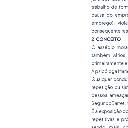
trabalho de for
causa do empr
emprego); viol
consequente resp
2
CONCEITO
O assédio moral
também vários 
primeiramente e
A psicóloga Mar
Qualquer conduta
repetição ou sis
pessoa, ameaçan
SegundoBarret, m
É a exposição do
repetitivas e p
sendo mais com