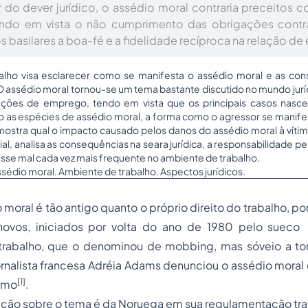
do dever jurídico, o assédio moral contraria preceitos co
 tendo em vista o não cumprimento das obrigações contr
s basilares a boa-fé e a fidelidade recíproca na relação d
balho visa esclarecer como se manifesta o assédio moral e as co
 O assédio moral tornou-se um tema bastante discutido no mundo jurí
ações de emprego, tendo em vista que os principais casos nas
do as espécies de assédio moral, a forma como o agressor se manifes
mostra qual o impacto causado pelos danos do assédio moral à vítim
al, analisa as consequências na seara jurídica, a responsabilidade 
se mal cada vez mais frequente no ambiente de trabalho.
sédio moral. Ambiente de trabalho. Aspectos jurídicos.
o moral é tão antigo quanto o próprio direito do trabalho, p
 novos, iniciados por volta do ano de 1980 pelo sueco
trabalho, que o denominou de mobbing, mas sóveio a t
ornalista francesa Adréia Adams denunciou o assédio mora
[1]
ismo
.
lação sobre o tema é da Noruega em sua regulamentação tra