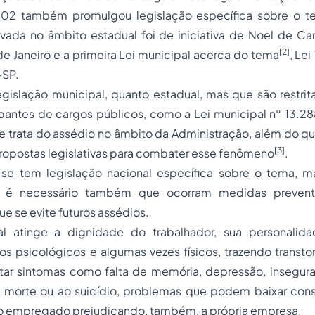
02 também promulgou legislação específica sobre o tem
ovada no âmbito estadual foi de iniciativa de Noel de Ca
[2]
de Janeiro e a primeira Lei municipal acerca do tema
, Le
-SP.
legislação municipal, quanto estadual, mas que são restrit
pantes de cargos públicos, como a Lei municipal n° 13.28
e trata do assédio no âmbito da Administração, além do q
[3]
propostas legislativas para combater esse fenômeno
.
 se tem legislação nacional específica sobre o tema, 
 é necessário também que ocorram medidas preventi
e se evite futuros assédios.
l atinge a dignidade do trabalhador, sua personalida
 psicológicos e algumas vezes físicos, trazendo transtor
tar sintomas como falta de memória, depressão, insegur
 morte ou ao suicídio, problemas que podem baixar con
o
empregado
prejudicando, também, a própria empresa.