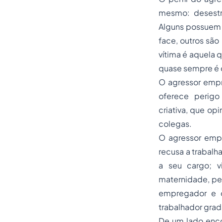
mesmo: desestru
Alguns possuem 
face, outros são
vítima é aquela q
quase sempre é
O agressor empr
oferece perigo 
criativa, que op
colegas.
O agressor empr
recusa a trabalh
a seu cargo; 
maternidade, pe
empregador e o
trabalhador grad
De um lado enco