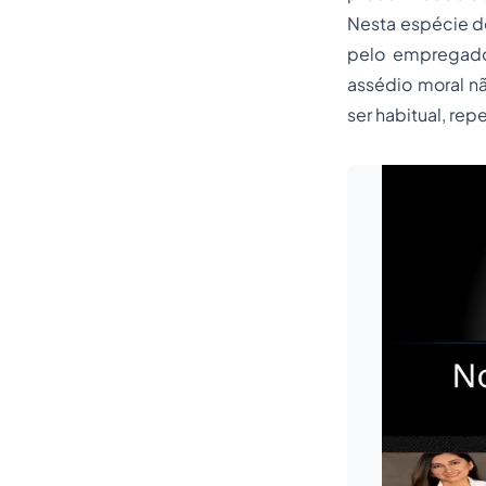
Nesta espécie de
pelo empregado
assédio moral n
ser habitual, re