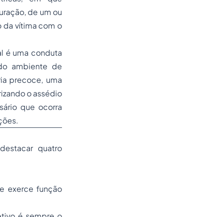
uração, de um ou
o da vítima com o
al é uma conduta
 do ambiente de
ia
precoce, uma
rizando o assédio
ário que ocorra
ções.
destacar quatro
ue exerce função
etivo é sempre o