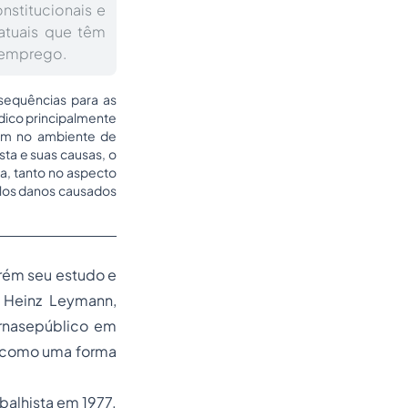
nstitucionais e
atuais que têm
e emprego.
nsequências para as
dico principalmente
cem no ambiente de
ta e suas causas, o
a, tanto no aspecto
pelos danos causados
orém seu estudo e
 Heinz Leymann,
ornasepúblico em
l como uma forma
balhista em 1977.