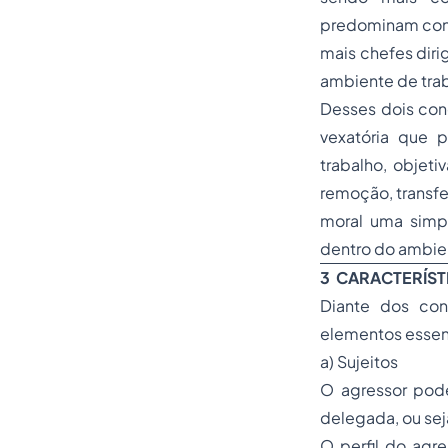
predominam cond
mais chefes diri
ambiente de trab
Desses dois con
vexatória que 
trabalho, obje
remoção, transfe
moral uma simp
dentro do ambie
3
CARACTERÍST
Diante dos con
elementos essen
a) Sujeitos
O agressor pode
delegada, ou sej
O perfil do agr