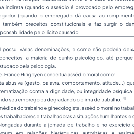
ma indireta (quando o assédio é provocado pelo emprega
egador (quando o empregado dá causa ao rompimento
a também preceitos constitucionais e faz surgir o
dan
onsabilidade pelo ilícito causado.
 possui várias denominações, e como não poderia deixa
conceitos, a maioria de cunho psicológico, até porque
studado pela psicologia.
ie-France Hirigoyen conceitua assédio moral como:
 abusiva (gesto, palavra, comportamento, atitude...) que
tematização contra a dignidade, ou integridade psíquica 
[4]
do seu emprego ou degradando o clima de trabalho.
édica do trabalho e ginecologista, assédio moral no traba
s trabalhadores e trabalhadoras a situações humilhantes e
rolongadas durante a
jornada de trabalho
e no exercício 
um em relações hierárquicas autoritárias e assimé