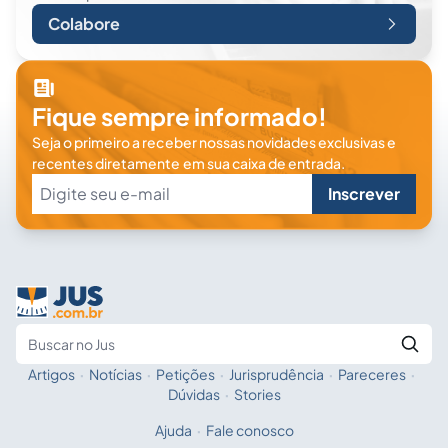
Colabore
Fique sempre informado!
Seja o primeiro a receber nossas novidades exclusivas e
recentes diretamente em sua caixa de entrada.
Inscrever
Artigos
·
Notícias
·
Petições
·
Jurisprudência
·
Pareceres
·
Fale com a IA
Buscar no Jus
Dúvidas
·
Stories
Ajuda
·
Fale conosco