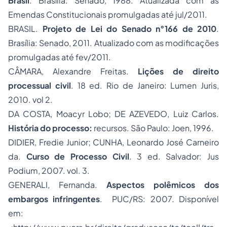
Brasil
. Brasília: Senado, 1988. Atualizada com as
Emendas Constitucionais promulgadas até jul/2011.
BRASIL.
Projeto de Lei do Senado n°166 de 2010
.
Brasília: Senado, 2011. Atualizado com as modificações
promulgadas até fev/2011.
CÂMARA, Alexandre Freitas.
Lições de direito
processual civil
. 18 ed. Rio de Janeiro: Lumen Juris,
2010. vol 2.
DA COSTA, Moacyr Lobo; DE AZEVEDO, Luiz Carlos.
História do processo:
recursos. São Paulo: Joen, 1996.
DIDIER, Fredie Junior; CUNHA, Leonardo José Carneiro
da.
Curso de Processo Civil
. 3 ed. Salvador: Jus
Podium, 2007. vol. 3.
GENERALI, Fernanda.
Aspectos polêmicos dos
embargos infringentes
. PUC/RS: 2007. Disponível
em: