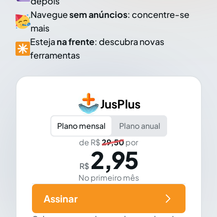
depois
Navegue
sem anúncios
: concentre-se
mais
Esteja
na frente
: descubra novas
ferramentas
JusPlus
Plano mensal
Plano anual
de R$
29,50
por
2,95
R$
No primeiro mês
Assinar