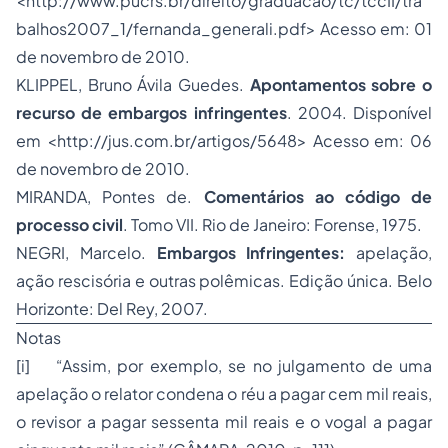
<http://www.pucrs.br/direito/graduacao/tc/tccII/tra
balhos2007_1/fernanda_generali.pdf> Acesso em: 01
de novembro de 2010.
KLIPPEL, Bruno Ávila Guedes.
Apontamentos sobre o
recurso de embargos infringentes
. 2004. Disponível
em <http://jus.com.br/artigos/5648> Acesso em: 06
de novembro de 2010.
MIRANDA, Pontes de.
Comentários ao código de
processo civil
. Tomo VII. Rio de Janeiro: Forense, 1975.
NEGRI, Marcelo.
Embargos Infringentes:
apelação,
ação rescisória
e outras polêmicas. Edição única. Belo
Horizonte: Del Rey, 2007.
Notas
[i] “Assim, por exemplo, se no julgamento de uma
apelação o relator condena o réu a pagar cem mil reais,
o revisor a pagar sessenta mil reais e o vogal a pagar