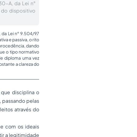
30-A, da Lei n°
 do dispositivo
 da Lei n° 9.504/97
iva e passiva, o rito
a procedência, dando
que o tipo normativo
de diploma uma vez
bstante a clareza do
que disciplina o
l, passando pelas
leitos através do
 e com os ideais
ir a legitimidade