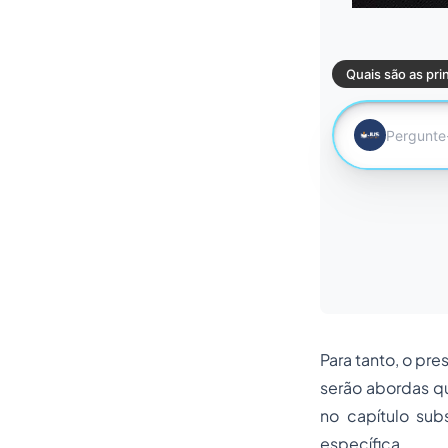
Para tanto, o pre
serão abordas qu
no capítulo sub
específica.