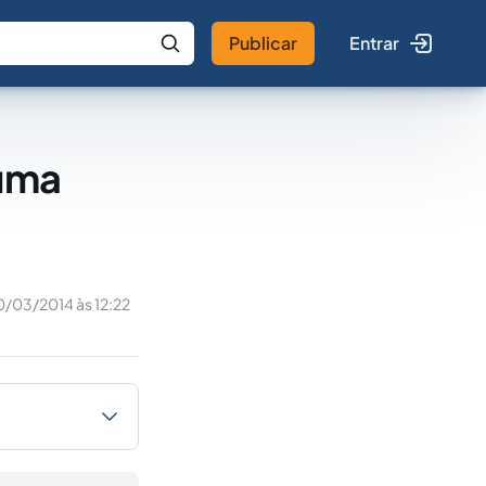
Publicar
Entrar
 IA
Buscar no Jus
 uma
0/03/2014 às 12:22