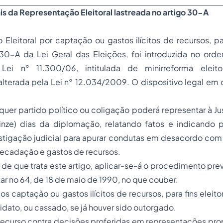
s da Representação Eleitoral lastreada no artigo 30-A
Eleitoral por captação ou gastos ilícitos de recursos, para
 30-A da Lei Geral das Eleições, foi introduzida no orde
a Lei n° 11.300/06, intitulada de minirreforma eleito
alterada pela Lei n° 12.034/2009. O dispositivo legal em
uer partido político ou coligação poderá representar à Just
inze) dias da diplomação, relatando fatos e indicando p
estigação judicial para apurar condutas em desacordo com
arrecadação e gastos de recursos.
de que trata este artigo, aplicar-se-á o procedimento previ
 no 64, de 18 de maio de 1990, no que couber.
captação ou gastos ilícitos de recursos, para fins eleito
dato, ou cassado, se já houver sido outorgado.
recurso contra decisões proferidas em representações pr