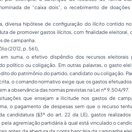
nominada de “caixa dois”, o recebimento de doações 
 diversa hipótese de configuração do ilícito contido no
uta de promover gastos ilícitos, com finalidade eleitoral, o
tos de campanha.
lio (2012, p. 561),
, em suma, o efetivo dispêndio dos recursos eleitorais
do político ou coligação. Em outras palavras, o gasto ele
dito do patrimônio do partido, candidato ou coligação. Pa
rita, o comando normativo exige que os gastos efetuados s
 sem a observância das normas previstas na Lei nº 9.504/97.
 situações que ensejam a ilicitude nos gastos de camp
ma, o pagamento de despesas sem que o recurso tenha 
da candidatura (§3º do art. 22 da LE), gastos realizados
pela agremiação partidária à qual está vinculado o candid
rais antes da abertura da conta bancária da campanha eleito