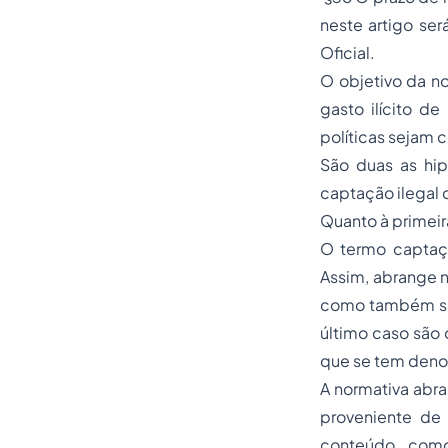
neste artigo ser
Oficial.
O objetivo da n
gasto ilícito d
políticas sejam 
São duas as hip
captação ilegal d
Quanto à primeir
O termo captaçã
Assim, abrange n
como também sua
último caso são
que se tem deno
A normativa abra
proveniente de
conteúdo, como