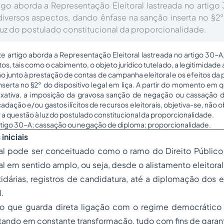
igo aborda a Representação Eleitoral lastreada no artigo 
iversos aspectos, dando ênfase na sanção inserta no §2°
 luz do postulado constitucional da proporcionalidade.
e artigo aborda a Representação Eleitoral lastreada no artigo 30-A,
s, tais como o cabimento, o objeto jurídico tutelado, a legitimidade at
ão junto à prestação de contas de campanha eleitoral e os efeitos d
serta no §2° do dispositivo legal em liça. A partir do momento em 
axativa, a imposição da gravosa sanção de negação ou cassação 
ação e/ou gastos ilícitos de recursos eleitorais, objetiva-se, não o
r a questão à luz do postulado constitucional da proporcionalidade.
tigo 30-A; cassação ou negação de diploma; proporcionalidade.
iniciais
al
pode ser conceituado como o ramo do Direito Público 
al em sentido amplo, ou seja, desde o alistamento eleitora
dárias, registros de candidatura, até a diplomação dos e
l.
o que guarda direta ligação com o regime democrático
tando em constante transformação, tudo com fins de garant