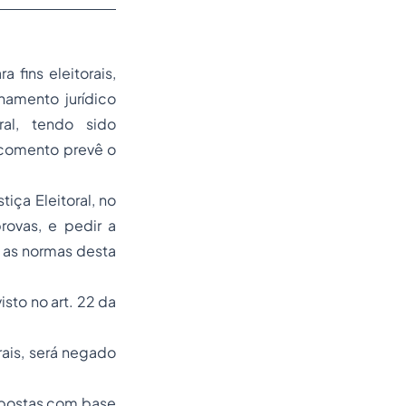
 fins eleitorais,
namento jurídico
ral, tendo sido
 comento prevê o
iça Eleitoral, no
rovas, e pedir a
 as normas desta
sto no art. 22 da
rais, será negado
opostas com base