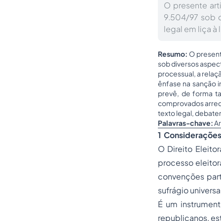
O presente art
9.504/97 sob d
legal em liça à
Resumo:
O present
sob diversos aspecto
processual, a relaç
ênfase na sanção in
prevê, de forma t
comprovados arrecad
texto legal, debate
Palavras-chave:
Ar
1 Considerações 
O
Direito Eleitor
processo
eleitor
convenções parti
sufrágio universa
É um instrument
republicanos, es