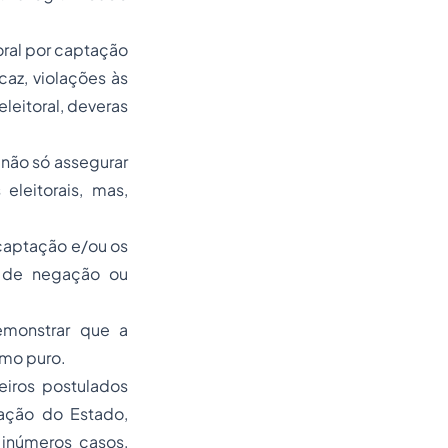
oral por captação
caz, violações às
leitoral, deveras
 não só assegurar
eleitorais, mas,
 captação e/ou os
o de negação ou
emonstrar que a
smo puro.
eiros postulados
 ação do Estado,
 inúmeros casos,