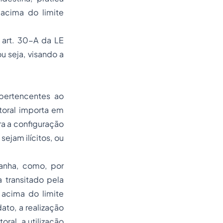
acima do limite
 art. 30-A da LE
u seja, visando a
 pertencentes ao
itoral importa em
ra a configuração
ejam ilícitos, ou
anha, como, por
transitado pela
 acima do limite
ato, a realização
ral, a utilização