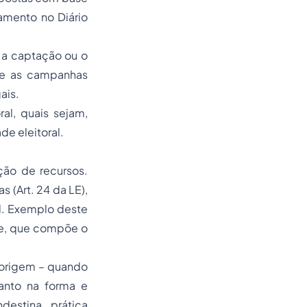
gamento no Diário
 a captação ou o
que as campanhas
ais.
al, quais sejam,
de eleitoral.
ção de recursos.
 (Art. 24 da LE),
l. Exemplo deste
le, que compõe o
 origem – quando
nto na forma e
estina, prática