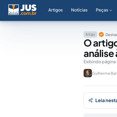
Artigos
Notícias
Peças
Destaq
Artigo
O artig
análise
Exibindo página 
Guilherme Bar
Leia nest