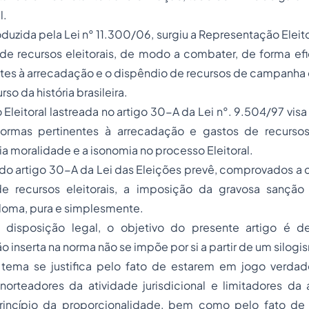
l.
roduzida pela Lei n° 11.300/06, surgiu a Representação Eleit
s de recursos eleitorais, de modo a combater, de forma efi
entes à arrecadação e o dispêndio de recursos de campanha e
rso da história brasileira.
Eleitoral lastreada no artigo 30-A da Lei n°. 9.504/97 visa
ormas pertinentes à arrecadação e gastos de recursos 
a moralidade e a isonomia no processo Eleitoral.
° do artigo 30-A da Lei das Eleições prevê, comprovados a
 de recursos eleitorais, a imposição da gravosa sançã
loma, pura e simplesmente.
 disposição legal, o objetivo do presente artigo é d
 inserta na norma não se impõe por si a partir de um silogi
 tema se justifica pelo fato de estarem em jogo verdad
 norteadores da atividade jurisdicional e limitadores da
rincípio da proporcionalidade, bem como pelo fato de