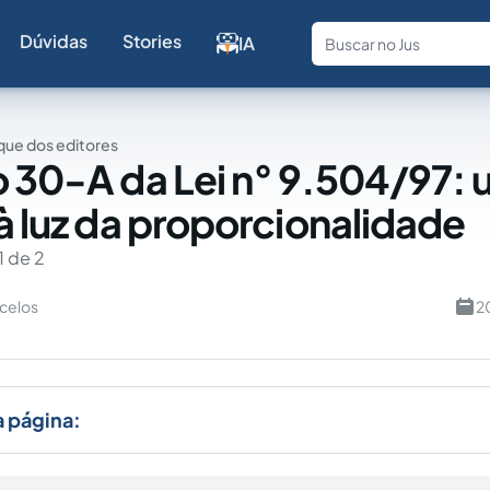
Dúvidas
Stories
IA
Fale com a
ue dos editores
o 30-A da Lei n° 9.504/97:
 à luz da proporcionalidade
1 de 2
celos
2
a página: