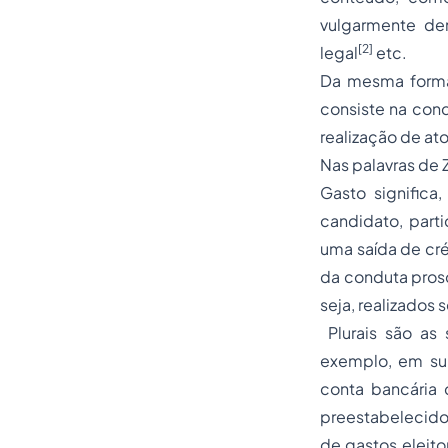
vulgarmente de
[2]
legal
etc.
Da mesma forma,
consiste na cond
realização de a
Nas palavras de Zi
Gasto significa
candidato, parti
uma saída de cré
da conduta prosc
seja, realizados
Plurais são as
exemplo, em su
conta bancária 
preestabelecido 
de gastos eleito