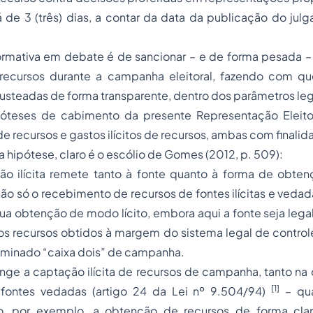
á de 3 (três) dias, a contar da data da publicação do jul
ormativa em debate é de sancionar – e de forma pesada –
e recursos durante a campanha eleitoral, fazendo com 
custeadas de forma transparente, dentro dos parâmetros leg
óteses de cabimento da presente Representação Eleitor
e recursos e gastos ilícitos de recursos, ambas com finalida
a hipótese, claro é o escólio de Gomes (2012, p. 509):
o ilícita remete tanto à fonte quanto à forma de obten
ão só o recebimento de recursos de fontes ilícitas e vedadas
 obtenção de modo lícito, embora aqui a fonte seja lega
 os recursos obtidos à margem do sistema legal de contro
minado “caixa dois” de campanha.
nge a captação ilícita de recursos de campanha, tanto na
[1]
 fontes vedadas (artigo 24 da Lei nº 9.504/94)
– qua
, por exemplo, a obtenção de recursos de forma cland