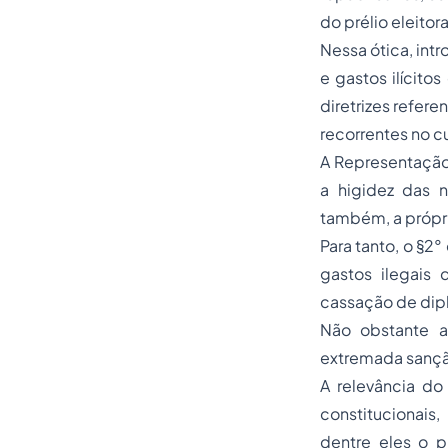
do prélio eleitora
Nessa ótica, int
e gastos ilícito
diretrizes refer
recorrentes no cu
A Representação 
a higidez das n
também, a própri
Para tanto, o §2
gastos ilegais
cassação de dip
Não obstante a
extremada sanção
A relevância do
constitucionais,
dentre eles o p