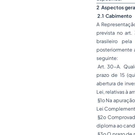
2 Aspectos gerai
2.1 Cabimento
A Representação 
prevista no art.
brasileiro pel
posteriormente 
seguinte:
Art. 30-A. Qualq
prazo de 15 (qu
abertura de inv
Lei, relativas à 
§1o Na apuração 
Lei Complementar
§2o Comprovados 
diploma ao candi
§3o O prazo de 