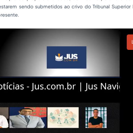
estarem sendo submetidos ao crivo do Tribunal Superior E
presente.