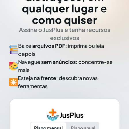
qualquer lugar
e
como quiser
Assine o JusPlus e tenha recursos
exclusivos
Baixe
arquivos PDF
: imprima ou leia
depois
Navegue
sem anúncios
: concentre-se
mais
Esteja
na frente
: descubra novas
ferramentas
JusPlus
Plano mensal
Plano anual