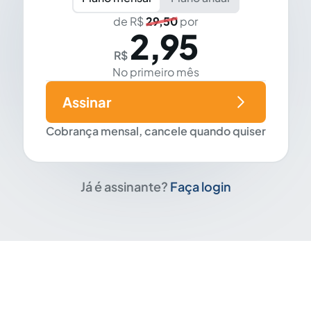
de R$
29,50
por
2,95
R$
No primeiro mês
Assinar
Cobrança mensal, cancele quando quiser
Já é assinante?
Faça login