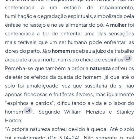
sentenciada a um estado de rebaixamento,
humilhação e degradação espirituais, simbolizada pela
ênfase no rastejo e no se alimentar do pó. A
mulher
foi
sentenciada a ter de enfrentar uma das sensações
mais terríveis que um ser humano pode enfrentar: as
dores do parto. Já o
homem
recebeu a juízo de trabalho
13
árduo até a sua morte, num solo cheio de espinhos
.
Perceba-se que também a própria
natureza
sofreu os
deletérios efeitos da queda do homem, já que até o
solo foi amaldiçoado, vez que suscitaria de si não
apenas frondosas e frutíferas árvores, mas igualmente
“espinhos e cardos”, dificultando a vida e o labor do
14
homem
. Segundo William Menzies e Stanley
Horton:
“A própria natureza sofreu devido à queda. Até o solo
foi amaldiçoado (Gn 3.14-24). Não somente o mal