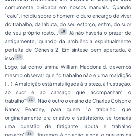
comumente olvidada em nossos manuais. Quando
“caiu”, incidiu sobre o homem o duro encargo de viver
do trabalho, da labuta, do seu esforço, enfim, do suor
19
de seu próprio rosto...
Já não haveria o prazer de
antigamente, quando da ambiência espiritualmente
perfeita de Gênesis 2. Em síntese bem apertada, é
20
isso
.
Logo, tal como afirma William Macdonald, devemos
mesmo observar que “o trabalho não é uma maldição
(...). A maldição está mais ligada à tristeza, à frustração,
ao suor e ao cansaço que acompanham o
21
trabalho”
. Não é outro o ensino de Charles Colson e
Nancy Pearcey, para quem “o trabalho, que
originariamente era criativo e satisfatório, se tornaria
uma questão de fatigante labuta e trabalho
22
pesado”
. Trazemos à colação, ainda, o que ensina