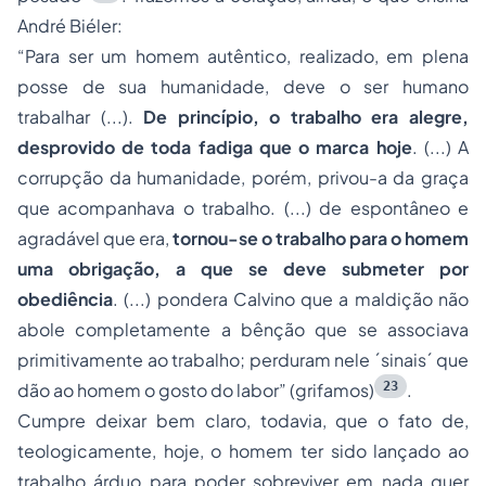
André Biéler:
“Para ser um homem autêntico, realizado, em plena
posse de sua humanidade, deve o ser humano
trabalhar (...).
De princípio, o trabalho era alegre,
desprovido de toda fadiga que o marca hoje
. (...) A
corrupção da humanidade, porém, privou-a da graça
que acompanhava o trabalho. (...) de espontâneo e
agradável que era,
tornou-se o trabalho para o homem
uma obrigação, a que se deve submeter por
obediência
. (...) pondera Calvino que a maldição não
abole completamente a bênção que se associava
primitivamente ao trabalho; perduram nele ´sinais´ que
23
dão ao homem o gosto do labor” (grifamos)
.
Cumpre deixar bem claro, todavia, que o fato de,
teologicamente, hoje, o homem ter sido lançado ao
trabalho árduo para poder sobreviver em nada quer