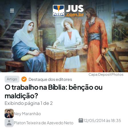
Capa:
DepositPhotos
Destaque dos editores
Artigo
O trabalho na Bíblia: bênção ou
maldição?
Exibindo página 1 de 2
Ney Maranhão
12/05/2014 às 18:35
Platon Teixeira de Azevedo Neto