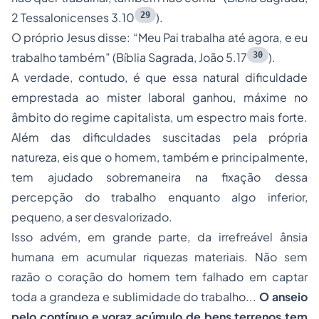
29
2 Tessalonicenses 3.10
).
O próprio Jesus disse: “Meu Pai trabalha até agora, e eu
30
trabalho também” (Bíblia Sagrada, João 5.17
).
A verdade, contudo, é que essa natural dificuldade
emprestada ao mister laboral ganhou, máxime no
âmbito do regime capitalista, um espectro mais forte.
Além das dificuldades suscitadas pela própria
natureza, eis que o homem, também e principalmente,
tem ajudado sobremaneira na fixação dessa
percepção do trabalho enquanto algo inferior,
pequeno, a ser desvalorizado.
Isso advém, em grande parte, da irrefreável ânsia
humana em acumular riquezas materiais. Não sem
razão o coração do homem tem falhado em captar
toda a grandeza e sublimidade do trabalho...
O anseio
pelo contínuo e voraz acúmulo de bens terrenos tem