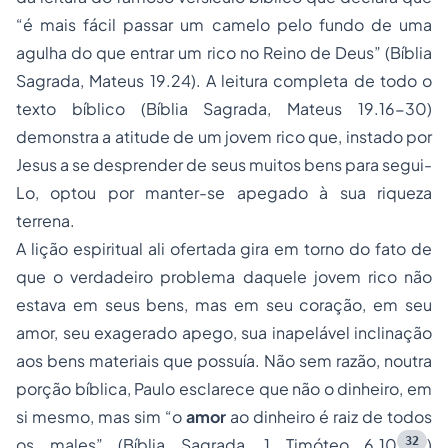
“é mais fácil passar um camelo pelo fundo de uma
agulha do que entrar um rico no Reino de Deus” (Bíblia
Sagrada, Mateus 19.24). A leitura completa de todo o
texto bíblico (Bíblia Sagrada, Mateus 19.16-30)
demonstra a atitude de um jovem rico que, instado por
Jesus a se desprender de seus muitos bens para segui-
Lo, optou por manter-se apegado à sua riqueza
terrena.
A lição espiritual ali ofertada gira em torno do fato de
que o verdadeiro problema daquele jovem rico não
estava em seus bens, mas em seu coração, em seu
amor, seu exagerado apego, sua inapelável inclinação
aos bens materiais que possuía. Não sem razão, noutra
porção bíblica, Paulo esclarece que não o dinheiro, em
si mesmo, mas sim “o
amor
ao dinheiro é raiz de todos
32
os males” (Bíblia Sagrada, 1 Timóteo 6.10
)