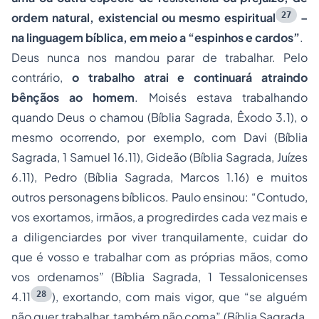
27
ordem natural, existencial ou mesmo espiritual
–
na linguagem bíblica, em meio a “espinhos e cardos”
.
Deus nunca nos mandou parar de trabalhar. Pelo
contrário,
o trabalho atrai e continuará atraindo
bênçãos ao homem
. Moisés estava trabalhando
quando Deus o chamou (Bíblia Sagrada, Êxodo 3.1), o
mesmo ocorrendo, por exemplo, com Davi (Bíblia
Sagrada, 1 Samuel 16.11), Gideão (Bíblia Sagrada, Juízes
6.11), Pedro (Bíblia Sagrada, Marcos 1.16) e muitos
outros personagens bíblicos. Paulo ensinou: “Contudo,
vos exortamos, irmãos, a progredirdes cada vez mais e
a diligenciardes por viver tranquilamente, cuidar do
que é vosso e trabalhar com as próprias mãos, como
vos ordenamos” (Bíblia Sagrada, 1 Tessalonicenses
28
4.11
), exortando, com mais vigor, que “se alguém
não quer trabalhar, também não coma” (Bíblia Sagrada,