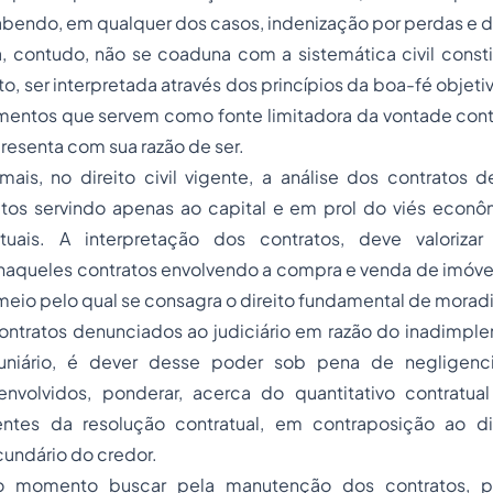
bendo, em qualquer dos casos, indenização por perdas e d
, contudo, não se coaduna com a sistemática civil consti
o, ser interpretada através dos princípios da boa-fé objetiv
ementos que servem como fonte limitadora da vontade con
esenta com sua razão de ser.
mais, no
direito civil
vigente, a análise dos contratos 
tutos servindo apenas ao capital e em prol do viés econô
atuais. A interpretação dos contratos, deve valoriza
naqueles contratos envolvendo a compra e venda de imóvei
 meio pelo qual se consagra o direito fundamental de moradi
ontratos denunciados ao judiciário em razão do inadimple
niário, é dever desse poder sob pena de negligenci
 envolvidos, ponderar, acerca do quantitativo contratu
entes da resolução contratual, em contraposição ao d
undário do credor.
 momento buscar pela manutenção dos contratos, po