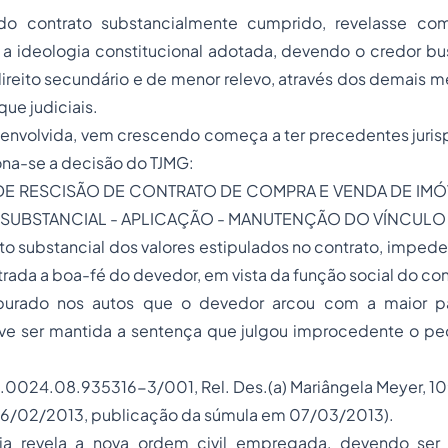
o contrato substancialmente cumprido, revelasse c
a ideologia constitucional adotada, devendo o credor bus
direito secundário e de menor relevo, através dos demais m
que judiciais.
envolvida, vem crescendo começa a ter precedentes jurisp
ona-se a decisão do TJMG:
DE RESCISÃO DE CONTRATO DE COMPRA E VENDA DE IMÓV
SUBSTANCIAL - APLICAÇÃO - MANUTENÇÃO DO VÍNCULO
 substancial dos valores estipulados no contrato, impede
da a boa-fé do devedor, em vista da função social do con
purado nos autos que o devedor arcou com a maior pa
ve ser mantida a sentença que julgou improcedente o pe
1.0024.08.935316-3/001, Rel. Des.(a) Mariângela Meyer, 1
6/02/2013, publicação da súmula em 07/03/2013).
ria revela a nova ordem civil empregada, devendo ser 