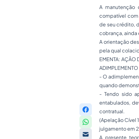
A manutenção d
compatível com 
de seu crédito, 
cobrança, ainda 
A orientação des
pela qual colaci
EMENTA: AÇÃO 
ADIMPLEMENTO 
- O adimplemento
quando demonstra
- Tendo sido a
entabulados, de
contratual.
(Apelação Cível 
julgamento em 2
A presente teo