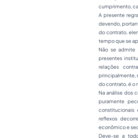
cumprimento, ca
A presente regra
devendo, portant
do contrato, el
tempo que se apr
Não se admite 
presentes insti
relações contr
principalmente, 
do contrato, é o
Na análise dos c
puramente pecu
constitucionais
reflexos decorr
econômico e sec
Deve-se a todo