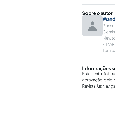
Sobre o autor
Wande
Possu
Gerai
Newto
- MAR
Tem ex
Informações s
Este texto foi p
aprovação pelo c
Revista Jus Navig