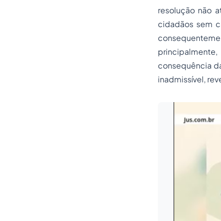
resolução não a
cidadãos sem ca
consequentemen
principalmente
consequência da
inadmissível, re