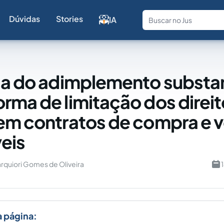
Dúvidas
Stories
IA
Fale com a
ia do adimplemento substan
rma de limitação dos direi
em contratos de compra e 
eis
quiori Gomes de Oliveira
a página: