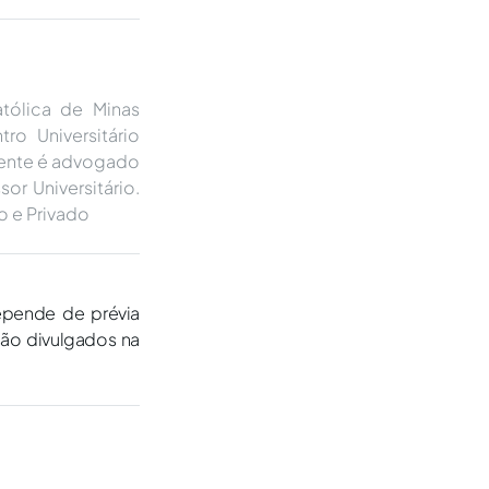
atólica de Minas
ro Universitário
mente é advogado
 Universitário.
o e Privado
epende de prévia
são divulgados na