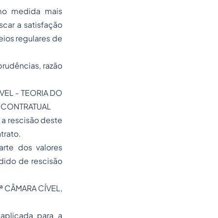
omo medida mais
car a satisfação
eios regulares de
rudências, razão
EL - TEORIA DO
 CONTRATUAL
 a rescisão deste
trato.
rte dos valores
dido de rescisão
0ª CÂMARA CÍVEL,
aplicada para a