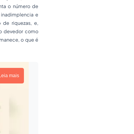
enta o número de
 inadimplencia e
de riquezas, e,
do devedor como
rmanece, o que é
Leia mais