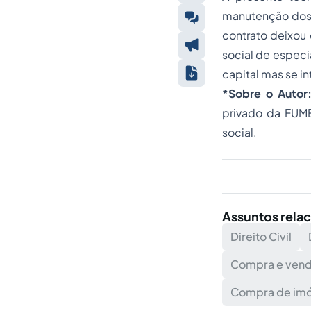
manutenção dos c
contrato deixou 
social de especi
capital mas se i
*Sobre o Autor
privado da FUM
social.
Assuntos rela
Direito Civil
Compra e ven
Compra de imó