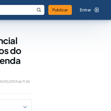
Publicar
Entrar
 IA
Buscar no Jus
cial
tos do
venda
14/05/2014 às 11:26