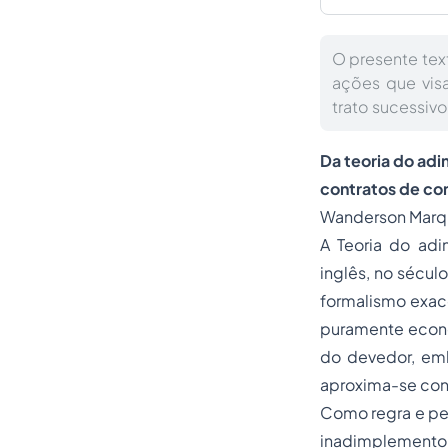
O presente tex
ações que vis
trato sucessiv
Da
teoria do ad
contratos de
co
Wanderson Marqu
A Teoria do adi
inglês, no sécul
formalismo exace
puramente econô
do devedor, emb
aproxima-se cons
Como regra e pel
inadimplemento