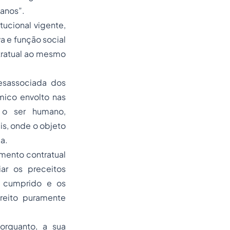
anos”.
tucional vigente,
a e função social
tratual ao mesmo
desassociada dos
mico envolto nas
r o ser humano,
s, onde o objeto
a.
mento contratual
ar os preceitos
al cumprido e os
ireito puramente
rquanto, a sua