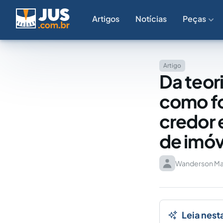
Artigos
Notícias
Peças
Artigo
Da teor
como fo
credor 
de imóv
Wanderson Mar
Leia nest