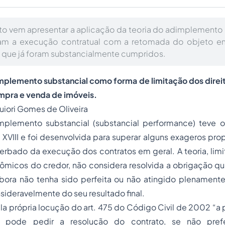
to vem apresentar a aplicação da teoria do adimplemento 
am a execução contratual com a retomada do objeto e
o que já foram substancialmente cumpridos.
implemento substancial
como forma de limitação dos direi
mpra e venda
de imóveis.
iori Gomes de Oliveira
mplemento substancial (substancial performance) teve o
o XVIII e foi desenvolvida para superar alguns exageros pr
rbado da execução dos contratos em geral. A teoria, limi
micos do credor, não considera resolvida a obrigação qu
ora não tenha sido perfeita ou não atingido plenamente
ideravelmente do seu resultado final.
a própria locução do art. 475 do Código Civil de 2002 “a 
 pode pedir a resolução do contrato, se não prefer