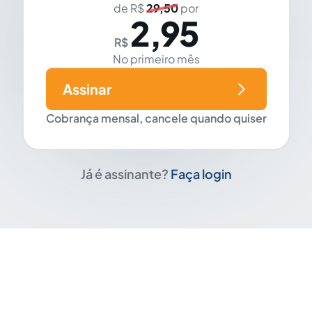
de R$
29,50
por
2,95
R$
No primeiro mês
Assinar
Cobrança mensal, cancele quando quiser
Já é assinante?
Faça login