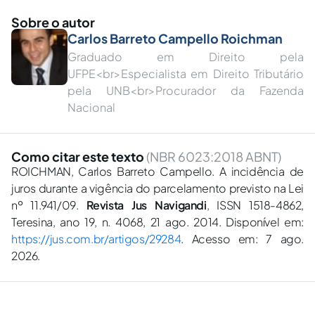
Sobre o autor
Carlos Barreto Campello Roichman
Graduado em Direito pela
UFPE<br>Especialista em Direito Tributário
pela UNB<br>Procurador da Fazenda
Nacional
Como citar este texto
(NBR 6023:2018 ABNT)
ROICHMAN, Carlos Barreto Campello. A incidência de
juros durante a vigência do parcelamento previsto na Lei
nº 11.941/09.
Revista Jus Navigandi
, ISSN 1518-4862,
Teresina, ano 19, n. 4068, 21 ago. 2014. Disponível em:
https://jus.com.br/artigos/29284
. Acesso em: 7 ago.
2026.