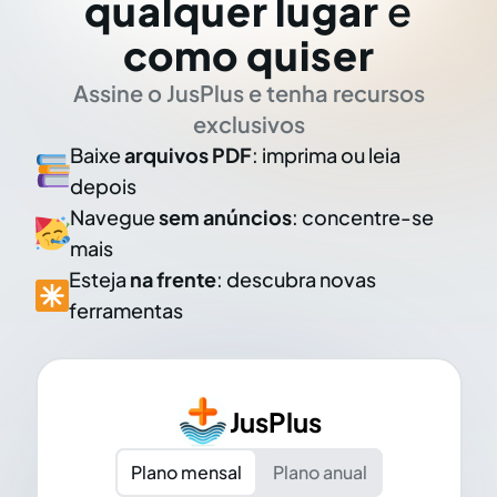
qualquer lugar
e
como quiser
Assine o JusPlus e tenha recursos
exclusivos
Baixe
arquivos PDF
: imprima ou leia
depois
Navegue
sem anúncios
: concentre-se
mais
Esteja
na frente
: descubra novas
ferramentas
JusPlus
Plano mensal
Plano anual