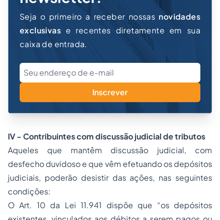
Seja o primeiro a receber nossas
novidades
exclusivas
e recentes diretamente em sua
caixa de entrada.
Inscrever
IV - Contribuintes com discussão judicial de tributos
Aqueles que mantêm discussão judicial, com
desfecho duvidoso e que vêm efetuando os depósitos
judiciais, poderão desistir das ações, nas seguintes
condições:
O
Art. 10 da Lei 11.941
dispõe que
“os depósitos
existentes, vinculados aos débitos a serem pagos ou