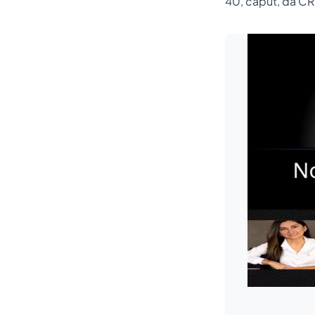
40,
caput,
da CR