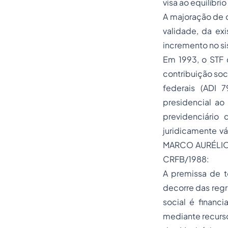
visa ao equilíbrio
A majoração de c
validade, da exi
incremento no si
Em 1993, o STF d
contribuição soc
federais (ADI 
presidencial ao 
previdenciário 
juridicamente vá
MARCO AURÉLIO, 
CRFB/1988:
A premissa de t
decorre das regr
social é financ
mediante recurso