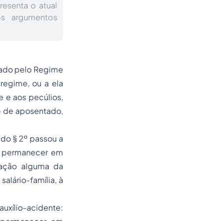
resenta o atual
os argumentos
ado pelo Regime
regime, ou a ela
e
e aos pecúlios,
o de aposentado,
 do § 2º passou a
e permanecer em
stação alguma da
alário-família, à
auxílio-acidente: