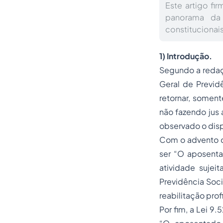
Este artigo fi
panorama da 
constitucionai
1) Introdução.
Segundo a redaçã
Geral de Previd
retornar, somente
não fazendo jus 
observado o dispo
Com o advento da
ser
“O aposenta
atividade sujei
Previdência Soci
reabilitação pro
Por fim, a Lei 9