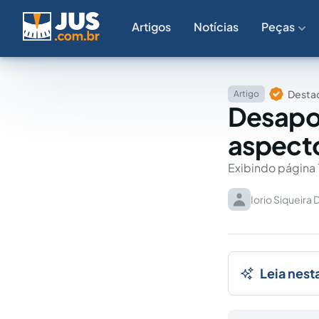
Artigos
Notícias
Peças
Destaq
Artigo
Desapos
aspecto
Exibindo página 
Iorio Siqueira 
Leia nest