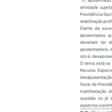
“O aposentado
atividade sujei
Previdência Soci
reabilitação pro
Diante da suces
aposentados qu
deveriam ter d
aposentadoria
, 
isto é, desapos
O tema está na o
Recurso Especia
desaposentação,
Geral de Previd
manifestação do
questão no já i
aspectos constitu