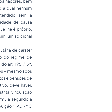
abalhadores, bem
do a qual nenhum
stendido sem a
ilidade de causa
ue lhe é próprio,
 sim, um adicional
utária de caráter
nto do regime de
 do art. 195, § 5º,
erou – mesmo após
ntos e pensões de
tivo, deve haver,
trita vinculação
órmula segundo a
buição.”
(ADI-MC