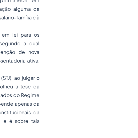
 permanecer em
stação alguma da
lário-família e à
s em lei para os
 segundo a qual
btenção de nova
entadoria ativa,
STJ), ao julgar o
colheu a tese da
ntados do Regime
epende apenas da
nstitucionais da
– e é sobre tais