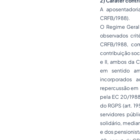
2) Caráter contri
A aposentadoria
CRFB/1988).
O Regime Geral 
observados crité
CRFB/1988, co
contribuição soci
e II, ambos da 
em sentido am
incorporados a
repercussão em b
pela EC 20/1988
do RGPS (art. 1
servidores públi
solidário, media
e dos pensionista