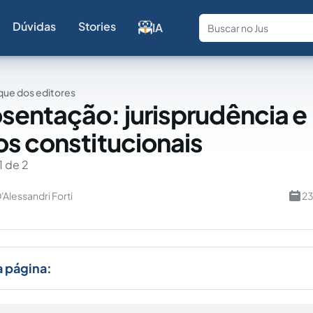
Dúvidas
Stories
IA
Fale com a
ue dos editores
entação: jurisprudência e
s constitucionais
1 de 2
D'Alessandri Forti
23
a página: