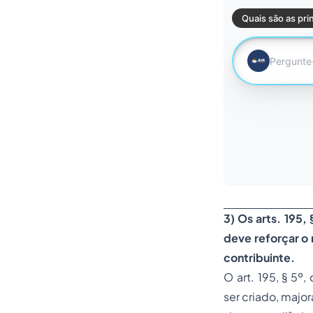
3) Os arts. 195,
deve reforçar o 
contribuinte.
O art. 195, § 5º
ser criado, majo