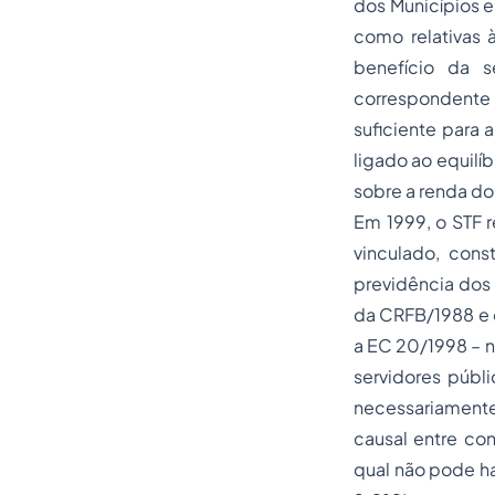
dos Municípios e
como relativas 
benefício da s
correspondente 
suficiente para 
ligado ao equilíb
sobre a renda do
Em 1999, o STF r
vinculado, cons
previdência dos 
da CRFB/1988 e d
a EC 20/1998 – n
servidores públ
necessariamente
causal entre co
qual não pode ha