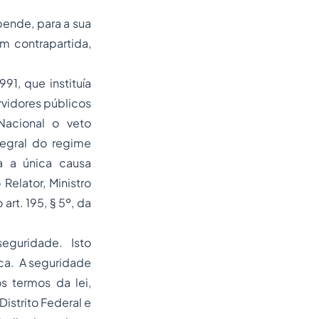
pende, para a sua
em contrapartida,
91, que instituía
rvidores públicos
Nacional o veto
ntegral do regime
da a única causa
elator, Ministro
 art. 195, § 5º, da
seguridade. Isto
ica. A seguridade
s termos da lei,
istrito Federal e