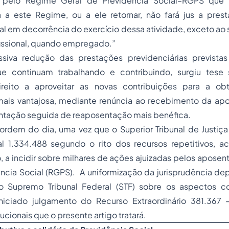
 pelo Regime Geral de Previdência Social–RGPS que
ta a este Regime, ou a ele retornar, não fará jus a pre
al em decorrência do exercício dessa atividade, exceto ao sa
fissional, quando empregado.”
siva redução das prestações previdenciárias prevista
e continuam trabalhando e contribuindo, surgiu tese
ireito a aproveitar as novas contribuições para a o
mais vantajosa, mediante renúncia ao recebimento da apos
entação seguida de reaposentação mais benéfica.
rdem do dia, uma vez que o Superior Tribunal de Justiça (
l
1.334.488 segundo o rito dos recursos repetitivos, a
 a incidir sobre milhares de ações ajuizadas pelos apose
ência Social (RGPS). A uniformização da jurisprudência d
 Supremo Tribunal Federal (STF) sobre os aspectos co
niciado julgamento do Recurso Extraordinário 381.367 
cionais que o presente artigo tratará.