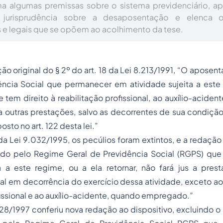
rma algumas premissas sobre o sistema previdenciário, ap
jurisprudência sobre a desaposentação e elenca 
s e legais que se opõem ao acolhimento da tese.
o original do § 2º do art. 18 da Lei 8.213/1991,
“O aposent
ência Social que permanecer em atividade sujeita a este 
 tem direito à reabilitação profissional, ao
auxílio-acident
a outras prestações, salvo as decorrentes de sua condiçã
sto no art. 122 desta lei.”
 Lei 9.032/1995, os pecúlios foram extintos, e a redação
do pelo Regime Geral de Previdência Social (RGPS) qu
ta a este regime, ou a ela retornar, não fará jus a pre
al em decorrência do exercício dessa atividade, exceto ao s
fissional e ao auxílio-acidente, quando empregado.”
.528/1997 conferiu nova redação ao dispositivo, excluindo o 