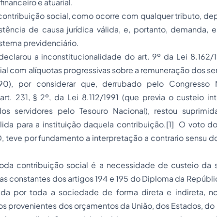
 financeiro e atuarial.
ontribuição social, como ocorre com qualquer tributo, de
stência de causa jurídica válida, e, portanto, demanda, 
stema previdenciário.
eclarou a inconstitucionalidade do art. 9º da Lei 8.162/19
ial com alíquotas progressivas sobre a remuneração dos se
790), por considerar que, derrubado pelo Congresso 
art. 231, § 2º, da Lei 8.112/1991 (que previa o custeio i
dos servidores pelo Tesouro Nacional), restou suprimi
lida para a instituição daquela contribuição.
[1]
O voto do R
teve por fundamento a interpretação
a contrario sensu
do
oda contribuição social é a necessidade de custeio da 
as constantes dos artigos 194 e 195 do Diploma da Repúbl
iada por toda a sociedade de forma direta e indireta, no
s provenientes dos orçamentos da União, dos Estados, do D