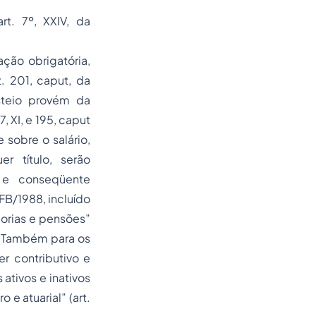
rt. 7º, XXIV, da
liação
obrigatória,
t. 201,
caput,
da
teio provém da
, XI, e 195,
caput
sobre o salário,
r título, serão
a e conseqüente
CRFB/1988, incluído
dorias e pensões”
. Também para os
r contributivo e
ativos e inativos
ro e atuarial”
(art.