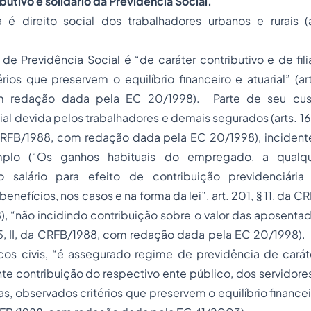
butivo e solidário da Previdência Social.
 é direito social dos trabalhadores urbanos e rurais (a
de Previdência Social é
“de caráter contributivo e de
fi
rios que preservem o equilíbrio financeiro e atuarial”
(ar
m redação dada pela EC 20/1998). Parte de seu cus
al devida pelos trabalhadores e demais segurados (arts. 167
CRFB/1988, com redação dada pela EC 20/1998), incidente 
plo (
“Os ganhos habituais do empregado, a qualque
o salário para efeito de contribuição previdenciári
enefícios, nos casos e na forma da lei”
, art. 201, § 11, da 
),
“não incidindo contribuição sobre o valor das aposenta
95, II, da CRFB/1988, com redação dada pela EC 20/1998)
cos civis,
“é assegurado regime de previdência de caráte
nte contribuição do respectivo ente público, dos servidores 
s, observados critérios que preservem o equilíbrio financei