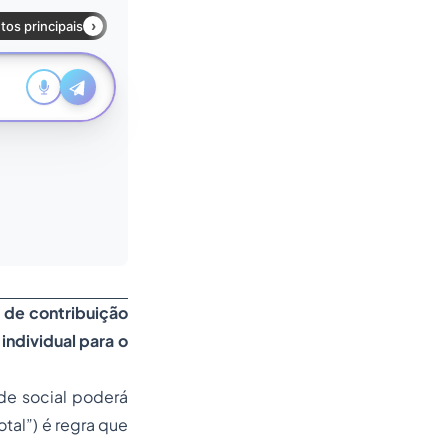
o de contribuição
individual para o
de social
poderá
otal”
) é regra que