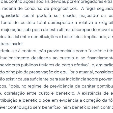
 das contribuições sociais devidas por empregadores e tr
à receita de concurso de prognósticos. A regra segun
eguridade social poderá ser criado, majorado ou e
fonte de custeio total corresponde a relativa à exigib
a majoração, sob pena de esta última discrepar do móvel q
rio atuarial entre contribuições e benefícios, implicando, aí
 trabalhador.
eferiu-se à contribuição previdenciária como
“espécie trib
titucionalmente destinada ao custeio e ao financiame
servidores públicos titulares de cargo efetivo”
, e, em razão
o princípio da preservação do equilíbrio atuarial, consid
ão existir causa suficiente para sua incidência sobre prove
icos,
“pois, no regime de previdência de caráter contribu
, correlação entre custo e benefício. A existência de es
ntribuição e benefício põe em evidência a correção da f
ver contribuição sem benefício, nem benefício sem contri