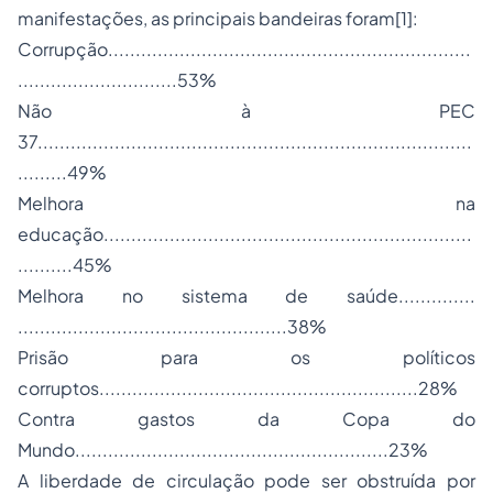
manifestações, as principais bandeiras foram
[1]
:
Corrupção..................................................................
.............................53%
Não à PEC
37...............................................................................
.........49%
Melhora na
educação...................................................................
..........45%
Melhora no sistema de saúde..............
.................................................38%
Prisão para os políticos
corruptos..........................................................28%
Contra gastos da Copa do
Mundo.........................................................23%
A liberdade de circulação pode ser obstruída por