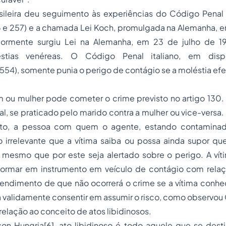
asileira deu seguimento às experiências do Código Pena
 e 257) e a chamada Lei Koch, promulgada na Alemanha, em
iormente surgiu Lei na Alemanha, em 23 de julho de 1
stias venéreas. O Código Penal italiano, em dispo
554), somente punia o perigo de contágio se a moléstia ef
ou mulher pode cometer o crime previsto no artigo 130.
al, se praticado pelo marido contra a mulher ou vice-versa.
lito, a pessoa com quem o agente, estando contaminado
o irrelevante que a vítima saiba ou possa ainda supor qu
mesmo que por este seja alertado sobre o perigo. A ví
formar em instrumento em veículo de contágio com relaçã
endimento de que não ocorrerá o crime se a vítima conhec
 validamente consentir em assumir o risco, como observou C
elação ao conceito de atos libidinosos.
son Hungria
[6]
, ato libidinoso é todo aquele que se desti