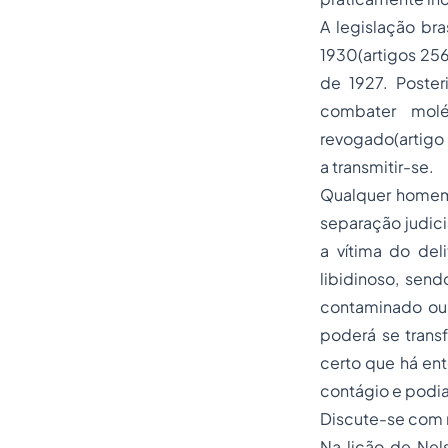
A legislação br
1930(artigos 256
de 1927. Poster
combater molé
revogado(artigo 
a transmitir-se.
Qualquer homem 
separação
judici
a vítima do de
libidinoso, send
contaminado ou 
poderá se trans
certo que há ent
contágio e podia
Discute-se com r
Na lição de Nel