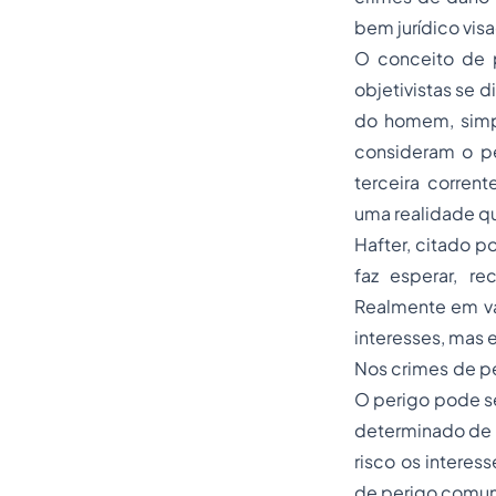
bem jurídico vis
O conceito de p
objetivistas se 
do homem, simpl
consideram o pe
terceira corren
uma realidade qu
Hafter, citado po
faz esperar, r
Realmente em vár
interesses, mas 
Nos crimes de pe
O perigo pode se
determinado de p
risco os interes
de perigo comum(