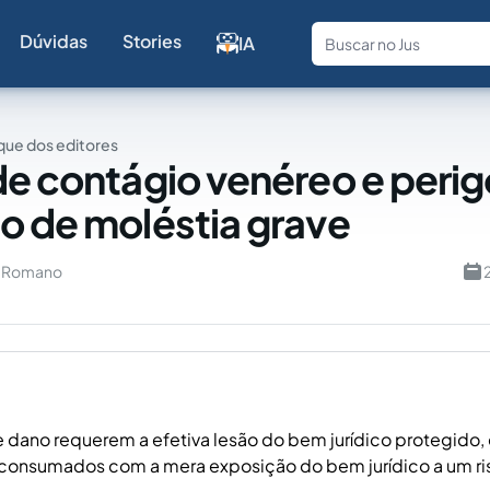
Dúvidas
Stories
IA
Fale com a
ue dos editores
de contágio venéreo e perig
o de moléstia grave
u Romano
 dano requerem a efetiva lesão do bem jurídico protegido,
 consumados com a mera exposição do bem jurídico a um ri