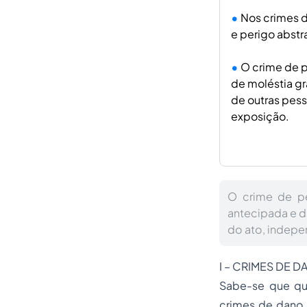
Nos crimes d
e perigo abstr
O crime de p
de moléstia gr
de outras pess
exposição.
O crime de pe
antecipada e 
do ato, indepe
I – CRIMES DE 
Sabe-se que qu
crimes de dano 