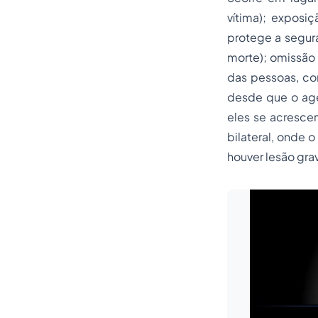
vítima); exposi
protege a segura
morte); omissão 
das pessoas, com
desde que o agen
eles se acresce
bilateral, onde 
houver lesão gra