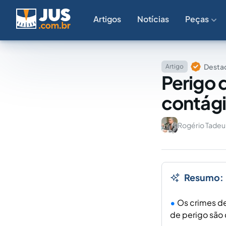
Artigos
Notícias
Peças
Destaq
Artigo
Perigo 
contági
Rogério Tade
Resumo:
Os crimes de
de perigo são