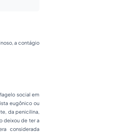
inoso, a contágio
flagelo social em
ista eugônico ou
e, da penicilina,
o deixou de ter a
era considerada