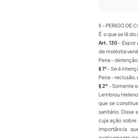
II – PERIGO DE
É o que se lê do
Art. 130
- Expor 
de moléstia ven
Pena - detenção,
§ 1º
- Se é intenç
Pena - reclusão, 
§ 2º
- Somente s
Lembrou Heleno
que se constitu
sanitário. Disse
cuja ação sobre 
importância qu
praticamente inc