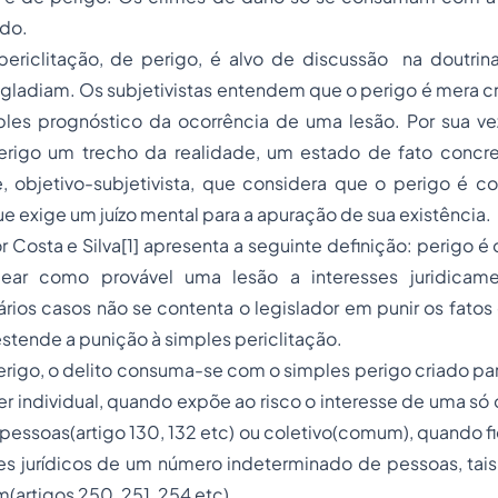
ado.
ericlitação, de perigo, é alvo de discussão na doutrina.
digladiam. Os subjetivistas entendem que o perigo é mera cr
es prognóstico da ocorrência de uma lesão. Por sua vez,
rigo um trecho da realidade, um estado de fato concre
te, objetivo-subjetivista, que considera que o perigo é 
e exige um juízo mental para a apuração de sua existência.
r Costa e Silva
[1]
apresenta a seguinte definição: perigo é
ecear como provável uma lesão a interesses juridicame
ios casos não se contenta o legislador em punir os fatos
estende a punição à simples periclitação.
rigo, o delito consuma-se com o simples perigo criado par
r individual, quando expõe ao risco o interesse de uma s
essoas(artigo 130, 132 etc) ou coletivo(comum), quando f
ses jurídicos de um número indeterminado de pessoas, tai
artigos 250, 251, 254 etc).