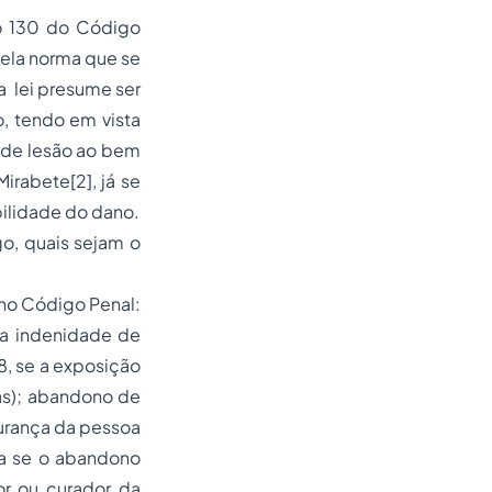
go 130 do Código
pela norma que se
a lei presume ser
, tendo em vista
 de lesão ao bem
 Mirabete
[2]
, já se
bilidade do dano.
o, quais sejam o
 no Código Penal:
da indenidade de
, se a exposição
as); abandono de
gurança da pessoa
na se o abandono
or ou curador da