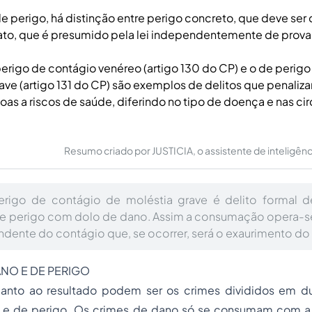
e perigo, há distinção entre perigo concreto, que deve se
ato, que é presumido pela lei independentemente de prova
erigo de contágio venéreo (artigo 130 do CP) e o de perig
ave (artigo 131 do CP) são exemplos de delitos que penaliz
oas a riscos de saúde, diferindo no tipo de doença e nas ci
Resumo criado por JUSTICIA, o assistente de inteligência 
rigo de contágio de moléstia grave é delito formal
de perigo com dolo de dano. Assim a consumação opera-se
ndente do contágio que, se ocorrer, será o exaurimento do
DANO E DE PERIGO
anto ao resultado podem ser os crimes divididos em du
e de perigo. Os crimes de dano só se consumam com a 