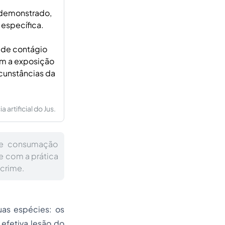
r demonstrado,
 específica.
o de contágio
am a exposição
rcunstâncias da
artificial do Jus.
 de consumação
 com a prática
 crime.
as espécies: os
efetiva lesão do