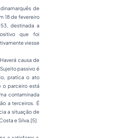
l dinamarquês de
 18 de fevereiro
953, destinada a
sitivo que foi
etivamente viesse
 Haverá causa de
 Sujeito passivo é
, pratica o ato
e o parceiro está
tima contaminada
o a terceiros. É
ia a situação de
osta e Silva.
[5]
na a satisfazer a