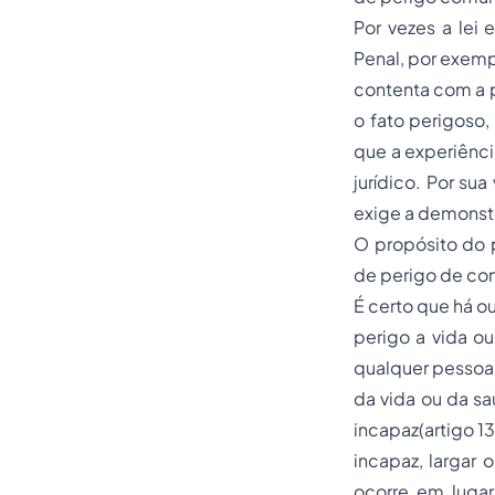
Por vezes a lei
Penal, por exemp
contenta com a p
o fato perigoso
que a experiênci
jurídico. Por su
exige a demonstr
O propósito do 
de perigo de con
É certo que há o
perigo a vida o
qualquer pessoa,
da vida ou da s
incapaz(artigo 1
incapaz, largar
ocorre em lugar