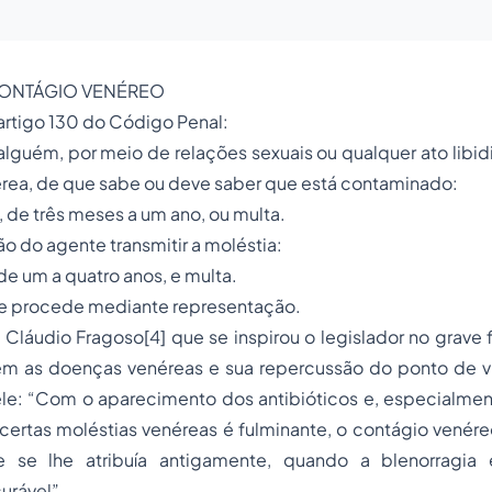
 CONTÁGIO VENÉREO
 artigo 130 do Código Penal:
alguém, por meio de relações sexuais ou qualquer ato libid
érea, de que sabe ou deve saber que está contaminado:
 de três meses a um ano, ou multa.
ão do agente transmitir a moléstia:
de um a quatro anos, e multa.
e procede mediante representação.
 Cláudio Fragoso
[4]
que se inspirou o legislador no grave 
em as doenças venéreas e sua repercussão do ponto de v
 ele: “Com o aparecimento dos antibióticos e, especialment
certas moléstias venéreas é fulminante, o contágio venére
e se lhe atribuía antigamente, quando a blenorragia 
urável”.