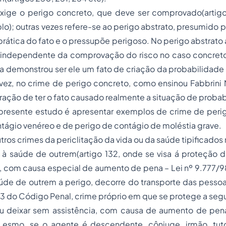
 exige o perigo concreto, que deve ser comprovado(arti
lo); outras vezes refere-se ao perigo abstrato, presumido 
rática do fato e o pressupõe perigoso. No perigo abstrato 
, independente da comprovação do risco no caso concreto
a demonstrou ser ele um fato de criação da probabilidade
a vez, no crime de perigo concreto, como ensinou Fabbrini
ação de ter o fato causado realmente a situação de proba
presente estudo é apresentar exemplos de crime de perig
tágio venéreo e de perigo de contágio de moléstia grave.
utros crimes da periclitação da vida ou da saúde tipificados
u à saúde de outrem(artigo 132, onde se visa á proteção 
 com causa especial de aumento de pena – Lei nº 9.777/98
aúde de outrem a perigo, decorre do transporte das pesso
33 do Código Penal, crime próprio em que se protege a se
 ou deixar sem assistência, com causa de aumento de pe
 esmo, se o agente é descendente, cônjuge, irmão, tut