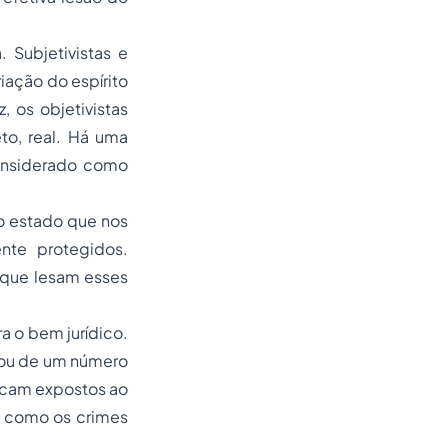
 Subjetivistas e
iação do espírito
 os objetivistas
to, real. Há uma
considerado como
 o estado que nos
nte protegidos.
 que lesam esses
a o bem jurídico.
ó ou de um número
icam expostos ao
s como os crimes