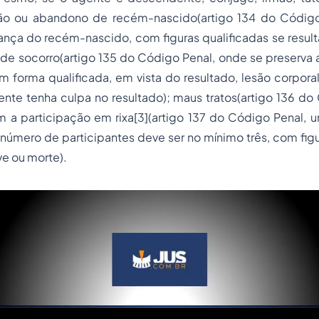
ção ou abandono de recém-nascido(artigo 134 do Códig
nça do recém-nascido, com figuras qualificadas se result
de socorro(artigo 135 do Código Penal, onde se preserva 
 forma qualificada, em vista do resultado, lesão corpora
te tenha culpa no resultado); maus tratos(artigo 136 do 
m a participação em rixa
[3]
(artigo 137 do Código Penal, 
o número de participantes deve ser no mínimo três, com figu
ve ou morte).