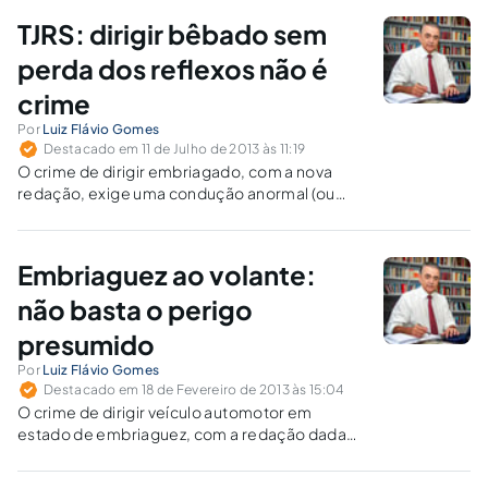
TJRS: dirigir bêbado sem
perda dos reflexos não é
crime
Por
Luiz Flávio Gomes
Destacado em 11 de Julho de 2013 às 11:19
O crime de dirigir embriagado, com a nova
redação, exige uma condução anormal (ou
seja: com perda dos reflexos). Sem a
comprovação do novo requisito típico (perda
dos reflexos ou capacidade psicomotora
Embriaguez ao volante:
alterada) não há que se falar em crime.
não basta o perigo
presumido
Por
Luiz Flávio Gomes
Destacado em 18 de Fevereiro de 2013 às 15:04
O crime de dirigir veículo automotor em
estado de embriaguez, com a redação dada
pela nova Lei Seca, é de perigo abstrato ou
concreto?