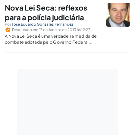
Nova Lei Seca: reflexos
para a polícia judiciária
Por
José Eduardo Gonzalez Fernandez
Destacado em 17 de Janeiro de 2013 às 12:27
A Nova Lei Seca é uma verdadeira medida de
combate adotada pelo Governo Federal,
juntamente com as demais campanhas que
estão sendo veiculadas na mídia, de
conscientização do motorista brasileiro que
deve ter a ciência que um veículo em suas
mãos pode ter duas faces: uma benéfica e
uma maléfica.