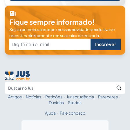
Fique sempre informado!
Seja o primeiro a receber nossas novidades exclusivas e
recentes diretamente em sua caixa de entrada.
Inscrever
Artigos
·
Notícias
·
Petições
·
Jurisprudência
·
Pareceres
·
Fale com a IA
Buscar no Jus
Dúvidas
·
Stories
Ajuda
·
Fale conosco