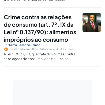
antecipada e de perigo com dolo de dano.
Assim a consumação opera-se com a prática
do ato, independente do contágio que, se
Crime contra as relações
ocorrer, será o exaurimento do crime.
de consumo (art. 7º, IX da
Lei nº 8.137/90): alimentos
impróprios ao consumo
Por
Silma Pacheco Ramos
Destacado em 28 de Outubro de 2014 às 15:41
A Lei nº 8.137/90, que trata dos crimes contra
as relações de consumo, constitui-se no
principal instrumento normativo penal de
defesa do consumidor contra as práticas
lesivas no tocante à venda e depósito de
alimentos impróprios ao consumo.