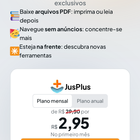
exclusivos
Baixe
arquivos PDF
: imprima ou leia
depois
Navegue
sem anúncios
: concentre-se
mais
Esteja
na frente
: descubra novas
ferramentas
JusPlus
Plano mensal
Plano anual
de R$
29,50
por
2,95
R$
No primeiro mês