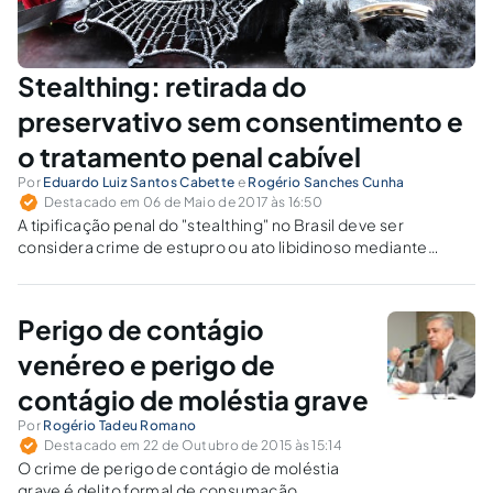
Stealthing: retirada do
preservativo sem consentimento e
o tratamento penal cabível
Por
Eduardo Luiz Santos Cabette
e
Rogério Sanches Cunha
Destacado em 06 de Maio de 2017 às 16:50
A tipificação penal do "stealthing" no Brasil deve ser
considera crime de estupro ou ato libidinoso mediante
fraude? Se houver transmissão ou tentativa de transmissão
de DST, deve-se aplicar também qualificadoras?
Perigo de contágio
venéreo e perigo de
contágio de moléstia grave
Por
Rogério Tadeu Romano
Destacado em 22 de Outubro de 2015 às 15:14
O crime de perigo de contágio de moléstia
grave é delito formal de consumação