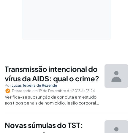
Transmissão intencional do
vírus da AIDS: qual o crime?
Por
Lucas Teixeira de Rezende
Destacado em 19 de Dezembro de 2013 às 13:24
Verifica-se subsunção da conduta em estudo
aos tipos penais de homicídio, lesão corporal
de natureza gravíssima e crime de perigo de
contágio de moléstia grave.
Novas súmulas do TST: