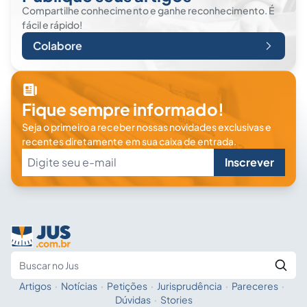
Compartilhe conhecimento e ganhe reconhecimento. É
fácil e rápido!
Colabore
Fique sempre informado!
Seja o primeiro a receber nossas novidades exclusivas e
recentes diretamente em sua caixa de entrada.
Inscrever
Artigos
·
Notícias
·
Petições
·
Jurisprudência
·
Pareceres
·
Fale com a IA
Buscar no Jus
Dúvidas
·
Stories