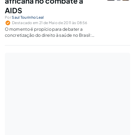
africana no combate à
AIDS
Por
Saul Tourinho Leal
Destacado em 21 de Maio de 2011 às 08:56
O momento é propício para debater a
concretização do direito à saúde no Brasil:
tanto no STF como no STJ é iminente a
discussão definitiva acerca de pontos cruciais
sobre o tema.