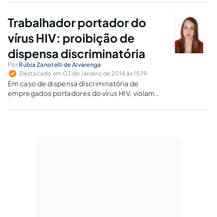
necessários, mas todo e qualquer portador da
AIDS.
Trabalhador portador do
vírus HIV: proibição de
dispensa discriminatória
Por
Rúbia Zanotelli de Alvarenga
Destacado em 03 de Janeiro de 2014 às 15:19
Em caso de dispensa discriminatória de
empregados portadores do vírus HIV, violam-
se a dignidade humana assim como os demais
princípios constitucionais do Direito do
Trabalho.