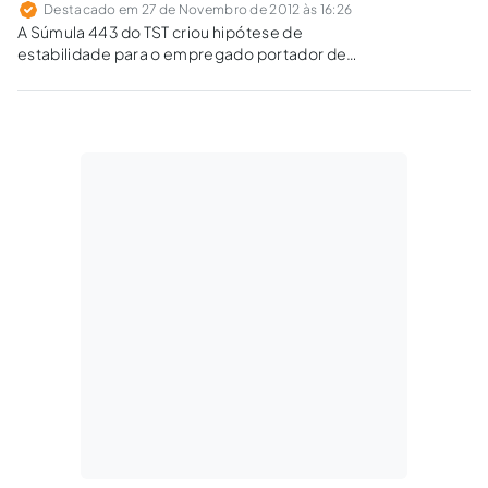
Destacado em 27 de Novembro de 2012 às 16:26
A Súmula 443 do TST criou hipótese de
estabilidade para o empregado portador de
vírus HIV ou de outra doença grave que suscite
estigma ou preconceito. Poderia tê-lo feito?