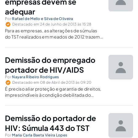
empresas devem se
adequar
Por
Rafael de Mello e Silva de Oliveira
Destacado em 24 de Junho de 2013 às 15:28
Para as empresas, as alterações de súmulas
do TST realizados em meados de 2012 trazem
mudanças que demandam adequação de
procedimentos internos jurídicos e de
Recursos Humanos, sob pena de serem
Demissão do empregado
penalizadas pela fiscalização e de
responderem judicialmente.
portador de HIV/AIDS
Por
Nayara Ribeiro Rodrigues
Destacado em 08 de Abril de 2013 às 09:20
É preciso aliar proteção e garantia de direitos,
imprescindíveis à condição debilitada do
empregado aidético, à razoabilidade na
responsabilização do empregador, para que
este não se sobrecarregue com deveres
Demissão do portador de
inerentes ao Estado.
HIV: Súmula 443 do TST
Por
Maria Carla Baeta Vieira Lopes