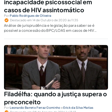
incapacidade psicossocial em
casos de HIV assintomático
Por
Pablo Rodrigues de Oliveira
Destacado em 14 de Outubro de 2020 às 11:35
Análise de jurisprudência e legislação para saber se é
possível a concessão do BPC/LOAS em casos de HIV
assintomáticos, com impedimentos de longo prazo de
ordem psicossocial.
Filadélfia: quando a justiça supera o
preconceito
Por
Leonardo Barreto Ferraz Gominho
e
Erick da Silva Matias