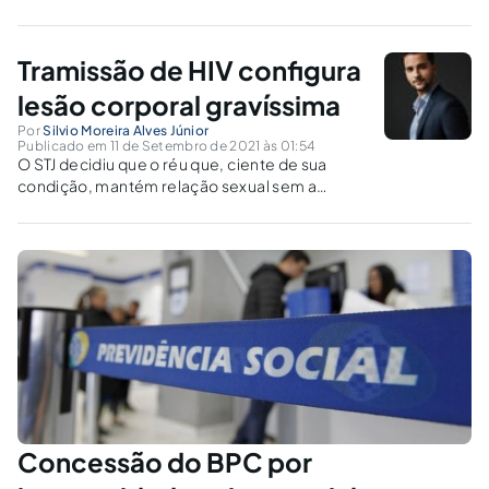
Tramissão de HIV configura
lesão corporal gravíssima
Por
Silvio Moreira Alves Júnior
Publicado em 11 de Setembro de 2021 às 01:54
O STJ decidiu que o réu que, ciente de sua
condição, mantém relação sexual sem a
devida proteção com o fim de transmitir
doença incurável – HIV – comete os crimes de
lesão corporal gravíssima e perigo de
contágio venéreo.
Concessão do BPC por