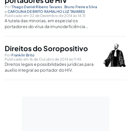
caso concreto.
Por
Thiago Daniel Ribeiro Tavares
,
Bruno Freire e Silva
e
CAROLINA DE BRITO RAMALHO LUZ TAVARES
Publicado em 02 de Dezembro de 2014 às 14:31
A tutela das minorias, em especial os
portadores do vírus da imunodeficiência
humana (HIV) e doentes de AIDS, que teve um
grande avanço diante da promulgação da
nova Lei nº 12.984.
Direitos do Soropositivo
Por
Franklin Brito
Publicado em 16 de Outubro de 2014 às 11:45
Direitos legais e possibilidades jurídicas para
auxílio integral ao portador do HIV.