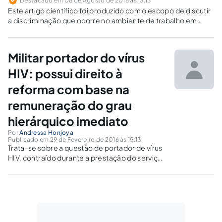
Destacado em 08 de Agosto de 2016 às 13:13
Este artigo científico foi produzido com o escopo de discutir
a discriminação que ocorre no ambiente de trabalho em
relação às pessoas homossexuais.
Militar portador do vírus
HIV: possui direito à
reforma com base na
remuneração do grau
hierárquico imediato
Por
Andressa Honjoya
Publicado em 29 de Fevereiro de 2016 às 15:13
Trata-se sobre a questão de portador de vírus
HIV, contraído durante a prestação do serviço
militar, ter direitos perante a Organização
Militar.