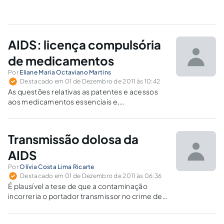
AIDS: licença compulsória
de medicamentos
Por
Eliane Maria Octaviano Martins
Destacado em 01 de Dezembro de 2011 às 10:42
As questões relativas as patentes e acessos
aos medicamentos essenciais e,
especificamente, aos anti-retrovirais
utilizados no tratamento da AIDS é temática
constante na agenda da OMC e da OMS.
Transmissão dolosa da
AIDS
Por
Olívia Costa Lima Ricarte
Destacado em 01 de Dezembro de 2011 às 06:36
É plausível a tese de que a contaminação
incorreria o portador transmissor no crime de
tentativa de homicídio; caso haja morte do
contaminado, o crime então consumar-se-ia.