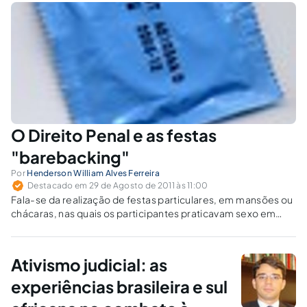
O Direito Penal e as festas
"barebacking"
Por
Henderson William Alves Ferreira
Destacado em 29 de Agosto de 2011 às 11:00
Fala-se da realização de festas particulares, em mansões ou
chácaras, nas quais os participantes praticavam sexo em
grupo e sem uso de preservativos, sendo que todos os
convidados tinham a ciência de que entre eles havia pelo
menos uma pessoa portadora do vírus da AIDS.
Ativismo judicial: as
experiências brasileira e sul