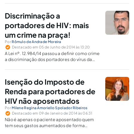
Justiça do RJ e SP, STF e STJ entre os anos 2000
a 2014, tendo como escopo levantar teses
Discriminação a
defensivas de crimes.
portadores de HIV: mais
um crime na praça!
Por
Rômulo de Andrade Moreira
Destacado em 05 de Junho de 2014 às 13:20
A Lei nº. 12.984/14 passou a definir como crime
a discriminação dos portadores do vírus da
imunodeficiência humana (HIV) e doentes de
aids. É oportuno criminalizar mais uma conduta
em nosso País?
Isenção do Imposto de
Renda para portadores de
HIV não aposentados
Por
Milene Regina Amoriello Spolador Ribeiros
Destacado em 09 de Janeiro de 2014 às 06:31
Não é apenas o paciente aposentado quem
tem seus gastos aumentados de forma
considerável em virtude dos tratamentos