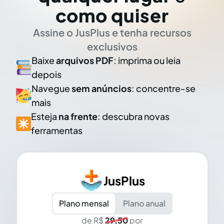
como quiser
Assine o JusPlus e tenha recursos
exclusivos
Baixe
arquivos PDF
: imprima ou leia
depois
Navegue
sem anúncios
: concentre-se
mais
Esteja
na frente
: descubra novas
ferramentas
JusPlus
Plano mensal
Plano anual
de R$
29,50
por