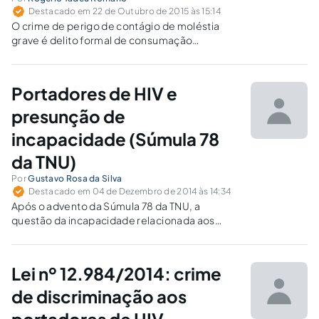
Destacado em 22 de Outubro de 2015 às 15:14
O crime de perigo de contágio de moléstia
grave é delito formal de consumação
antecipada e de perigo com dolo de dano.
Assim a consumação opera-se com a prática
do ato, independente do contágio que, se
Portadores de HIV e
ocorrer, será o exaurimento do crime.
presunção de
incapacidade (Súmula 78
da TNU)
Por
Gustavo Rosa da Silva
Destacado em 04 de Dezembro de 2014 às 14:34
Após o advento da Súmula 78 da TNU, a
questão da incapacidade relacionada aos
portadores do vírus HIV, no âmbito dos JEFs,
encontra-se pacificada no sentido de que não
há presunção de incapacidade absoluta em
Lei nº 12.984/2014: crime
decorrência vírus, devendo a verificação dos
requisitos legais para a concessão dos
de discriminação aos
benefícios previdenciários ser realizada no
portadores de HIV