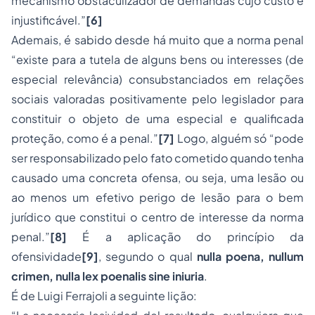
mecanismo obstaculizador de demandas cujo custo é
injustificável
.”
[6]
Ademais, é sabido desde há muito que a norma penal
“
existe para a tutela de alguns bens ou interesses (de
especial relevância) consubstanciados em relações
sociais valoradas positivamente pelo legislador para
constituir o objeto de uma especial e qualificada
proteção, como é a penal.
”
[7]
Logo, alguém só “
pode
ser responsabilizado pelo fato cometido quando tenha
causado uma concreta ofensa, ou seja, uma lesão ou
ao menos um efetivo perigo de lesão para o bem
jurídico que constitui o centro de interesse da norma
penal
.”
[8]
É a aplicação do princípio da
ofensividade
[9]
, segundo o qual
nulla poena, nullum
crimen, nulla lex poenalis sine iniuria
.
É de Luigi Ferrajoli a seguinte lição: