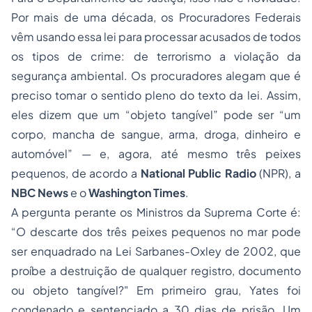
Por mais de uma década, os Procuradores Federais
vêm usando essa lei para processar acusados de todos
os tipos de crime: de
terrorismo
a violação da
segurança ambiental. Os procuradores alegam que é
preciso tomar o sentido pleno do texto da lei. Assim,
eles dizem que um “
objeto tangível
” pode ser “um
corpo, mancha de sangue, arma, droga, dinheiro e
automóvel” — e, agora, até mesmo três peixes
pequenos, de acordo a
National Public Radio
(NPR), a
NBC News
e o
Washington Times
.
A pergunta perante os Ministros da Suprema Corte é:
“
O descarte dos três peixes pequenos no mar pode
ser enquadrado na Lei Sarbanes-Oxley de 2002, que
proíbe a destruição de qualquer registro, documento
ou objeto tangível?
" Em primeiro grau, Yates foi
condenado e sentenciado a 30 dias de prisão. Um