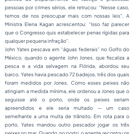
pessoas por crimes sérios, ele retrucou: “
Nesse caso,
temos de nos preocupar mais com nossas leis
”. A
Ministra Elena Kagan acrescentou: “
Isso faz parecer
que o Congresso quis estabelecer
penas
rígidas para
qualquer pequena infração
”.
John Yates pescava em “
águas federais
” no Golfo do
México, quando o agente John Jones, que fiscaliza a
pesca e a vida selvagem na Flórida, abordou seu
barco. Yates havia pescado 72 badejos, três dos quais
foram medidos por Jones. Como esses peixes não
atingiam a medida mínima, ele ordenou a Jones que o
seguisse até o porto, onde os peixes seriam
apreendidos e ele seria multado — um caso
semelhante a uma multa de trânsito. Em rota para o
porto, Yates mandou outro pescador jogar os três
peixes no mar. Quando, no porto, o agente recontou os