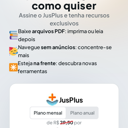
como quiser
Assine o JusPlus e tenha recursos
exclusivos
Baixe
arquivos PDF
: imprima ou leia
depois
Navegue
sem anúncios
: concentre-se
mais
Esteja
na frente
: descubra novas
ferramentas
JusPlus
Plano mensal
Plano anual
de R$
29,50
por