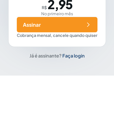
2,95
R$
No primeiro mês
Assinar
Cobrança mensal, cancele quando quiser
Já é assinante?
Faça login