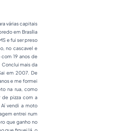
ra várias capitais
predo em Brasília
S e fui ser preso
o, no cascavel e
o com 19 anos de
. Conclui mais da
 Sai em 2007. De
 anos e me formei
to na rua, como
r de pizza com a
 Aí vendi a moto
rmagem entrei num
bro que ganho no
 que fiquei lá, o