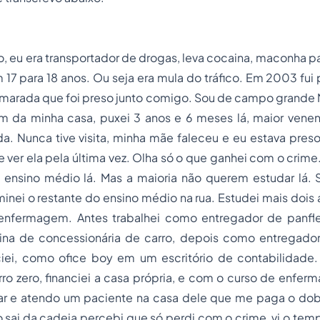
o, eu era transportador de drogas, leva cocaina, maconha pa
m 17 para 18 anos. Ou seja era mula do tráfico. Em 2003 fui 
amarada que foi preso junto comigo. Sou de campo grande M
 da minha casa, puxei 3 anos e 6 meses lá, maior venen
a. Nunca tive visita, minha mãe faleceu e eu estava pres
 ver ela pela última vez. Olha só o que ganhei com o crime
nsino médio lá. Mas a maioria não querem estudar lá.
minei o restante do ensino médio na rua. Estudei mais dois
enfermagem. Antes trabalhei como entregador de panfle
icina de concessionária de carro, depois como entregado
iei, como ofice boy em um escritório de contabilidade.
rro zero, financiei a casa própria, e com o curso de enfe
ular e atendo um paciente na casa dele que me paga o do
 sai da cadeia percebi que só perdi com o crime, vi o tempo