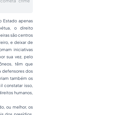
 cometa crime
o Estado apenas
tua, o direito
leiras são centros
eiro, e deixar de
omam iniciativas
por sua vez, pelo
idôneos, têm que
ta defensores dos
rariam também os
 constatar isso,
ireitos humanos,
do, ou melhor, os
is dos presídios,