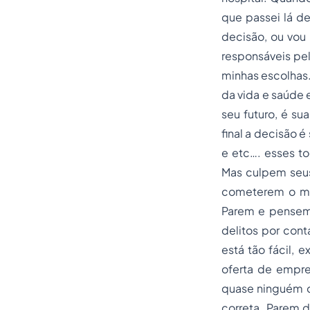
que passei lá d
decisão, ou vou
responsáveis pel
minhas escolhas
da vida e saúde 
seu futuro, é s
final a decisão é
e etc…. esses t
Mas culpem seus
cometerem o me
Parem e pensem 
delitos por cont
está tão fácil, 
oferta de empre
quase ninguém q
correta. Parem d