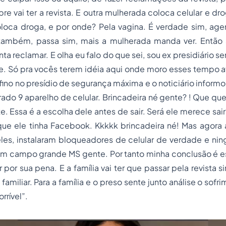
re vai ter a revista. E outra mulherada coloca celular e dr
loca droga, e por onde? Pela vagina. É verdade sim, agen
também, passa sim, mais a mulherada manda ver. Então 
nta reclamar. E olha eu falo do que sei, sou ex presidiário 
e. Só pra vocês terem idéia aqui onde moro esses tempo at
ino no presídio de segurança máxima e o noticiário infor
rado 9 aparelho de celular. Brincadeira né gente? ! Que qu
e. Essa é a escolha dele antes de sair. Será ele merece sai
que ele tinha Facebook. Kkkkk brincadeira né! Mas agor
eles, instalaram bloqueadores de celular de verdade e ni
em campo grande MS gente. Por tanto minha conclusão é es
r por sua pena. E a família vai ter que passar pela revista 
u familiar. Para a família e o preso sente junto análise o sofr
rrível”.