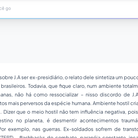
obre J.A ser ex-presidiário, o relato dele sintetiza um pou
 brasileiros. Todavia, que fique claro, num ambiente tota
anas, não há como ressocializar – nisso discordo de J.A.
tos mais perversos da espécie humana. Ambiente hostil cria
Dizer que o meio hostil não tem influência negativa, poi
estino no planeta, é desmentir acontecimentos traumá
 Por exemplo, nas guerras. Ex-soldados sofrem de transt
(TEPT) - flashbacks do combate, paranóia constante, in