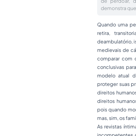
de perdoar, 
demonstra que
Quando uma pes
retira, transi
deambulatório, ist
medievais de cár
comparar com de
conclusivas para
modelo atual da
proteger suas pr
direitos humano
direitos humanos
pois quando mor
mas, sim, os fami
As revistas ínti
incompetentes go