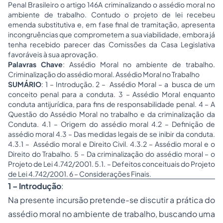
Penal Brasileiro o artigo 146A criminalizando o assédio moral no
ambiente de trabalho. Contudo o projeto de lei recebeu
emenda substitutiva e, em fase final de tramitação, apresenta
incongruências que comprometem a sua viabilidade, embora já
tenha recebido parecer das Comissões da Casa Legislativa
favoráveis à sua aprovação.
Palavras Chave
: Assédio Moral no ambiente de trabalho.
Criminalização do assédio moral. Assédio Moral no Trabalho
SUMÁRIO
: 1 – Introdução. 2 – Assédio Moral – a busca de um
conceito penal para a conduta. 3 – Assédio Moral enquanto
conduta antijurídica, para fins de responsabilidade penal. 4 – A
Questão do Assédio Moral no trabalho e da criminalização da
Conduta. 4.1 – Origem do assédio moral 4.2 – Definição de
assédio moral 4.3 – Das medidas legais de se inibir da conduta.
4.3.1 – Assédio moral e Direito Civil. 4.3.2 – Assédio moral e o
Direito do Trabalho. 5 – Da criminalização do assédio moral – o
Projeto de Lei 4.742/2001. 5.1. – Defeitos conceituais do Projeto
de Lei 4.742/2001. 6 – Considerações Finais.
1 – Introdução
:
Na presente incursão pretende-se discutir a prática do
assédio moral no ambiente de trabalho, buscando uma