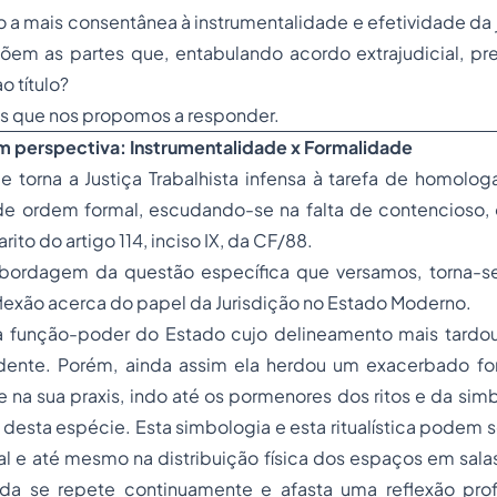
o a mais consentânea à instrumentalidade e efetividade da 
 põem as partes que, entabulando acordo extrajudicial, p
o título?
es que nos propomos a responder.
em perspectiva: Instrumentalidade x Formalidade
 torna a Justiça Trabalhista infensa à tarefa de homolo
 de ordem formal, escudando-se na falta de contencioso, 
ito do artigo 114, inciso IX, da CF/88.
abordagem da questão específica que versamos, torna-s
lexão acerca do papel da Jurisdição no Estado Moderno.
i a função-poder do Estado cujo delineamento mais tardo
dente. Porém, ainda assim ela herdou um exacerbado fo
je na sua praxis, indo até os pormenores dos ritos e da sim
 desta espécie. Esta simbologia e esta ritualística podem s
l e até mesmo na distribuição física dos espaços em sala
ada se repete continuamente e afasta uma reflexão pr