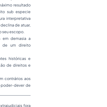
máximo resultado
ito sub especie
a interpretativa
declina de atuar,
do seu escopo.
em em demasia a
o de um direito
tes históricas e
ção de direitos e
am contrários aos
ão-poder-dever de
rajudiciais fora