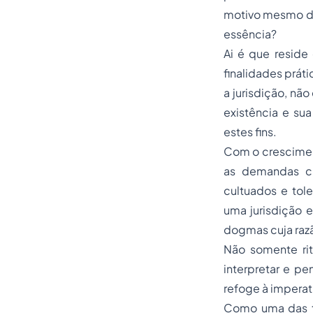
motivo mesmo da 
essência?
Ai é que reside
finalidades prát
a jurisdição, nã
existência e su
estes fins.
Com o cresciment
as demandas cr
cultuados e tol
uma jurisdição e
dogmas cuja razã
Não somente ri
interpretar e pen
refoge à imperat
Como uma das tr