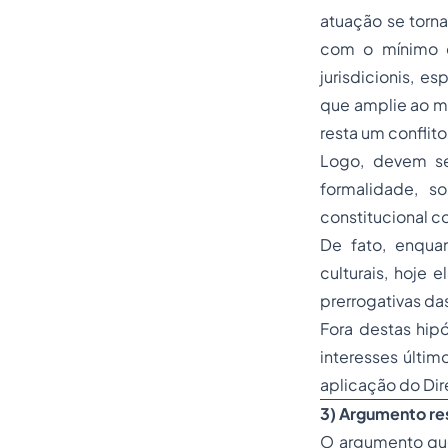
atuação se torna
com o mínimo c
jurisdicionis, 
que amplie ao má
resta um conflit
Logo, devem se
formalidade, s
constitucional co
De fato, enquan
culturais, hoje 
prerrogativas das
Fora destas hipó
interesses últim
aplicação do Dir
3) Argumento res
O argumento que