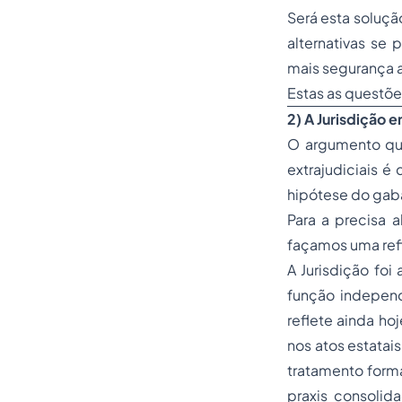
Será esta soluçã
alternativas se
mais segurança a
Estas as questõ
2) A Jurisdição 
O argumento que
extrajudiciais é
hipótese do gabar
Para a precisa 
façamos uma ref
A Jurisdição fo
função indepen
reflete ainda ho
nos atos estatais
tratamento forma
praxis consolid