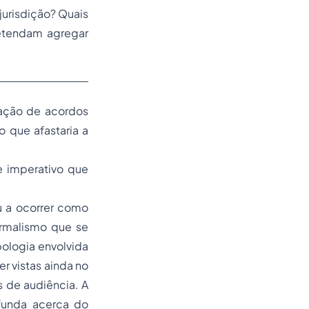
jurisdição? Quais
retendam agregar
gação de acordos
o que afastaria a
e imperativo que
u a ocorrer como
rmalismo que se
bologia envolvida
er vistas ainda no
s de audiência. A
ofunda acerca do