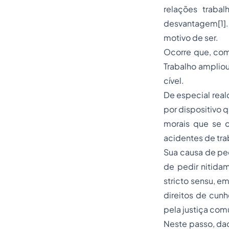
relações traba
desvantagem[1]. 
motivo de ser.
Ocorre que, com
Trabalho amplio
cível.
De especial realc
por dispositivo 
morais que se o
acidentes de tra
Sua causa de ped
de pedir nitidam
stricto sensu, em
direitos de cun
pela justiça com
Neste passo, dad