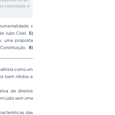
ia celeridade e
trumentalidade x
do Juízo Cível.
5)
va: uma proposta
Constituição.
8)
balhista como um
os bem nítidos e
tiva de direitos
em juízo sem uma
racterísticas das