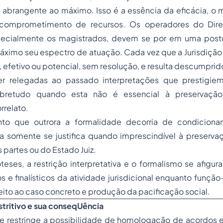
 abrangente ao máximo. Isso é a essência da eficácia, o 
omprometimento de recursos. Os operadores do Dire
especialmente os magistrados, devem se por em uma postur
ximo seu espectro de atuação. Cada vez que a Jurisdição 
o, efetivo ou potencial, sem resolução, e resulta descumpri
r relegadas ao passado interpretações que prestigi
obretudo quando esta não é essencial à preservaçã
rrelato.
to que outrora a formalidade decorria de condicionan
ela somente se justifica quando imprescindível à preserva
 partes ou do Estado Juiz.
teses, a restrição interpretativa e o formalismo se afigur
os e finalísticos da atividade jurisdicional enquanto funç
eito ao caso concreto e produção da pacificação social.
tritivo e sua conseqUência
 restringe a possibilidade de homologação de acordos ext