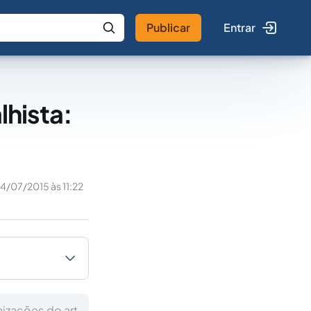
Publicar
Entrar
 IA
Buscar no Jus
lhista:
14/07/2015 às 11:22
nizações do art.