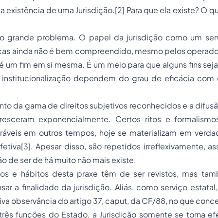
existência de uma Jurisdição.[2] Para que ela existe? O qu
 o grande problema. O papel da jurisdição como um ser
icas ainda não é bem compreendido, mesmo pelos operadore
o é um fim em si mesma. É um meio para que alguns fins sej
a institucionalização dependem do grau de eficácia com q
o da gama de direitos subjetivos reconhecidos e a difusã
esceram exponencialmente. Certos ritos e formalismos
eráveis em outros tempos, hoje se materializam em verdad
fetiva[3]. Apesar disso, são repetidos irreflexivamente, 
o de ser de há muito não mais existe.
tos e hábitos desta praxe têm de ser revistos, mas ta
sar a finalidade da jurisdição. Aliás, como serviço estatal
iva observância do artigo 37, caput, da CF/88, no que conce
ês funções do Estado, a Jurisdição somente se torna ef