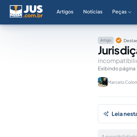
Artigos
Notícias
Peças
Destaq
Artigo
Jurisdiç
incompatibil
Exibindo página 
Marcelo Colo
Leia nest
A possibilidade