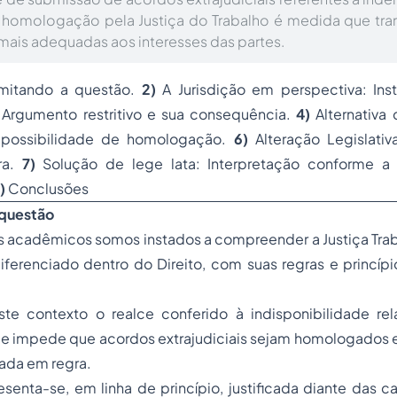
 à homologação pela Justiça do Trabalho é medida que trar
is adequadas aos interesses das partes.
mitando a questão.
2)
A Jurisdição em perspectiva: Ins
Argumento restritivo e sua consequência.
4)
Alternativa 
 possibilidade de homologação.
6)
Alteração Legislati
ra.
7)
Solução de lege lata: Interpretação conforme a 
)
Conclusões
 questão
 acadêmicos somos instados a compreender a Justiça Tra
ferenciado dentro do Direito, com suas regras e princípi
ste contexto o realce conferido à indisponibilidade rela
que impede que acordos extrajudiciais sejam homologados 
ada em regra.
esenta-se, em linha de princípio, justificada diante das ca