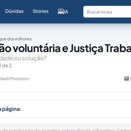
Dúvidas
Stories
IA
Fale com a
ue dos editores
ão voluntária e Justiça Traba
idade ou solução?
1 de 2
mbelli Mezzomo
a página:
 de submissão de acordos extrajudiciais referentes a inde