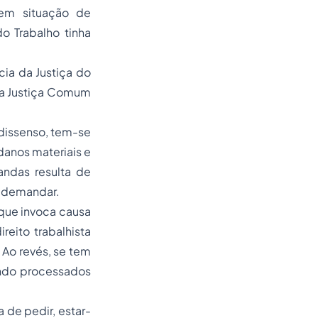
 em situação de
do Trabalho tinha
ia da Justiça do
da Justiça Comum
s dissenso, tem-se
danos materiais e
andas resulta de
a demandar.
 que invoca causa
reito trabalhista
. Ao revés, se tem
ando processados
 de pedir, estar-