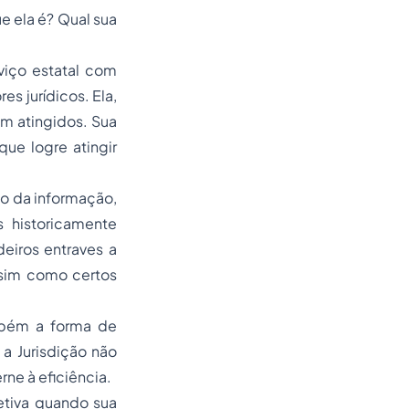
e ela é? Qual sua
viço estatal com
s jurídicos. Ela,
am atingidos. Sua
ue logre atingir
o da informação,
 historicamente
eiros entraves a
assim como certos
mbém a forma de
, a Jurisdição não
rne à eficiência.
etiva quando sua