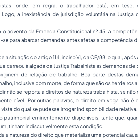
lhistas, onde, em regra, o trabalhador está, em tese,
Logo, a inexistência de jurisdição voluntária na Justiça 
 o advento da Emenda Constitucional nº 45, a competênc
u-se para abarcar demandas antes afetas à competência 
e a situação do artigo 114, inciso VI, da CF/88, o qual, apó
que carreou à alçada da Justiça Trabalhista as demandas de 
riginem de relação de trabalho. Boa parte destas dem
balho, inclusive com morte, de forma que são os herdeiros 
ir não se reporta a direitos de natureza trabalhista, se não
ente cível. Por outras palavras, o direito em voga não é di
 vista do qual se pudesse irrogar indisponibilidade relativa
ho patrimonial eminentemente disponíveis, tanto que, qu
um, tinham indiscutivelmente esta condição.
a a natureza do direito que materializa uma potencial causa