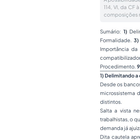
114, VI, da CF
composições ma
Sumário:
1)
Deli
Formalidade.
3)
Importância da
compatibilizado
Procedimento.
9
1) Delimitando a
Desde os bancos
microssistema di
distintos.
Salta a vista ne
trabalhistas, o 
demanda já ajuiz
Dita cautela apr