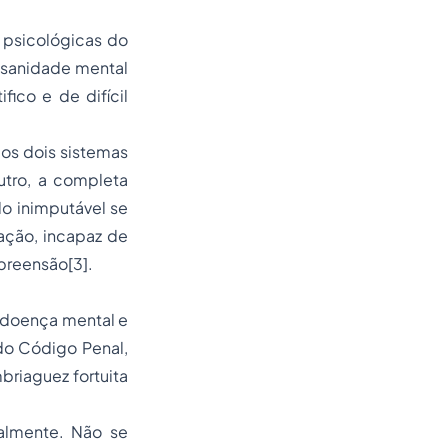
 psicológicas do
nsanidade mental
fico e de difícil
os dois sistemas
utro, a completa
o inimputável se
ação, incapaz de
preensão[3].
e doença mental e
do Código Penal,
briaguez fortuita
almente. Não se