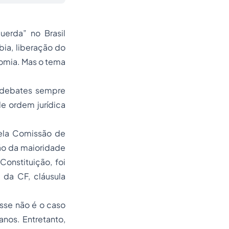
uerda” no Brasil
bia
, liberação do
nomia. Mas o tema
s debates sempre
e ordem jurídica
pela Comissão de
ão da maioridade
onstituição, foi
, da CF, cláusula
sse não é o caso
nos. Entretanto,