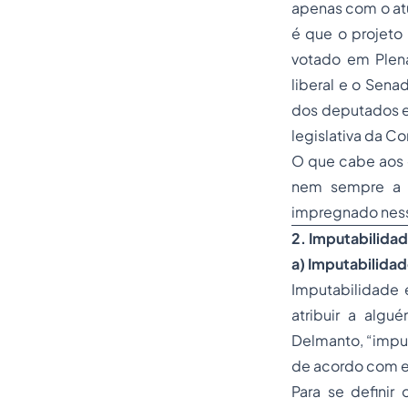
apenas com o at
é que o projeto
votado em Plená
liberal e o Sena
dos deputados e
legislativa da Co
O que cabe aos o
nem sempre a m
impregnado nessa
2.
Imputabilidad
a) Imputabilidad
Imputabilidade 
atribuir a algu
Delmanto, “imput
de acordo com e
Para se definir 