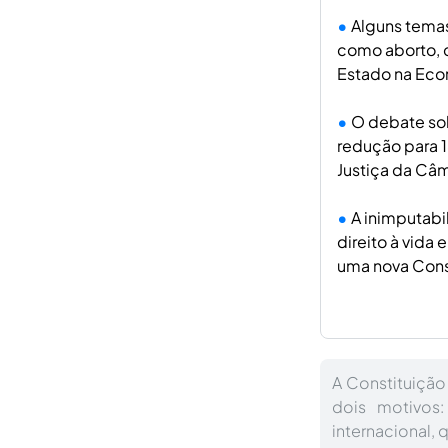
Alguns temas
como aborto, c
Estado na Eco
O debate sob
redução para 1
Justiça da Câ
A inimputabi
direito à vid
uma nova Cons
A Constituição
dois motivos:
internacional,