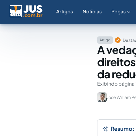
Artigos
Notícias
Peças
Destaq
Artigo
A vedaç
direito
da redu
Exibindo página 
José William Pe
Resumo: