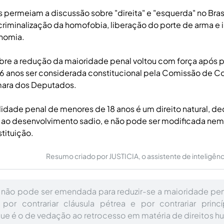
 permeiam a discussão sobre "direita" e "esquerda" no Bra
riminalização da homofobia, liberação do porte de arma e 
nomia.
re a redução da maioridade penal voltou com força após 
6 anos ser considerada constitucional pela Comissão de Co
mara dos Deputados.
lidade penal de menores de 18 anos é um direito natural, d
a e ao desenvolvimento sadio, e não pode ser modificada 
tituição.
Resumo criado por JUSTICIA, o assistente de inteligência 
 não pode ser emendada para reduzir-se a maioridade pena
 por contrariar cláusula pétrea e por contrariar princí
 que é o de vedação ao retrocesso em matéria de direitos 