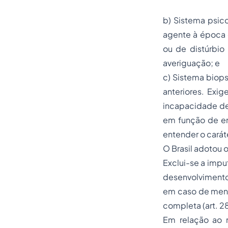
b) Sistema psic
agente à época 
ou de distúrbio 
averiguação; e
c) Sistema biops
anteriores. Exi
incapacidade de
em função de en
entender o carát
O Brasil adotou o
Exclui-se a impu
desenvolvimento
em caso de menor
completa (art. 28
Em relação ao 