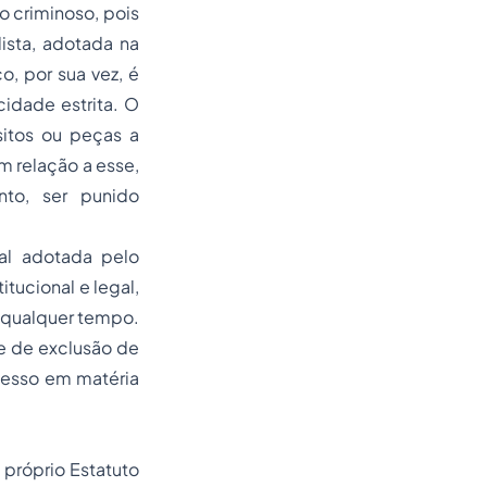
o criminoso, pois
lista, adotada na
co, por sua vez, é
icidade
estrita. O
itos ou peças a
m relação a esse,
nto, ser punido
nal adotada pelo
tucional e legal,
a qualquer tempo.
de de exclusão de
ocesso em matéria
 próprio Estatuto