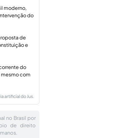
sil moderno,
intervenção do
proposta de
nstituição e
ecorrente do
nem mesmo com
artificial do Jus.
l no Brasil por
pio de direito
humanos.