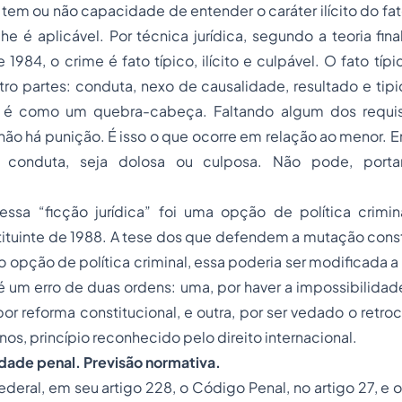
 tem ou não capacidade de entender o caráter ilícito do fat
lhe é aplicável. Por técnica jurídica, segundo a teoria fina
1984, o crime é fato típico, ilícito e culpável. O fato típi
tro partes: conduta, nexo de causalidade, resultado e
tip
o, é como um quebra-cabeça. Faltando algum dos requis
não há punição. É isso o que ocorre em relação ao menor. E
a conduta, seja dolosa ou culposa. Não pode, porta
ssa “ficção jurídica” foi uma opção de política crimi
ituinte de 1988. A tese dos que defendem a mutação consti
o opção de política criminal, essa poderia ser modificada 
é um erro de duas ordens: uma, por haver a impossibilida
por reforma constitucional, e outra, por ser vedado o retr
anos
, princípio reconhecido pelo direito internacional.
idade penal. Previsão normativa.
ederal, em seu artigo 228, o Código Penal, no artigo 27, e o