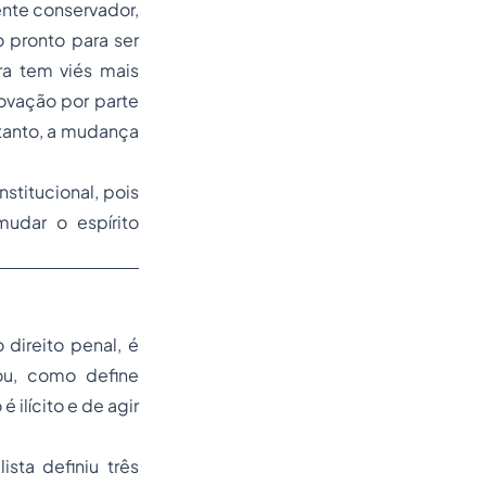
nte conservador,
 pronto para ser
ra tem viés mais
rovação por parte
tanto, a mudança
stitucional, pois
dar o espírito
do
direito penal
, é
 ou, como define
ilícito e de agir
ista definiu três