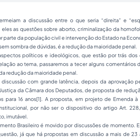
rmeiam a discussão entre o que seria “direita” e “esq
 eles as questões sobre
aborto
, criminalização da
homofo
r parte da população civil e intervenção do Estado na Eco
 sem sombra de dúvidas, é a redução da
maioridade penal
.
spectos políticos e ideológicos, que estão por trás do
elação ao tema, passaremos a tecer alguns comentários d
 da redução da maioridade penal.
 discussão com grande latência, depois da aprovação 
 Justiça da Câmara dos Deputados, de proposta de reduç
os para 16 anos[1]. A proposta, em projeto de Emenda à C
titucional, por não ser o dispositivo do artigo Art. 228
to, imutável.
lamento Brasileiro é movido por discussões de momento. E
uestão, já que há propostas em discussão a mais de 23 a