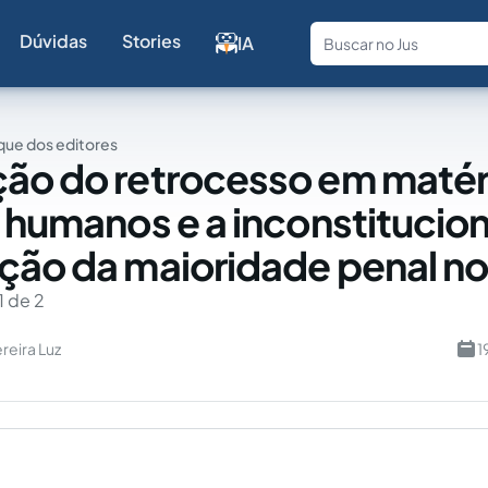
Dúvidas
Stories
IA
Fale com a
ue dos editores
ão do retrocesso em matér
s humanos e a inconstitucio
ção da maioridade penal no 
1 de 2
reira Luz
1