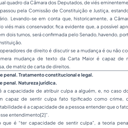
ual quadro da Câmara dos Deputados, de viés eminenteme
 passou pela Comissão de Constituição e Justiça, estando
rio. Levando-se em conta que, historicamente, a Câma
do viés mais conservador, fica evidente que, a possível ap
m dois turnos, será confirmada pelo Senado, havendo, por
nstituição.
peradores de direito é discutir se a mudança é ou não con
era mudança de texto da Carta Maior é capaz de mu
, de matriz de carta de direitos.
e penal
. Tratamento constitucional e legal.
e penal. Natureza jurídica.
é a capacidade de atribuir culpa a alguém, e, no caso 
ém capaz de sentir culpa fato tipificado como crime,
abilidade é a capacidade de a pessoa entender que o fato é 
sse entendimento[2]”.
o que é “ter capacidade de sentir culpa”, a teoria penal