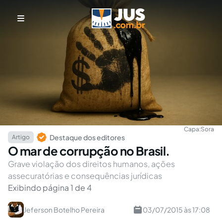
Capa:
Sora
Destaque dos editores
Artigo
O mar de corrupção no Brasil.
Grave violação dos direitos humanos, ações
assecuratórias e consequências jurídicas
Exibindo página 1 de 4
Jeferson Botelho Pereira
03/07/2015 às 17:08