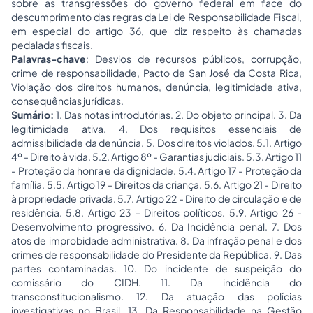
sobre as transgressões do governo federal em face do
descumprimento das regras da Lei de Responsabilidade Fiscal,
em especial do artigo 36, que diz respeito às chamadas
pedaladas fiscais.
Palavras-chave
: Desvios de recursos públicos, corrupção,
crime de responsabilidade, Pacto de San José da Costa Rica,
Violação dos direitos humanos, denúncia, legitimidade ativa,
consequências jurídicas.
Sumário:
1. Das notas introdutórias. 2. Do objeto principal. 3. Da
legitimidade ativa. 4. Dos requisitos essenciais de
admissibilidade da denúncia. 5. Dos direitos violados. 5.1. Artigo
4º - Direito à vida. 5.2. Artigo 8º - Garantias judiciais. 5.3. Artigo 11
- Proteção da honra e da dignidade. 5.4. Artigo 17 - Proteção da
família. 5.5. Artigo 19 - Direitos da criança. 5.6. Artigo 21 - Direito
à propriedade privada. 5.7. Artigo 22 - Direito de circulação e de
residência. 5.8. Artigo 23 - Direitos políticos. 5.9. Artigo 26 -
Desenvolvimento progressivo. 6. Da Incidência penal. 7. Dos
atos de improbidade administrativa. 8. Da infração penal e dos
crimes de responsabilidade do Presidente da República. 9. Das
partes contaminadas. 10. Do incidente de suspeição do
comissário do CIDH. 11. Da incidência do
transconstitucionalismo. 12. Da atuação das polícias
investigativas no Brasil. 13. Da Responsabilidade na Gestão