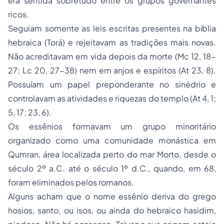
era sentida sobretudo entre os grupos governantes
ricos.
Seguiam somente as leis escritas presentes na bíblia
hebraica (
Torá
) e rejeitavam as tradições mais novas.
Não acreditavam em vida depois da morte (Mc 12, 18-
27; Lc 20, 27-38) nem em anjos e espíritos (At 23, 8).
Possuíam um papel preponderante no sinédrio e
controlavam as atividades e riquezas do templo (At 4, 1;
5, 17; 23, 6).
Os
essênios
formavam um grupo minoritário
organizado como uma comunidade monástica em
Qumran, área localizada perto do mar Morto, desde o
século 2º a.C. até o século 1º d.C., quando, em 68,
foram eliminados pelos romanos.
Alguns acham que o nome essênio deriva do grego
hosios
, santo, ou
isos
, ou ainda do hebraico
hasidim
,