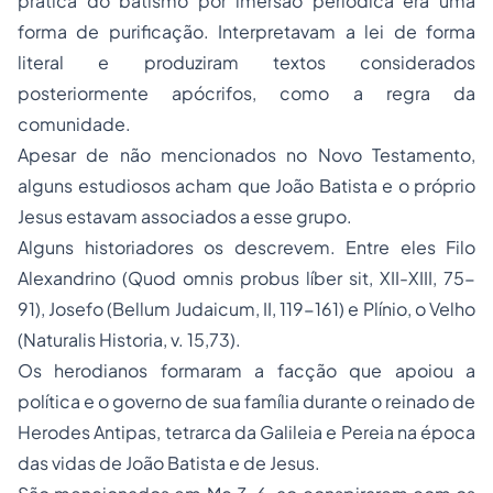
prática do batismo por imersão periódica era uma
forma de purificação. Interpretavam a lei de forma
literal e produziram textos considerados
posteriormente apócrifos, como a regra da
comunidade.
Apesar de não mencionados no Novo Testamento,
alguns estudiosos acham que João Batista e o próprio
Jesus estavam associados a esse grupo.
Alguns historiadores os descrevem. Entre eles Filo
Alexandrino (
Quod omnis probus líber sit
, XII-XIII, 75-
91), Josefo (
Bellum Judaicum
, II, 119-161) e Plínio, o Velho
(
Naturalis Historia
, v. 15,73).
Os
herodianos
formaram a facção que apoiou a
política e o governo de sua família durante o reinado de
Herodes Antipas, tetrarca da Galileia e Pereia na época
das vidas de João Batista e de Jesus.