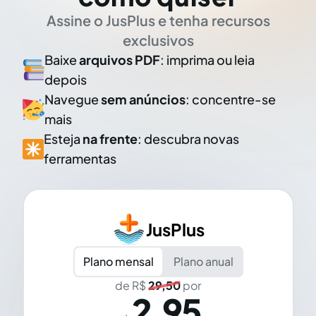
Assine o JusPlus e tenha recursos
exclusivos
Baixe
arquivos PDF
: imprima ou leia
depois
Navegue
sem anúncios
: concentre-se
mais
Esteja
na frente
: descubra novas
ferramentas
JusPlus
Plano mensal
Plano anual
de R$
29,50
por
2,95