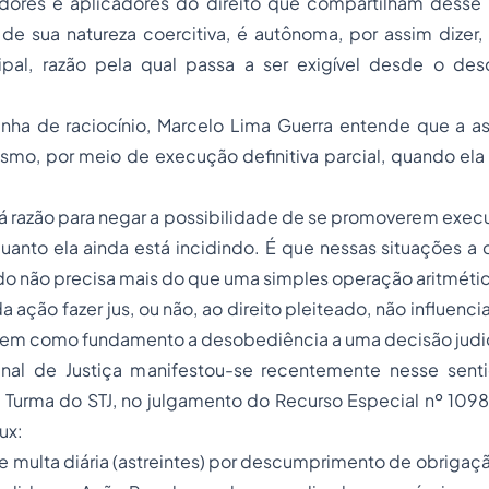
adores e aplicadores do direito que compartilham desse
de sua natureza coercitiva, é autônoma, por assim dizer,
ipal, razão pela qual passa a ser exigível desde o d
inha de raciocínio, Marcelo Lima Guerra entende que a as
mo, por meio de execução definitiva parcial, quando ela 
 razão para negar a possibilidade de se promoverem execu
quanto ela ainda está incidindo. É que nessas situações 
ado não precisa mais do que uma simples operação aritméti
a ação fazer jus, ou não, ao direito pleiteado, não influenci
 tem como fundamento a desobediência a uma decisão judic
unal de Justiça manifestou-se recentemente nesse sen
ª Turma do STJ, no julgamento do
Recurso Especial
nº 10980
ux:
 multa diária (astreintes) por descumprimento de obrigação