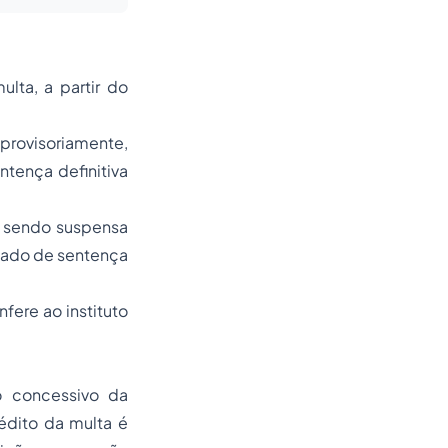
lta, a partir do
 provisoriamente,
tença definitiva
, sendo suspensa
lgado de sentença
fere ao instituto
o concessivo da
rédito da multa é