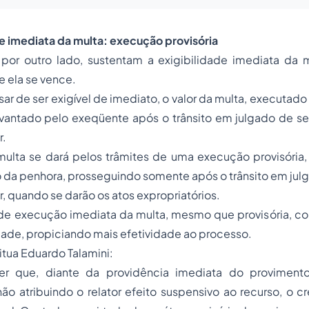
de imediata da multa: execução provisória
por outro lado, sustentam a exigibilidade imediata da mu
ela se vence.
ar de ser exigível de imediato, o valor da multa, executado
vantado pelo exeqüente após o trânsito em julgado de sen
r.
ulta se dará pelos trâmites de uma execução provisória
o da penhora, prosseguindo somente após o trânsito em ju
r, quando se darão os atos expropriatórios.
de execução imediata da multa, mesmo que provisória, con
dade, propiciando mais efetividade ao processo.
tua Eduardo Talamini:
r que, diante da providência imediata do proviment
ão atribuindo o relator efeito suspensivo ao recurso, o c