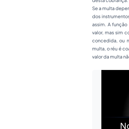
desta cobrança. 
Se a multa depen
dos instrumentos
assim. A função
valor, mas sim c
concedida, ou 
multa, o réu é co
valor da multa n