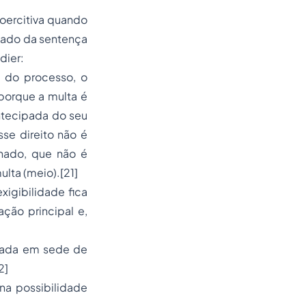
coercitiva quando
lgado da sentença
dier:
m do processo, o
porque a multa é
antecipada do seu
se direito não é
ionado, que não é
ulta (meio).
[21]
igibilidade fica
ção principal e,
ixada em sede de
2]
na possibilidade