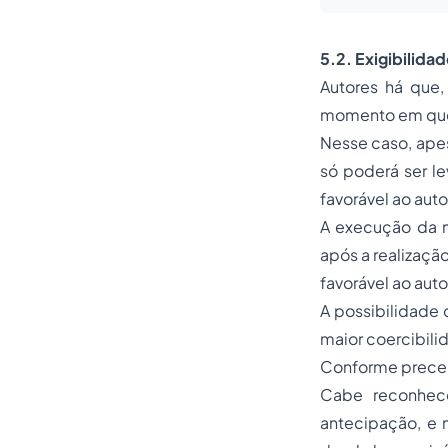
5.2. Exigibilida
Autores há que, 
momento em que 
Nesse caso, apes
só poderá ser le
favorável ao auto
A execução da m
após a realizaçã
favorável ao auto
A possibilidade 
maior coercibili
Conforme precei
Cabe reconhece
antecipação, e n