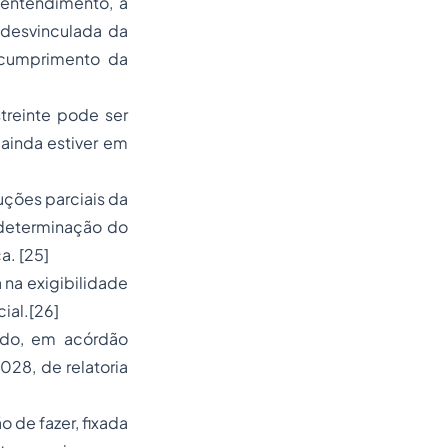
 entendimento, a
 desvinculada da
escumprimento da
treinte pode ser
ainda estiver em
ções parciais da
a determinação do
ca.
[25]
a na exigibilidade
ial.
[26]
tido, em acórdão
28, de relatoria
 de fazer, fixada