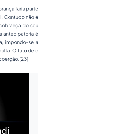
rança faria parte
al. Contudo não é
 cobrança do seu
 antecipatória é
a, impondo-se a
multa. O fato de o
 coerção.
[23]
Leia mais