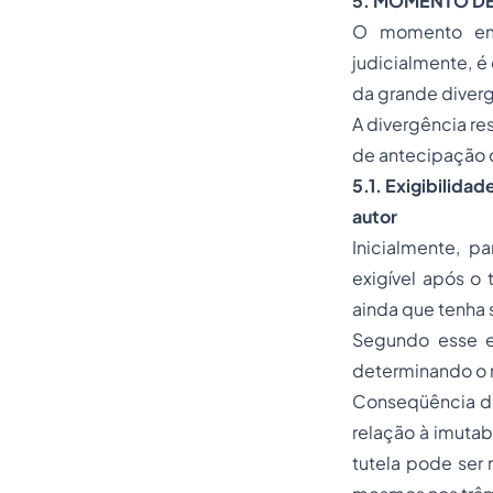
5. MOMENTO DE 
O momento em q
judicialmente, é
da grande diverg
A divergência re
de antecipação d
5.1. Exigibilida
autor
Inicialmente, p
exigível após o
ainda que tenha 
Segundo esse e
determinando o 
Conseqüência di
relação à imutab
tutela pode ser 