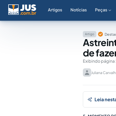
Artigos
Notícias
Peças
Destaq
Artigo
Astrein
de fazer
Exibindo página 
Juliana Carval
Leia nest