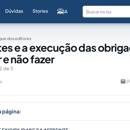
Dúvidas
Stories
IA
Fale com a
ue dos editores
tes e a execução das obrig
 e não fazer
2 de 3
ho
2
a página: