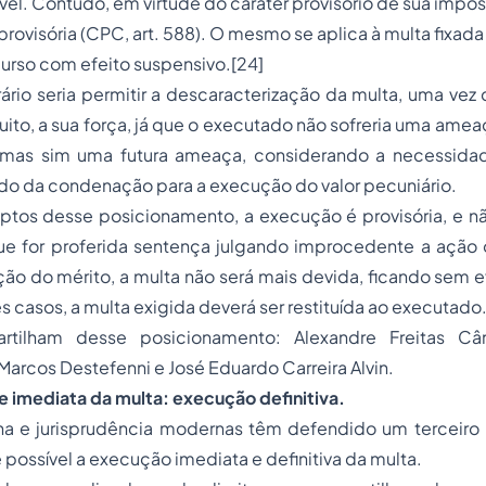
vel. Contudo, em virtude do caráter provisório de sua impo
provisória (CPC, art. 588). O mesmo se aplica à multa fixada
ecurso com efeito suspensivo.
[24]
ário seria permitir a descaracterização da multa, uma vez
muito, a sua força, já que o executado não sofreria uma amea
, mas sim uma futura ameaça, considerando a necessida
ado da condenação para a execução do valor pecuniário.
os desse posicionamento, a execução é provisória, e não 
e for proferida sentença julgando improcedente a ação 
ção do mérito, a multa não será mais devida, ficando sem 
s casos, a multa exigida deverá ser restituída ao executado
tilham desse posicionamento: Alexandre Freitas Câ
 Marcos Destefenni e José Eduardo Carreira Alvin.
de imediata da multa: execução definitiva.
rina e jurisprudência modernas têm defendido um terceiro
 possível a execução imediata e definitiva da multa.