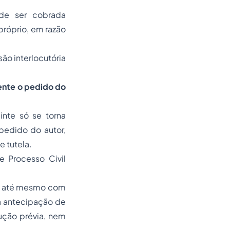
de ser cobrada
próprio, em razão
ão interlocutória
dente o pedido do
inte só se torna
pedido do autor,
e tutela.
 Processo Civil
za até mesmo com
ia antecipação de
cução prévia, nem