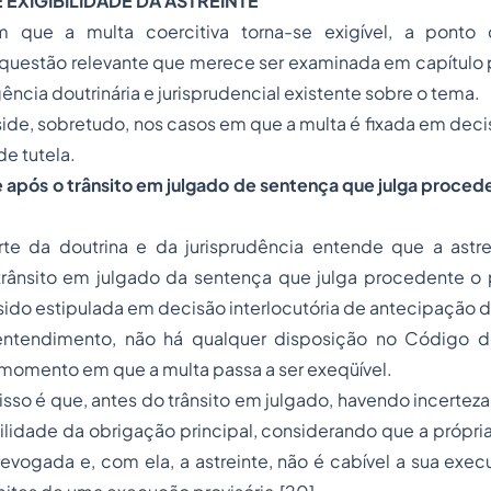
EXIGIBILIDADE DA ASTREINTE
ue a multa coercitiva torna-se exigível, a ponto 
 questão relevante que merece ser examinada em capítulo 
ência doutrinária e jurisprudencial existente sobre o tema.
side, sobretudo, nos casos em que a multa é fixada em decis
e tutela.
de após o trânsito em julgado de sentença que julga proce
arte da doutrina e da jurisprudência entende que a astre
 trânsito em julgado da sentença que julga procedente o 
sido estipulada em decisão interlocutória de antecipação d
ntendimento, não há qualquer disposição no Código de
momento em que a multa passa a ser exeqüível.
sso é que, antes do trânsito em julgado, havendo incerte
ilidade da obrigação principal, considerando que a própr
revogada e, com ela, a astreinte, não é cabível a sua exe