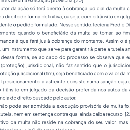
ites de uma execução provisória.
[20]
utor da ação só terá direito à cobrança judicial da multa 
u direito de forma definitiva, ou seja, com o trânsito em ju
dente o pedido formulado. Nesse sentido, leciona Fredie Di
omente quando o beneficiário da multa se tornar, ao fi
anda é que fará jus à cobrança do montante. Assim o é 
um instrumento que serve para garantir à parte a tutela 
o; dessa forma, se ao cabo do processo se observa que es
(proteção) jurisdicional, não faz sentido que o jurisdic
teção jurisdicional (fim), seja beneficiado com o valor da m
posicionamento, a astreinte consiste numa sanção cuja ex
 trânsito em julgado da decisão proferida nos autos da a
ncia do direito buscado pelo autor.
 não pode ser admitida a execução provisória de multa f
utela, nem em sentença contra qual ainda caiba recurso.
[2
itivo da multa não reside na cobrança do seu valor, mas 