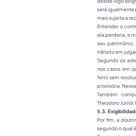
desde logo exigí
será igualmente 
mais sujeita a r
Entender o contr
ela perderia, e 
seu patrimônio
trânsito em julg
Segundo os adept
nos casos em qu
feito sem resolu
provisória. Nesse
Também compar
Theodoro Júnior,
5.3. Exigibilida
Por fim, a dout
segundo o qual é