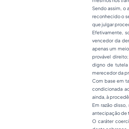
mesmos nos trâm
Sendo assim, o a
reconhecido o se
que julgar proce
Efetivamente, s
vencedor da dem
apenas um meio, 
provável direit
digno de tutela 
merecedor da pro
Com base em tal 
condicionada ao
ainda, à procedê
Em razão disso,
antecipação de t
O caráter coerc