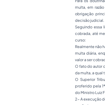
Para os doutrin
multa, em razão 
obrigação princ
decisão judicial.
Seguindo essa l
cobrada, até mes
curso:
Realmente não há
multa diária, en
valor a ser cobr
O fato do autor d
da multa, a qual
O Superior Trib
proferido pela 1
do Ministro Luiz F
2- A execução de