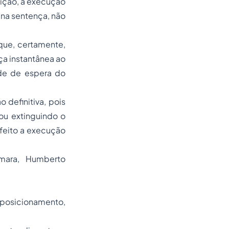
sição, a execução
 na sentença, não
 que, certamente,
ça instantânea ao
de de espera do
definitiva, pois
ou extinguindo o
efeito a execução
.
mara, Humberto
 posicionamento,