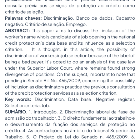
consulta prévia aos serviços de proteção ao crédito como
critério de seleção.
Palavras chaves:
Discriminação. Banco de dados. Cadastro
negativo. Critério de seleção. Emprego.
ABSTRACT:
This paper aims to discuss the inclusion of the
worker’s name who is candidate of a job opening in the national
credit protection’s data base and its influence as a selection
criterion. It is thought, in this article, the possibility of
discrimination of workers in job selection because of the label of
being a bad payer. It’s opted to do an analysis of the case law
under the Superior Labor Court, where remains found strong
divergence of positions. On the subject, important to note that
pending in Senate Bill No. 465/2009, concerning the possibility
of inclusion as discriminatory practice the previous consultation
of the credit protection services as a selection criterion.
Key words:
Discrimination. Data base. Negative register.
Selection criteria. Job.
SUMÁRIO.
1. Introdução. 2. Discriminação laboral da fase de
admissão do trabalhador. 3. O direito fundamental ao trabalho e
o desvirtuamento da função dos serviços de proteção ao
crédito. 4. As contradições no âmbito do Tribunal Superior do
Trabalho. 5. O Projeto de Lei do Senado n. 465/2009. 6.