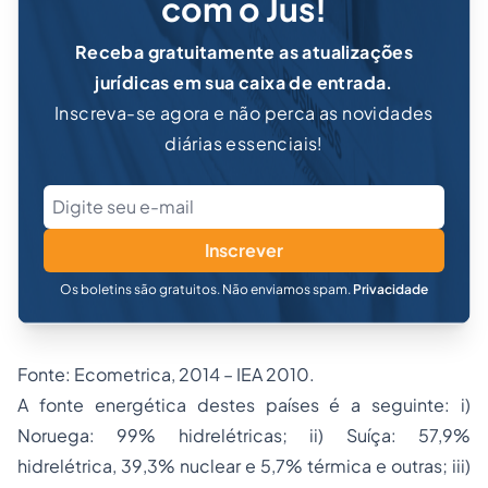
com o Jus!
Receba gratuitamente as atualizações
jurídicas em sua caixa de entrada.
Inscreva-se agora e não perca as novidades
diárias essenciais!
Inscrever
Os boletins são gratuitos. Não enviamos spam.
Privacidade
Fonte: Ecometrica, 2014 – IEA 2010.
A fonte energética destes países é a seguinte: i)
Noruega: 99% hidrelétricas; ii) Suíça: 57,9%
hidrelétrica, 39,3% nuclear e 5,7% térmica e outras; iii)