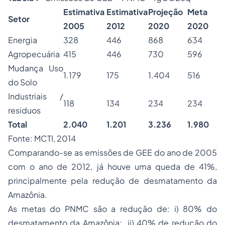
Estimativa
Estimativa
Projeção
Meta
Setor
2005
2012
2020
2020
Energia
328
446
868
634
Agropecuária
415
446
730
596
Mudança Uso
1.179
175
1.404
516
do Solo
Industriais /
118
134
234
234
residuos
Total
2.040
1.201
3.236
1.980
Fonte: MCTI, 2014
Comparando-se as emissões de GEE do ano de 2005
com o ano de 2012, já houve uma queda de 41%,
principalmente pela redução de desmatamento da
Amazônia.
As metas do PNMC são a redução de: i) 80% do
desmatamento da Amazônia; ii) 40% de redução do