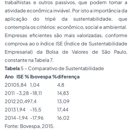
trabalhistas e outros passivos, que podem tornar a
atividade econômica inviável. Por isto a importância da
aplicação do tripé da sustentabilidade, que
contempla os critérios: econômico, social e ambiental.
Empresas eficientes são mais valorizadas, conforme
comprova ao o índice ISE (Índice de Sustentabilidade
Empresarial) da Bolsa de Valores de São Paulo,
constante na Tabela 7.
Tabela
5 – Comparativo de Sustentabilidade
Ano
ISE %
Ibovespa %
diferença
2010
5,84
1,04
4,8
2011
-3,28
-18,11
14,83
2012
20,49
7,4
13,09
2013
1,94
-15,5
17,44
2014
-1,94
-17,96
16,02
Fonte: Bovespa, 2015.