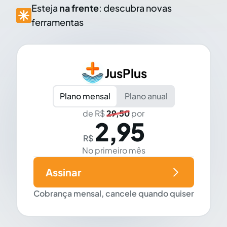
Esteja
na frente
: descubra novas
ferramentas
JusPlus
Plano mensal
Plano anual
de R$
29,50
por
2,95
R$
No primeiro mês
Assinar
Cobrança mensal, cancele quando quiser