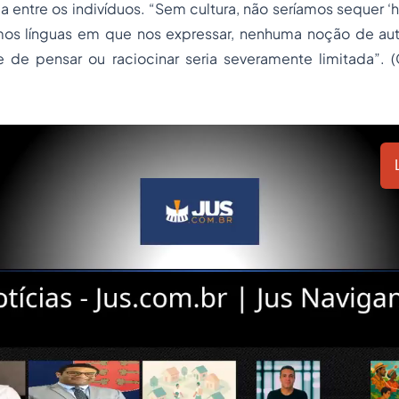
iga entre os indivíduos. “Sem cultura, não seríamos sequer ‘h
amos línguas em que nos expressar, nenhuma noção de au
e de pensar ou raciocinar seria severamente limitada”.