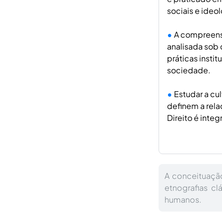
sociais e ideo
A compreensã
analisada sob 
práticas insti
sociedade.
Estudar a cu
definem a rela
Direito é inte
A conceituaçã
etnografias cl
humanos.