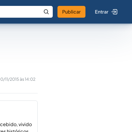
Publicar
Entrar
 IA
Buscar no Jus
10/11/2015 às 14:02
rcebido, vivido
s históricos,