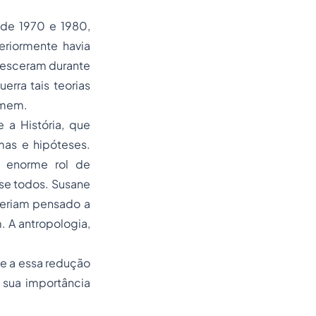
 de 1970 e 1980,
eriormente havia
rvesceram durante
rra tais teorias
omem.
 a História, que
mas e hipóteses.
m enorme rol de
ase todos. Susane
teriam pensado a
 A antropologia,
nte a essa redução
 sua importância