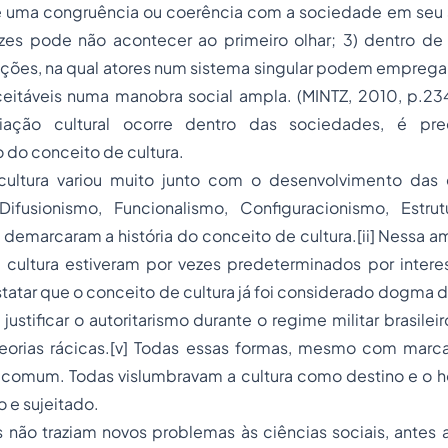
 de uma congruência ou coerência com a sociedade em seu 
es pode não acontecer ao primeiro olhar; 3) dentro d
ções, na qual atores num sistema singular podem empregar
ceitáveis numa manobra social ampla. (MINTZ, 2010, p.234
ação cultural ocorre dentro das sociedades, é pre
do conceito de cultura.
ultura variou muito junto com o desenvolvimento das c
Difusionismo, Funcionalismo, Configuracionismo, Estrut
, demarcaram a história do conceito de cultura.[ii] Nessa a
 cultura estiveram por vezes predeterminados por interes
nstatar que o conceito de cultura já foi considerado dogma 
ra justificar o autoritarismo durante o regime militar brasilei
orias rácicas.[v] Todas essas formas, mesmo com marca
 comum. Todas vislumbravam a cultura como destino e 
 e sujeitado.
 não traziam novos problemas às ciências sociais, antes