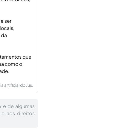
e ser
locais,
s da
ortamentos que
rma como o
dade.
artificial do Jus.
o e de algumas
 e aos direitos