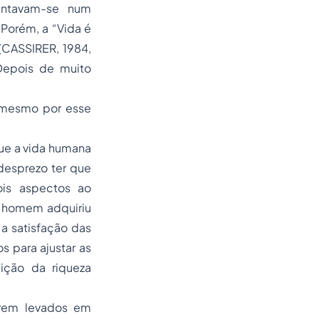
entavam-se num
 Porém, a “Vida é
(CASSIRER, 1984,
 Depois de muito
é mesmo por esse
que a vida humana
desprezo ter que
dois aspectos ao
o homem adquiriu
 a satisfação das
s para ajustar as
ição da riqueza
erem levados em