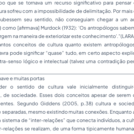
 que se tornava um recurso significativo para pensar 
ura sofreu com a impossibilidade de delimitação. Por mais 
oubessem seu sentido, não conseguiam chegar a um a
..) como [afirmava] Murdock (1932): ‘Os antropólogos sabe
ergem na maneira de exteriorizar este conhecimento’.”(LARA
 tantos conceitos de cultura quanto existem antropólogo
vra pode significar “quase” tudo, em certo aspecto expli
ra-senso lógico e intelectual (talvez uma contradição pe
have e muitas portas
er o sentido de cultura vale inicialmente distinguir
e, de sociedade. Esses dois conceitos apesar de sere
dentes. Segundo Giddens (2005, p.38) cultura e soci
 separadas, mesmo existindo muitas conexões. Enquanto 
 sistema de “inter-relações” que conecta indivíduos, a cult
r-relações se realizam, de uma forma tipicamente humana.