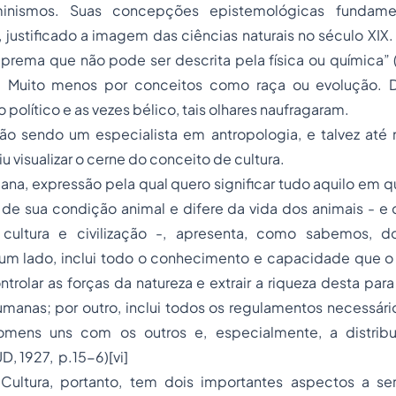
inismos. Suas concepções epistemológicas fundam
, justificado a imagem das ciências naturais no século XIX.
prema que não pode ser descrita pela física ou química” 
re). Muito menos por conceitos como raça ou evolução.
político e as vezes bélico, tais olhares naufragaram.
o sendo um especialista em antropologia, e talvez at
 visualizar o cerne do conceito de cultura.
mana, expressão pela qual quero significar tudo aquilo em 
de sua condição animal e difere da vida dos animais - e 
e cultura e civilização -, apresenta, como sabemos, 
 um lado, inclui todo o conhecimento e capacidade que 
trolar as forças da natureza e extrair a riqueza desta para
anas; por outro, inclui todos os regulamentos necessário
omens uns com os outros e, especialmente, a distribu
D, 1927, p.15-6)[vi]
Cultura, portanto, tem dois importantes aspectos a s