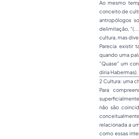
Ao mesmo tempo
conceito de cult
antropólogos s
delimitação, “(.
cultura, mas div
Parecia existir
quando uma pala
“Quase” um cont
diria Habermas).
2 Cultura: uma c
Para compreend
superficialment
não são coinci
conceitualmente
relacionada a um
como essas inte