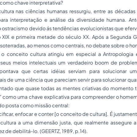
a como chave interpretativa?
ultura nas ciências humanas ressurgiu, entre as décadas
a interpretação e análise da diversidade humana. Ant
o ostracismo devido ás tendências evolucionistas que efe
o XIX e primeira metade do século XX. Após a Segunda Gue
 soterradas, ao menos como centrais, no debate sobre o h
 o conceito cultura atingiu em especial a Antropologia e
seus meios intelectuais um verdadeiro boom de proble
apontava que certas idéias serviam para solucionar u
is de uma ciência que pareciam servir para solucionar qu
ontado que quase todas as mentes criativas do momento 
ra” como uma chave explicativa para compreender o homem.
sido posta como missão central:
pecificar, enfocar e conter [o conceito de cultura]. É justame
cultura a uma dimensão justa, que realmente assegure a
z de debilitá-lo. (GEERTZ, 1989, p.14).