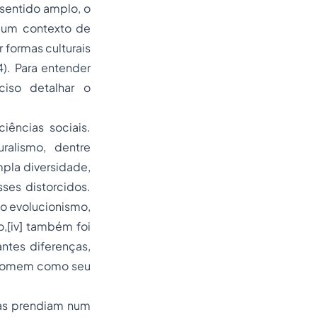
sentido amplo, o
e um contexto de
 formas culturais
). Para entender
ciso detalhar o
iências sociais.
uralismo, dentre
mpla diversidade,
ses distorcidos.
do evolucionismo,
ro,[iv] também foi
ntes diferenças,
o homem como seu
 as prendiam num