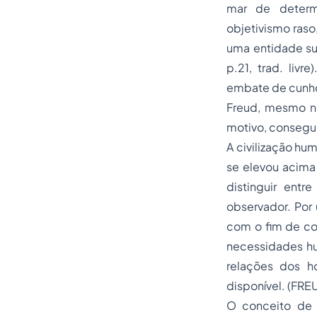
mar de determ
objetivismo raso
uma entidade su
p.21, trad. liv
embate de cunho 
Freud, mesmo nã
motivo, conseguiu
A civilização hu
se elevou acima 
distinguir entr
observador. Por
com o fim de con
necessidades hum
relações dos h
disponível. (FREU
O conceito de 