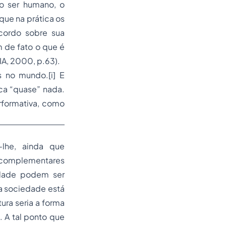
o ser humano, o
que na prática os
cordo sobre sua
m de fato o que é
IA, 2000, p.63).
s no mundo.[i] E
ca “quase” nada.
rformativa, como
-lhe, ainda que
m complementares
edade podem ser
a sociedade está
ura seria a forma
 A tal ponto que