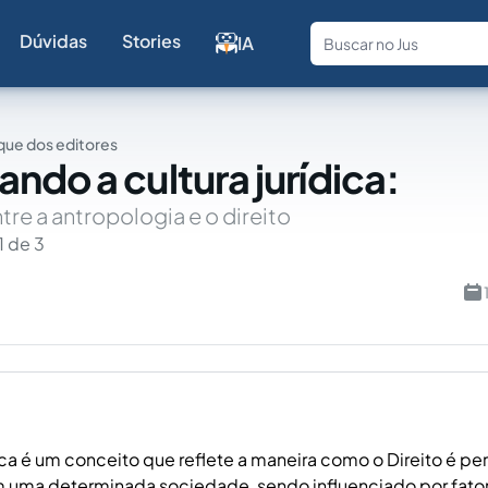
Dúvidas
Stories
IA
Fale com a
ue dos editores
ndo a cultura jurídica:
tre a antropologia e o direito
1 de 3
dica é um conceito que reflete a maneira como o Direito é pe
 uma determinada sociedade, sendo influenciado por fatore