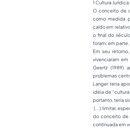
1 Cultura Jurídic
O conceito de c
como medida par
caído em relativ
o final do sécul
foram, em parte,
Em seu retorno,
vivenciaram em 
Geertz (1989) 
problemas centra
Langer teria ap
idéia de “cultu
portanto, teria 
(...) limitar, es
do conceito de 
continuada em ve