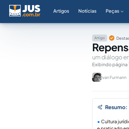
Artigos
Notícias
Peças
Destaq
Artigo
Repensa
um diálogo en
Exibindo página 
Ivan Furmann
Resumo:
Cultura jurí
e praticado em