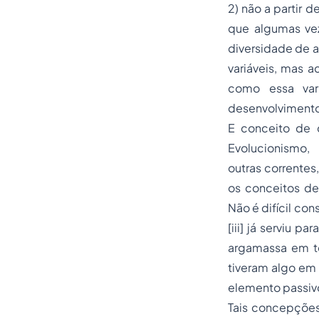
2) não a partir
que algumas vez
diversidade de a
variáveis, mas a
como essa vari
desenvolvimento 
E conceito de c
Evolucionismo, 
outras correntes
os conceitos de
Não é difícil co
[iii] já serviu pa
argamassa em te
tiveram algo em
elemento passivo
Tais concepções