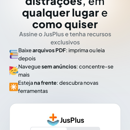
distrações
, em
qualquer lugar
e
como quiser
Assine o JusPlus e tenha recursos
exclusivos
Baixe
arquivos PDF
: imprima ou leia
depois
Navegue
sem anúncios
: concentre-se
mais
Esteja
na frente
: descubra novas
ferramentas
JusPlus