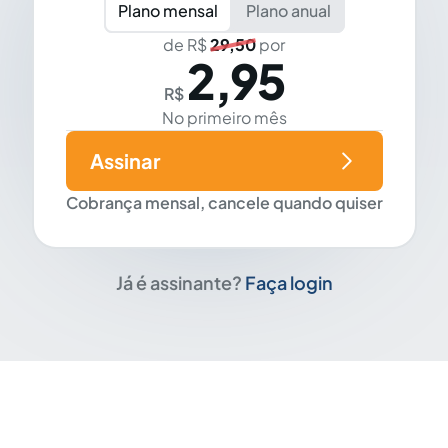
Plano mensal
Plano anual
de R$
29,50
por
2,95
R$
No primeiro mês
Assinar
Cobrança mensal, cancele quando quiser
Já é assinante?
Faça login