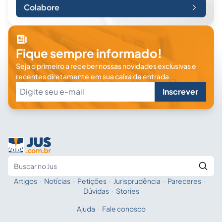
Colabore
Fique sempre informado!
Seja o primeiro a receber nossas novidades exclusivas e
recentes diretamente em sua caixa de entrada.
Inscrever
Artigos
·
Notícias
·
Petições
·
Jurisprudência
·
Pareceres
·
Fale com a IA
Buscar no Jus
Dúvidas
·
Stories
Ajuda
·
Fale conosco