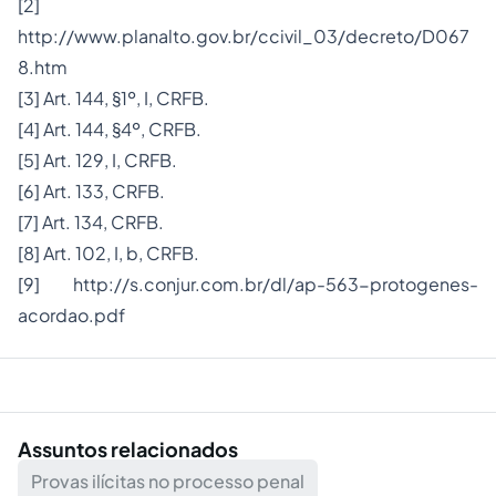
[2]
http://www.planalto.gov.br/ccivil_03/decreto/D067
8.htm
[3]
Art. 144, §1º, I, CRFB.
[4]
Art. 144, §4º, CRFB.
[5]
Art. 129, I, CRFB.
[6]
Art. 133, CRFB.
[7]
Art. 134, CRFB.
[8]
Art. 102, I, b, CRFB.
[9]
http://s.conjur.com.br/dl/ap-563-protogenes-
acordao.pdf
Assuntos relacionados
Provas ilícitas no processo penal