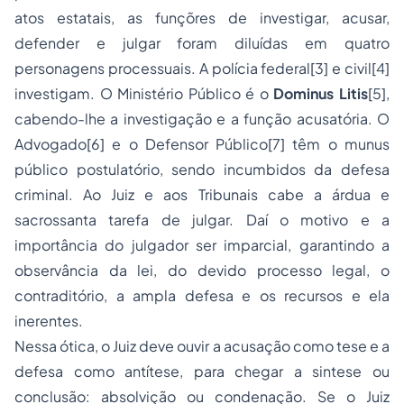
atos estatais, as funçõres de investigar, acusar,
defender e julgar foram diluídas em quatro
personagens processuais. A polícia federal
[3]
e civil
[4]
investigam. O Ministério Público é o
Dominus Litis
[5]
,
cabendo-lhe a investigação e a função acusatória. O
Advogado
[6]
e o Defensor Público
[7]
têm o munus
público postulatório, sendo incumbidos da defesa
criminal. Ao Juiz e aos Tribunais cabe a árdua e
sacrossanta tarefa de julgar. Daí o motivo e a
importância do julgador ser imparcial, garantindo a
observância da lei, do devido processo legal, o
contraditório, a ampla defesa e os recursos e ela
inerentes.
Nessa ótica, o Juiz deve ouvir a acusação como tese e a
defesa como antítese, para chegar a sintese ou
conclusão: absolvição ou condenação. Se o Juiz