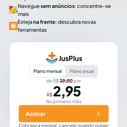
Navegue
sem anúncios
: concentre-se
mais
Esteja
na frente
: descubra novas
ferramentas
JusPlus
Plano mensal
Plano anual
de R$
29,50
por
2,95
R$
No primeiro mês
Assinar
Cobrança mensal, cancele quando quiser