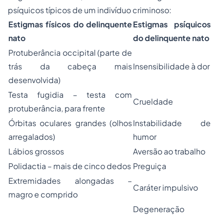
psíquicos típicos de um indivíduo criminoso:
Estigmas físicos do delinquente
Estigmas psíquicos
nato
do delinquente nato
Protuberância occipital (parte de
trás da cabeça mais
Insensibilidade à dor
desenvolvida)
Testa fugidia – testa com
Crueldade
protuberância, para frente
Órbitas oculares grandes (olhos
Instabilidade de
arregalados)
humor
Lábios grossos
Aversão ao trabalho
Polidactia – mais de cinco dedos
Preguiça
Extremidades alongadas –
Caráter impulsivo
magro e comprido
Degeneração