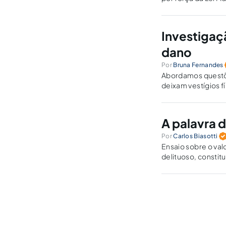
Investigaç
dano
Por
Bruna Fernandes
Abordamos questõe
deixam vestígios f
momento da produ
A palavra d
Por
Carlos Biasotti
Ensaio sobre o val
delituoso, constit
edifício da prova.