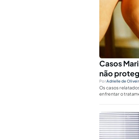
Casos Mari
não proteg
Por
Adrielle de Olivei
Os casos relatado
enfrentar o tratam
causadoras ou, mi