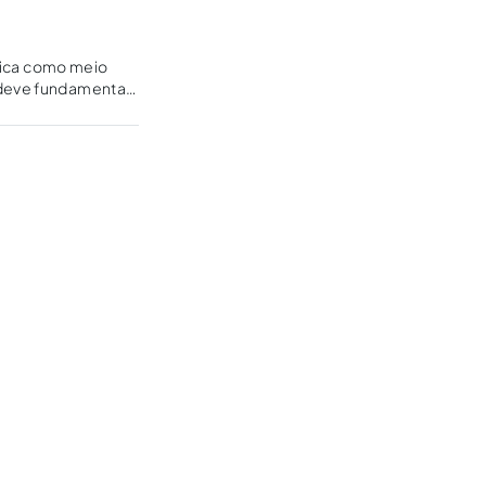
stica como meio
z deve fundamentar