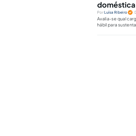
doméstica
Por
Luísa Ribeiro
Avalia-se qual car
hábil para susten
a sentença com bas