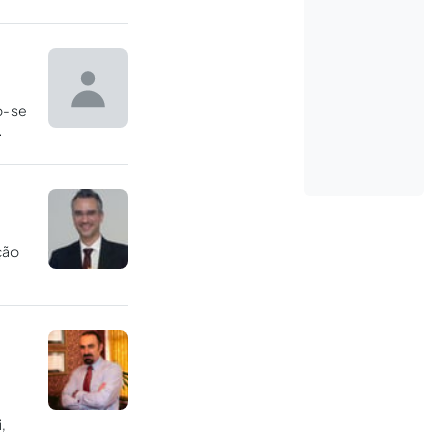
o-se
ção
i,