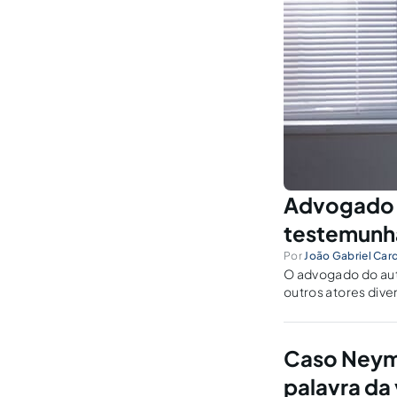
Advogado d
testemunha
Por
João Gabriel Car
O advogado do autu
outros atores dive
Caso Neyma
palavra da 