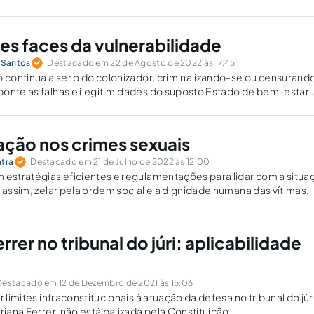
tes faces da vulnerabilidade
s Santos
Destacado em 22 de Agosto de 2022 às 17:45
o continua a ser o do colonizador, criminalizando-se ou censurand
ponte as falhas e ilegitimidades do suposto Estado de bem-estar
emos.
zação nos crimes sexuais
ntra
Destacado em 21 de Julho de 2022 às 12:00
 estratégias eficientes e regulamentações para lidar com a situa
, assim, zelar pela ordem social e a dignidade humana das vítimas.
errer no tribunal do júri: aplicabilidade
Destacado em 12 de Dezembro de 2021 às 15:06
r limites infraconstitucionais à atuação da defesa no tribunal do júr
riana Ferrer, não está balizada pela Constituição.