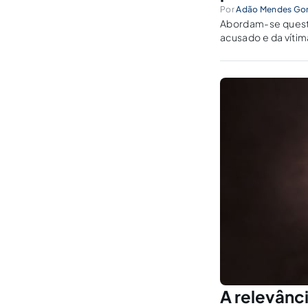
Por
Adão Mendes Go
Abordam-se questõ
acusado e da vítim
maior à palavra da
A relevânci