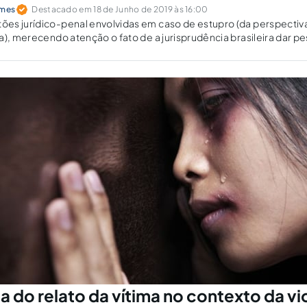
mes
Destacado em 18 de Junho de 2019 às 16:00
es jurídico-penal envolvidas em caso de estupro (da perspectiv
a), merecendo atenção o fato de a jurisprudência brasileira dar p
 vítima para que ocorra a sentença de condenação.
a do relato da vítima no contexto da vi