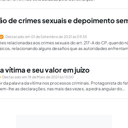
ão de crimes sexuais e depoimento se
Destacado em 01 de Setembro de 2021 às 09:35
s relacionadas aos crimes sexuais do art. 217-A do CP, quando n
ísicos, relacionando alguns desafios que as autoridades enfrenta
ção de provas.
a vítima e seu valor em juízo
Destacado em 19 de Maio de 2021 às 15:00
or da palavra da vítima nos processos criminais. Protagonista do fa
uem-lhe as declarações, nas mais das vezes, a pedra angular do