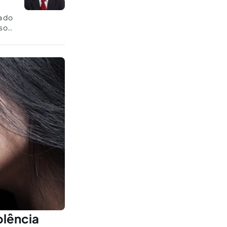
a do
eso
olência