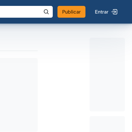
Publicar
Entrar
 IA
Buscar no Jus