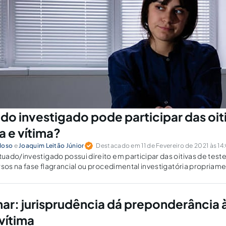
o investigado pode participar das oit
 e vítima?
doso
e
Joaquim Leitão Júnior
Destacado em 11 de Fevereiro de 2021 às 14
ado/investigado possui direito em participar das oitivas de test
rsos na fase flagrancial ou procedimental investigatória propriame
r: jurisprudência dá preponderância 
vítima