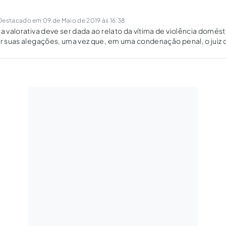
Destacado em 09 de Maio de 2019 às 16:38
ga valorativa deve ser dada ao relato da vítima de violência domé
tar suas alegações, uma vez que, em uma condenação penal, o jui
e nas provas produzidas no interregno da instrução probatória.