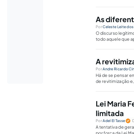
As diferen
Por
Celeste Leite do
O discurso legítim
todo aquele que a
social em que viv
A revitimi
Por
Andre Ricardo Ci
Há de se pensar em
de revitimização e
Lei Maria F
limitada
Por
Adel El Tasse
A tentativa de gera
por força da Lei Ma