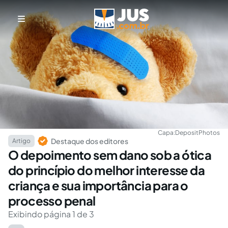
Capa:
DepositPhotos
Destaque dos editores
Artigo
O depoimento sem dano sob a ótica
do princípio do melhor interesse da
criança e sua importância para o
processo penal
Exibindo página 1 de 3